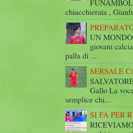
FUNAMBOLICO
chiacchierata , Gianf
PREPARATO
UN MONDO A 
giovani calci
palla di ...
SERSALE C
SALVATORE 
Gallo La voce
semplice chi...
SI FA PER 
RICEVIAMO E