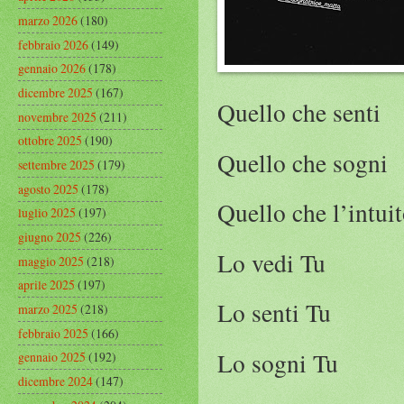
marzo 2026
(180)
febbraio 2026
(149)
gennaio 2026
(178)
dicembre 2025
(167)
Quello che senti
novembre 2025
(211)
ottobre 2025
(190)
Quello che sogni
settembre 2025
(179)
agosto 2025
(178)
Quello che l’intui
luglio 2025
(197)
giugno 2025
(226)
Lo vedi Tu
maggio 2025
(218)
aprile 2025
(197)
Lo senti Tu
marzo 2025
(218)
febbraio 2025
(166)
Lo sogni Tu
gennaio 2025
(192)
dicembre 2024
(147)