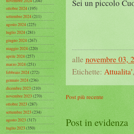
Sei un piccolo Cuo
novembre 2024
(204)
ottobre 2024
(195)
settembre 2024
(211)
agosto 2024
(225)
luglio 2024
(281)
giugno 2024
(267)
maggio 2024
(220)
aprile 2024
(257)
alle
novembre 03, 
marzo 2024
(251)
Etichette:
Attualita'
febbraio 2024
(272)
gennaio 2024
(236)
dicembre 2023
(210)
Post più recente
novembre 2023
(270)
ottobre 2023
(287)
settembre 2023
(234)
Post in evidenza
agosto 2023
(317)
luglio 2023
(350)