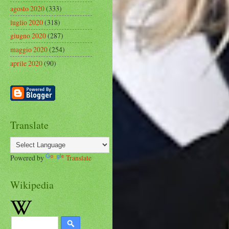
agosto 2020
(333)
luglio 2020
(318)
giugno 2020
(287)
maggio 2020
(254)
aprile 2020
(90)
Translate
Powered by
Translate
Wikipedia