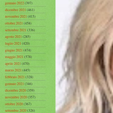
gennaio 2022
(397)
dicembre 2021
(461)
novembre 2021
(415)
ottobre 2021
(458)
settembre 2021
(336)
agosto 2021
(285)
luglio 2021
(420)
giugno 2021
(474)
maggio 2021
(578)
aprile 2021
(470)
marzo 2021
(445)
febbraio 2021
(328)
gennaio 2021
(346)
dicembre 2020
(359)
novembre 2020
(357)
ottobre 2020
(367)
settembre 2020
(326)