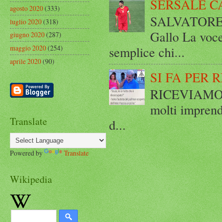
SERSALE C
agosto 2020
(333)
SALVATORE 
luglio 2020
(318)
Gallo La voce
giugno 2020
(287)
semplice chi...
maggio 2020
(254)
aprile 2020
(90)
SI FA PER 
RICEVIAMO E
molti imprend
Translate
d...
Powered by
Translate
Wikipedia