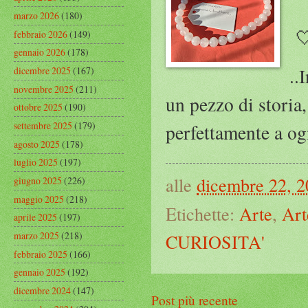
marzo 2026
(180)

febbraio 2026
(149)
gennaio 2026
(178)
..
dicembre 2025
(167)
novembre 2025
(211)
un pezzo di storia
ottobre 2025
(190)
settembre 2025
(179)
perfettamente a og
agosto 2025
(178)
luglio 2025
(197)
alle
dicembre 22, 
giugno 2025
(226)
maggio 2025
(218)
Etichette:
Arte
,
Art
aprile 2025
(197)
marzo 2025
(218)
CURIOSITA'
febbraio 2025
(166)
gennaio 2025
(192)
dicembre 2024
(147)
Post più recente