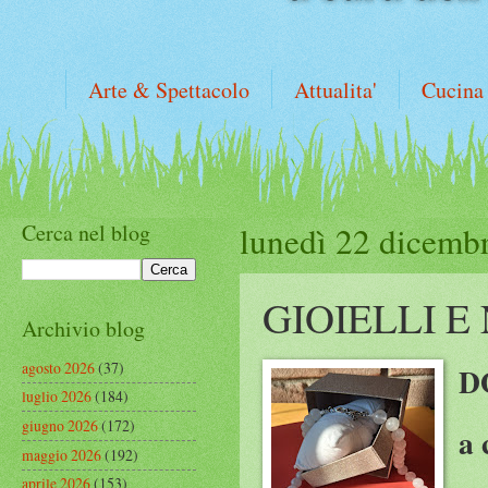
Arte & Spettacolo
Attualita'
Cucina
Cerca nel blog
lunedì 22 dicemb
GIOIELLI E
Archivio blog
agosto 2026
(37)
D
luglio 2026
(184)
giugno 2026
(172)
a 
maggio 2026
(192)
aprile 2026
(153)