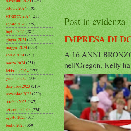
novembre 2024
(204)
ottobre 2024
(195)
settembre 2024
(211)
Post in evidenza
agosto 2024
(225)
luglio 2024
(281)
IMPRESA DI D
giugno 2024
(267)
maggio 2024
(220)
A 16 ANNI BRONZO
aprile 2024
(257)
nell'Oregon, Kelly ha
marzo 2024
(251)
febbraio 2024
(272)
gennaio 2024
(236)
dicembre 2023
(210)
novembre 2023
(270)
ottobre 2023
(287)
settembre 2023
(234)
agosto 2023
(317)
luglio 2023
(350)