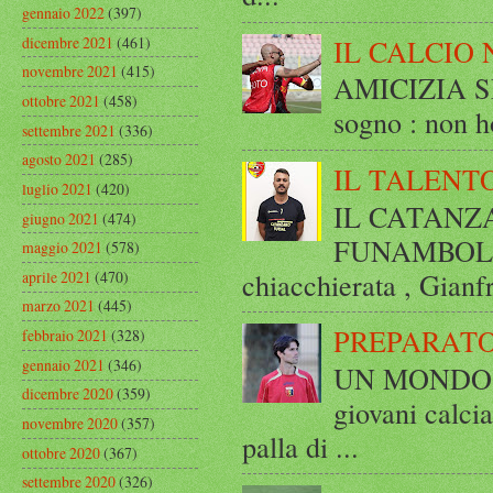
gennaio 2022
(397)
dicembre 2021
(461)
IL CALCIO 
novembre 2021
(415)
AMICIZIA SE
ottobre 2021
(458)
sogno : non ho
settembre 2021
(336)
agosto 2021
(285)
IL TALENT
luglio 2021
(420)
IL CATANZ
giugno 2021
(474)
FUNAMBOLICO
maggio 2021
(578)
chiacchierata , Gianf
aprile 2021
(470)
marzo 2021
(445)
PREPARATO
febbraio 2021
(328)
gennaio 2021
(346)
UN MONDO A 
dicembre 2020
(359)
giovani calci
novembre 2020
(357)
palla di ...
ottobre 2020
(367)
settembre 2020
(326)