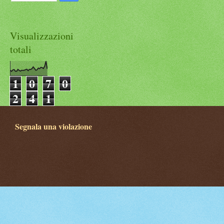
Visualizzazioni
totali
1
0
7
0
2
4
1
Segnala una violazione