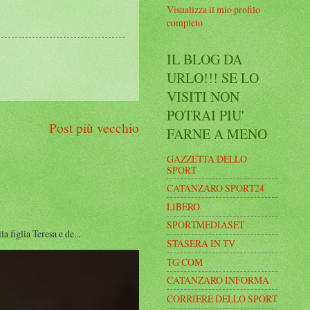
Visualizza il mio profilo
completo
IL BLOG DA
URLO!!! SE LO
VISITI NON
POTRAI PIU'
Post più vecchio
FARNE A MENO
GAZZETTA DELLO
SPORT
CATANZARO SPORT24
LIBERO
SPORTMEDIASET
figlia Teresa e de...
STASERA IN TV
TG COM
CATANZARO INFORMA
CORRIERE DELLO SPORT