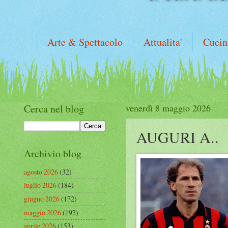
Arte & Spettacolo
Attualita'
Cucin
Cerca nel blog
venerdì 8 maggio 2026
AUGURI A..
Archivio blog
agosto 2026
(32)
luglio 2026
(184)
giugno 2026
(172)
maggio 2026
(192)
aprile 2026
(153)