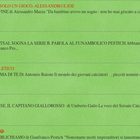
 SOLO UN GIOCO. ALESSANDRO E JOE
di Alessandro Mazza "Da bambino avevo un sogno : non ho mai giocato a calcio 
SAL SOGNA LA SERIE B. PAROLA AL FUNAMBOLICO PESTICH Abbiamo inco
anco Pes...
LETICO
 TE Di Antomio Raione Il mondo dei giovani calciatori , piccoli uomini e
 IL CAPITANO GIALLOROSSO di Umberto Gallo La voce del Sersale Calcio, il
😂
HIAMO di Gianfranco Pestich "Nonostante molti imprenditori si lamentano 