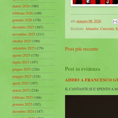
marzo 2026
(180)
febbraio 2026
(149)
gennaio 2026
(178)
alle
maggio 08, 2026
dicembre 2025
(167)
Etichette:
Attualita'
,
Curiosità
,
S
novembre 2025
(211)
ottobre 2025
(190)
Post più recente
settembre 2025
(179)
agosto 2025
(178)
luglio 2025
(197)
Post in evidenza
giugno 2025
(226)
maggio 2025
(218)
ADDIO A FRANCESCO G
aprile 2025
(197)
IL CANTANTE SI E' SPENTO A 86 ANNI 
marzo 2025
(218)
febbraio 2025
(166)
gennaio 2025
(192)
dicembre 2024
(147)