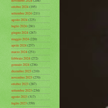
novembre 2024
(204)
ottobre 2024
(195)
settembre 2024
(211)
agosto 2024
(225)
luglio 2024
(281)
giugno 2024
(267)
maggio 2024
(220)
aprile 2024
(257)
marzo 2024
(251)
febbraio 2024
(272)
gennaio 2024
(236)
dicembre 2023
(210)
novembre 2023
(270)
ottobre 2023
(287)
settembre 2023
(234)
agosto 2023
(317)
luglio 2023
(350)