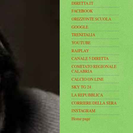
DIRETTA.IT
FACEBOOK
ORIZZONTE SCUOLA
GOOGLE
TRENITALIA
YOUTUBE
RAIPLAY
CANALE 5 DIRETTA
COMITATO REGIONALE
CALABRIA
CALCIO ON LINE
SKY TG 24
LA REPUBBLICA
CORRIERE DELLA SERA
INSTAGRAM
Home page