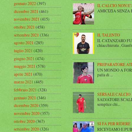
gennaio 2022
(397)
IL CALCIO NON E'
AMICIZIA SENZA FINE 
dicembre 2021
(461)
novembre 2021
(415)
ottobre 2021
(458)
settembre 2021
(336)
IL TALENTO
IL CATANZARO FUT
agosto 2021
(285)
chiacchierata , Gianfr
luglio 2021
(420)
giugno 2021
(474)
PREPARATORE AT
maggio 2021
(578)
UN MONDO A FORMA DI
aprile 2021
(470)
palla di ...
marzo 2021
(445)
febbraio 2021
(328)
SERSALE CALCIO
gennaio 2021
(346)
SALVATORE SCALISE,
semplice chi...
dicembre 2020
(359)
novembre 2020
(357)
ottobre 2020
(367)
SI FA PER RIDERE 
settembre 2020
(326)
RICEVIAMO E PUBBLIC