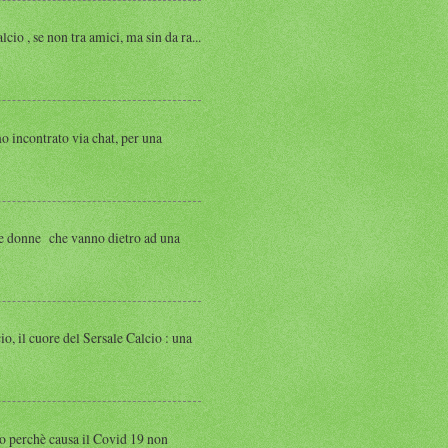
, se non tra amici, ma sin da ra...
ntrato via chat, per una
 donne che vanno dietro ad una
 cuore del Sersale Calcio : una
perchè causa il Covid 19 non