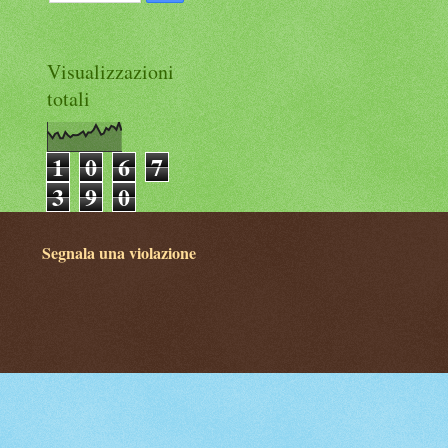
Visualizzazioni
totali
1
0
6
7
3
9
0
Segnala una violazione