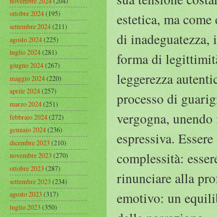
novembre 2024
(204)
ottobre 2024
(195)
estetica, ma come 
settembre 2024
(211)
di inadeguatezza, 
agosto 2024
(225)
luglio 2024
(281)
forma di legittimit
giugno 2024
(267)
leggerezza autenti
maggio 2024
(220)
aprile 2024
(257)
processo di guarigi
marzo 2024
(251)
vergogna, unendo i
febbraio 2024
(272)
gennaio 2024
(236)
espressiva. Essere 
dicembre 2023
(210)
complessità: esser
novembre 2023
(270)
ottobre 2023
(287)
rinunciare alla pr
settembre 2023
(234)
emotivo: un equili
agosto 2023
(317)
luglio 2023
(350)