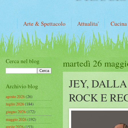
Arte & Spettacolo
Attualita'
Cucina
Cerca nel blog
martedì 26 maggi
JEY, DALLA
Archivio blog
ROCK E R
agosto 2026
(26)
luglio 2026
(184)
giugno 2026
(172)
maggio 2026
(192)
aprile 2026
(153)