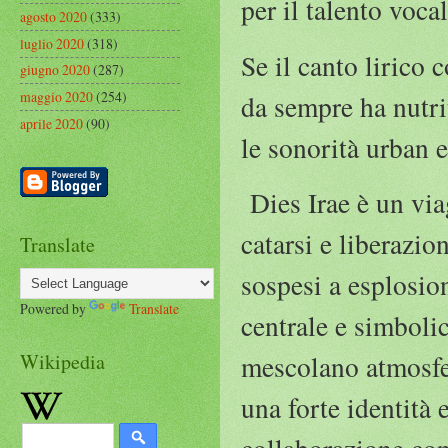
per il talento voca
agosto 2020
(333)
luglio 2020
(318)
Se il canto lirico 
giugno 2020
(287)
maggio 2020
(254)
da sempre ha nutrit
aprile 2020
(90)
le sonorità urban e
Dies Irae è un via
catarsi e liberazi
Translate
sospesi a esplosio
Powered by
Translate
centrale e simboli
Wikipedia
mescolano atmosfe
una forte identità