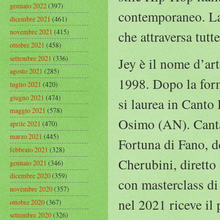
gennaio 2022
(397)
contemporaneo. La 
dicembre 2021
(461)
novembre 2021
(415)
che attraversa tutte
ottobre 2021
(458)
settembre 2021
(336)
Jey è il nome d’art
agosto 2021
(285)
1998. Dopo la for
luglio 2021
(420)
giugno 2021
(474)
si laurea in Canto 
maggio 2021
(578)
Osimo (AN). Canta 
aprile 2021
(470)
marzo 2021
(445)
Fortuna di Fano, d
febbraio 2021
(328)
Cherubini, diretto
gennaio 2021
(346)
dicembre 2020
(359)
con masterclass di 
novembre 2020
(357)
nel 2021 riceve il
ottobre 2020
(367)
settembre 2020
(326)