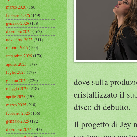
marzo 2026
(180)
febbraio 2026
(149)
gennaio 2026
(178)
dicembre 2025
(167)
novembre 2025
(211)
ottobre 2025
(190)
settembre 2025
(179)
agosto 2025
(178)
luglio 2025
(197)
dove sulla produzi
giugno 2025
(226)
maggio 2025
(218)
cristallizzato il su
aprile 2025
(197)
disco di debutto.
marzo 2025
(218)
febbraio 2025
(166)
gennaio 2025
(192)
Il progetto di Jey
dicembre 2024
(147)
sua tensione costa