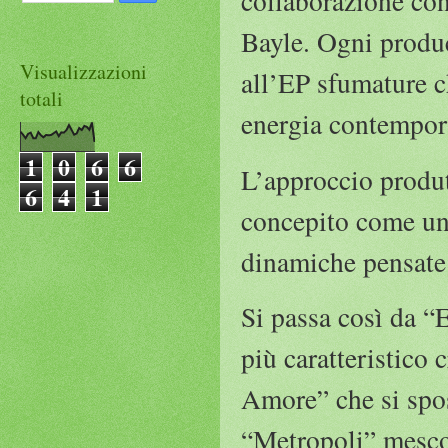
collaborazione con
Bayle. Ogni produc
Visualizzazioni
all’EP sfumature c
totali
energia contempora
1
0
6
6
L’approccio produt
6
4
1
concepito come un 
dinamiche pensate
Si passa così da “
più caratteristico 
Amore” che si spos
“Metropoli” mescol