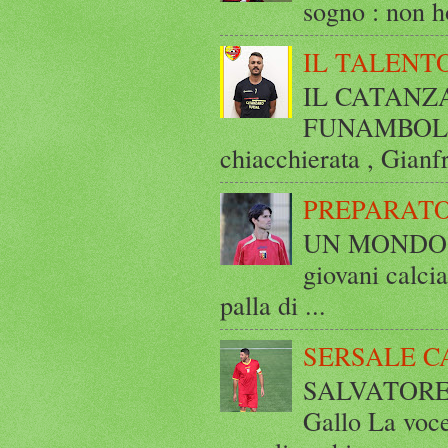
sogno : non ho
IL TALENT
IL CATANZ
FUNAMBOLICO
chiacchierata , Gianf
PREPARATO
UN MONDO A 
giovani calci
palla di ...
SERSALE C
SALVATORE 
Gallo La voce