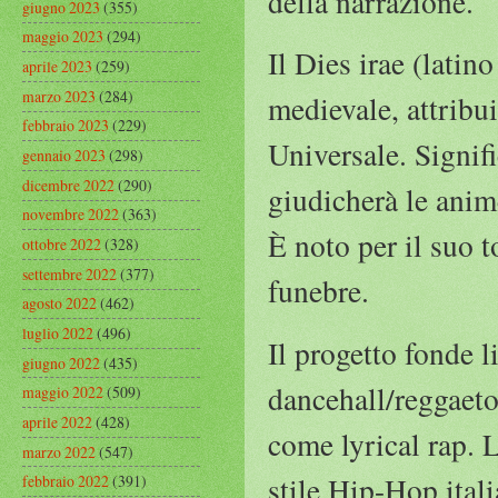
della narrazione.
giugno 2023
(355)
maggio 2023
(294)
Il Dies irae (latin
aprile 2023
(259)
marzo 2023
(284)
medievale, attribu
febbraio 2023
(229)
Universale. Signifi
gennaio 2023
(298)
dicembre 2022
(290)
giudicherà le anim
novembre 2022
(363)
È noto per il suo 
ottobre 2022
(328)
settembre 2022
(377)
funebre.
agosto 2022
(462)
luglio 2022
(496)
Il progetto fonde l
giugno 2022
(435)
dancehall/reggaeton
maggio 2022
(509)
aprile 2022
(428)
come lyrical rap. L
marzo 2022
(547)
stile Hip-Hop ital
febbraio 2022
(391)