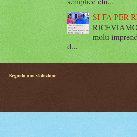
semplice chi...
SI FA PER 
RICEVIAMO E
molti imprend
d...
Segnala una violazione