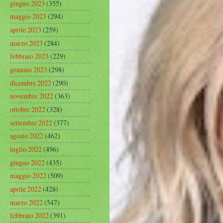
giugno 2023
(355)
maggio 2023
(294)
aprile 2023
(259)
marzo 2023
(284)
febbraio 2023
(229)
gennaio 2023
(298)
dicembre 2022
(290)
novembre 2022
(363)
ottobre 2022
(328)
settembre 2022
(377)
agosto 2022
(462)
luglio 2022
(496)
giugno 2022
(435)
maggio 2022
(509)
aprile 2022
(428)
marzo 2022
(547)
febbraio 2022
(391)