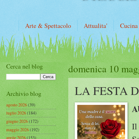
Arte & Spettacolo
Attualita'
Cucina
Cerca nel blog
domenica 10 mag
LA FESTA
Archivio blog
agosto 2026
(39)
A
luglio 2026
(184)
giugno 2026
(172)
Il
maggio 2026
(192)
Se
aprile 2026
(153)