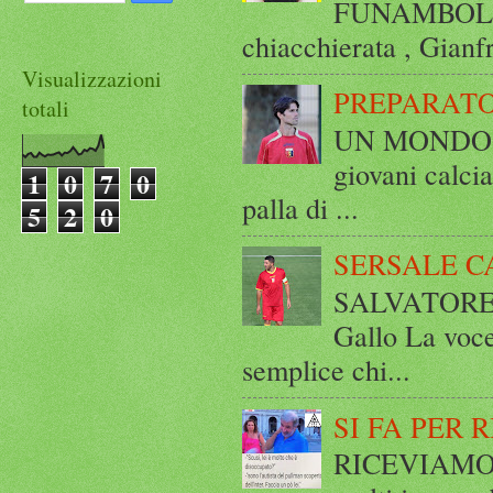
FUNAMBOLICO
chiacchierata , Gianf
Visualizzazioni
PREPARATO
totali
UN MONDO A 
giovani calci
1
0
7
0
palla di ...
5
2
0
SERSALE C
SALVATORE 
Gallo La voce
semplice chi...
SI FA PER 
RICEVIAMO E