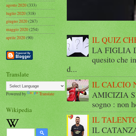
agosto 2020
(333)
luglio 2020
(318)
giugno 2020
(287)
maggio 2020
(254)
IL QUIZ CH
aprile 2020
(90)
LA FIGLIA DI
quesito che in
d...
Translate
IL CALCIO 
AMICIZIA SE
Powered by
Translate
sogno : non ho
Wikipedia
IL TALENT
IL CATANZ