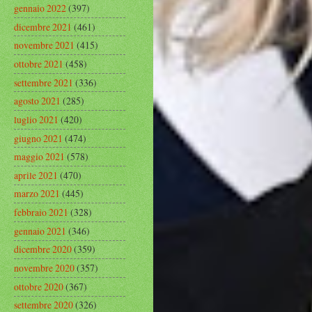
gennaio 2022
(397)
dicembre 2021
(461)
novembre 2021
(415)
ottobre 2021
(458)
settembre 2021
(336)
agosto 2021
(285)
luglio 2021
(420)
giugno 2021
(474)
maggio 2021
(578)
aprile 2021
(470)
marzo 2021
(445)
febbraio 2021
(328)
gennaio 2021
(346)
dicembre 2020
(359)
novembre 2020
(357)
ottobre 2020
(367)
settembre 2020
(326)