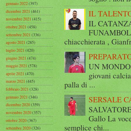
gennaio 2022
(397)
IL TALENT
dicembre 2021
(461)
novembre 2021
(415)
IL CATANZ
ottobre 2021
(458)
FUNAMBOLICO
settembre 2021
(336)
chiacchierata , Gianf
agosto 2021
(285)
luglio 2021
(420)
PREPARATO
giugno 2021
(474)
UN MONDO A 
maggio 2021
(578)
giovani calci
aprile 2021
(470)
marzo 2021
(445)
palla di ...
febbraio 2021
(328)
gennaio 2021
(346)
SERSALE C
dicembre 2020
(359)
SALVATORE 
novembre 2020
(357)
Gallo La voce
ottobre 2020
(367)
semplice chi...
settembre 2020
(326)