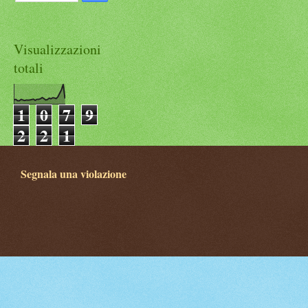
Visualizzazioni
totali
1
0
7
9
2
2
1
Segnala una violazione