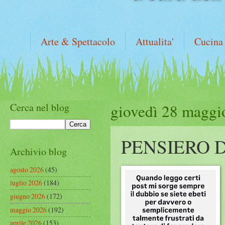
Arte & Spettacolo
Attualita'
Cucina
Cerca nel blog
giovedì 28 maggi
PENSIERO 
Archivio blog
agosto 2026
(45)
luglio 2026
(184)
giugno 2026
(172)
maggio 2026
(192)
aprile 2026
(153)