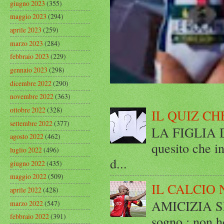
giugno 2023
(355)
maggio 2023
(294)
aprile 2023
(259)
marzo 2023
(284)
febbraio 2023
(229)
gennaio 2023
(298)
dicembre 2022
(290)
novembre 2022
(363)
ottobre 2022
(328)
IL QUIZ CH
settembre 2022
(377)
LA FIGLIA DI
agosto 2022
(462)
quesito che in
luglio 2022
(496)
d...
giugno 2022
(435)
maggio 2022
(509)
IL CALCIO 
aprile 2022
(428)
AMICIZIA SE
marzo 2022
(547)
febbraio 2022
(391)
sogno : non ho