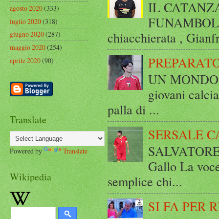
IL CATANZ
agosto 2020
(333)
FUNAMBOLICO
luglio 2020
(318)
chiacchierata , Gianf
giugno 2020
(287)
maggio 2020
(254)
PREPARATO
aprile 2020
(90)
UN MONDO A 
giovani calci
palla di ...
Translate
SERSALE C
SALVATORE 
Powered by
Translate
Gallo La voce
Wikipedia
semplice chi...
SI FA PER 