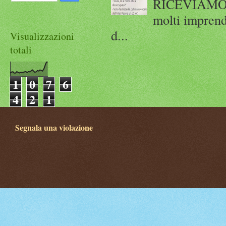
RICEVIAMO E
molti imprend
d...
Visualizzazioni
totali
1
0
7
6
4
2
1
Segnala una violazione