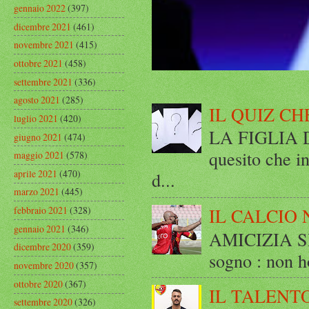
gennaio 2022
(397)
dicembre 2021
(461)
novembre 2021
(415)
ottobre 2021
(458)
settembre 2021
(336)
agosto 2021
(285)
IL QUIZ CH
luglio 2021
(420)
LA FIGLIA DI
giugno 2021
(474)
quesito che in
maggio 2021
(578)
aprile 2021
(470)
d...
marzo 2021
(445)
IL CALCIO 
febbraio 2021
(328)
gennaio 2021
(346)
AMICIZIA SE
dicembre 2020
(359)
sogno : non ho
novembre 2020
(357)
ottobre 2020
(367)
IL TALENT
settembre 2020
(326)