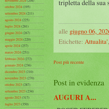
novembre 2024
(204)
tripletta della sua 
ottobre 2024
(195)
settembre 2024
(211)
agosto 2024
(225)
luglio 2024
(281)
alle
giugno 06, 202
giugno 2024
(267)
maggio 2024
(220)
Etichette:
Attualita'
aprile 2024
(257)
marzo 2024
(251)
febbraio 2024
(272)
Post più recente
gennaio 2024
(236)
dicembre 2023
(210)
novembre 2023
(270)
Post in evidenza
ottobre 2023
(287)
settembre 2023
(234)
AUGURI A...
agosto 2023
(317)
luglio 2023
(350)