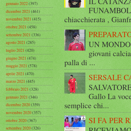
IL CATANZ
gennaio 2022
(397)
FUNAMBOLICO
dicembre 2021
(461)
chiacchierata , Gianf
novembre 2021
(415)
ottobre 2021
(458)
PREPARATO
settembre 2021
(336)
UN MONDO A 
agosto 2021
(285)
luglio 2021
(420)
giovani calci
giugno 2021
(474)
palla di ...
maggio 2021
(578)
aprile 2021
(470)
SERSALE C
marzo 2021
(445)
SALVATORE 
febbraio 2021
(328)
Gallo La voce
gennaio 2021
(346)
semplice chi...
dicembre 2020
(359)
novembre 2020
(357)
SI FA PER 
ottobre 2020
(367)
RICEVIAMO E
settembre 2020
(326)