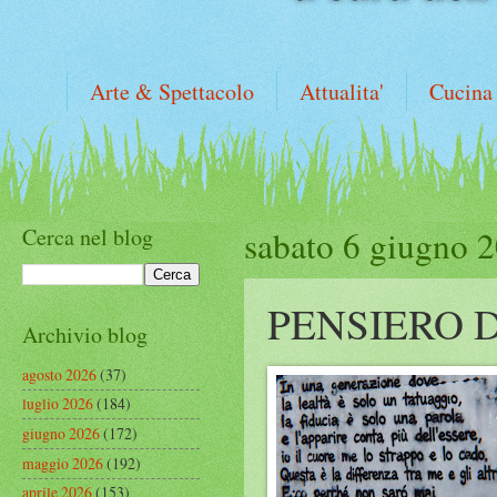
Arte & Spettacolo
Attualita'
Cucina
Cerca nel blog
sabato 6 giugno 
PENSIERO 
Archivio blog
agosto 2026
(37)
luglio 2026
(184)
giugno 2026
(172)
maggio 2026
(192)
aprile 2026
(153)