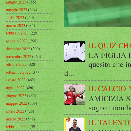
giugno 2023
(355)
maggio 2023
(294)
aprile 2023
(259)
marzo 2023
(284)
febbraio 2023
(229)
gennaio 2023
(298)
IL QUIZ CH
dicembre 2022
(290)
LA FIGLIA DI
novembre 2022
(363)
quesito che in
ottobre 2022
(328)
d...
settembre 2022
(377)
agosto 2022
(462)
IL CALCIO 
luglio 2022
(496)
giugno 2022
(435)
AMICIZIA SE
maggio 2022
(509)
sogno : non ho
aprile 2022
(428)
marzo 2022
(547)
IL TALENT
febbraio 2022
(391)