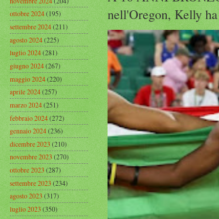
novembre 2024
(204)
nell'Oregon, Kelly ha
ottobre 2024
(195)
settembre 2024
(211)
agosto 2024
(225)
luglio 2024
(281)
giugno 2024
(267)
maggio 2024
(220)
aprile 2024
(257)
marzo 2024
(251)
febbraio 2024
(272)
gennaio 2024
(236)
dicembre 2023
(210)
novembre 2023
(270)
ottobre 2023
(287)
settembre 2023
(234)
agosto 2023
(317)
luglio 2023
(350)