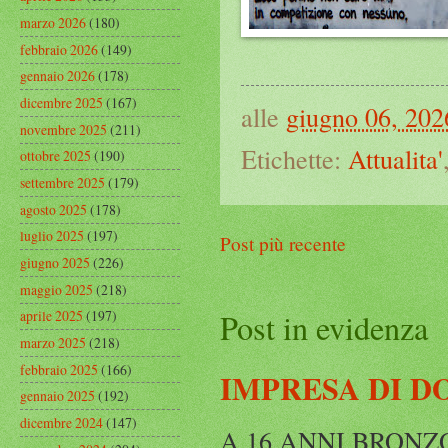
marzo 2026
(180)
febbraio 2026
(149)
gennaio 2026
(178)
dicembre 2025
(167)
alle
giugno 06, 202
novembre 2025
(211)
Etichette:
Attualita'
ottobre 2025
(190)
settembre 2025
(179)
agosto 2025
(178)
luglio 2025
(197)
Post più recente
giugno 2025
(226)
maggio 2025
(218)
Post in evidenza
aprile 2025
(197)
marzo 2025
(218)
febbraio 2025
(166)
IMPRESA DI D
gennaio 2025
(192)
dicembre 2024
(147)
A 16 ANNI BRONZO