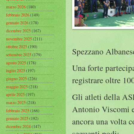
marzo 2026
(180)
febbraio 2026
(149)
gennaio 2026
(178)
dicembre 2025
(167)
novembre 2025
(211)
ottobre 2025
(190)
Spezzano Albanese
settembre 2025
(179)
agosto 2025
(178)
Una forte partecipa
luglio 2025
(197)
registrare oltre 10
giugno 2025
(226)
maggio 2025
(218)
Gli atleti della 
aprile 2025
(197)
marzo 2025
(218)
Antonio Viscomi e 
febbraio 2025
(166)
gennaio 2025
(192)
ancora una volta c
dicembre 2024
(147)
seguenti podi: