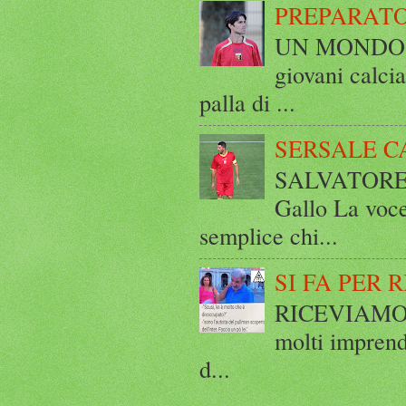
PREPARATO
UN MONDO A 
giovani calci
palla di ...
SERSALE C
SALVATORE 
Gallo La voce
semplice chi...
SI FA PER 
RICEVIAMO E
molti imprend
d...