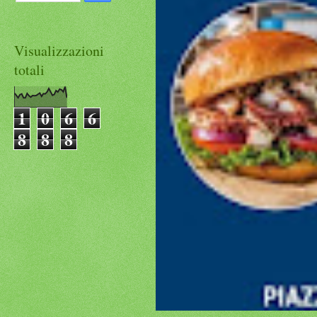
Visualizzazioni
totali
1
0
6
6
8
8
8