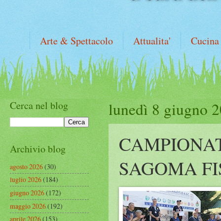
Arte & Spettacolo
Attualita'
Cucina
Cerca nel blog
lunedì 8 giugno 
CAMPIONAT
Archivio blog
SAGOMA FI
agosto 2026
(30)
luglio 2026
(184)
giugno 2026
(172)
maggio 2026
(192)
aprile 2026
(153)