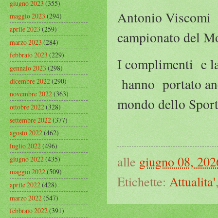
giugno 2023
(355)
Antonio Viscomi r
maggio 2023
(294)
aprile 2023
(259)
campionato del M
marzo 2023
(284)
febbraio 2023
(229)
I complimenti e la
gennaio 2023
(298)
hanno portato anco
dicembre 2022
(290)
novembre 2022
(363)
mondo dello Spor
ottobre 2022
(328)
settembre 2022
(377)
agosto 2022
(462)
luglio 2022
(496)
alle
giugno 08, 202
giugno 2022
(435)
maggio 2022
(509)
Etichette:
Attualita'
aprile 2022
(428)
marzo 2022
(547)
febbraio 2022
(391)