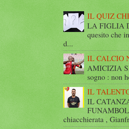
IL QUIZ CH
LA FIGLIA DI
quesito che in
d...
IL CALCIO 
AMICIZIA SE
sogno : non ho
IL TALENT
IL CATANZ
FUNAMBOLICO
chiacchierata , Gianf