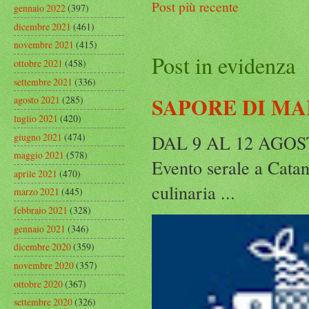
Post più recente
gennaio 2022
(397)
dicembre 2021
(461)
novembre 2021
(415)
Post in evidenza
ottobre 2021
(458)
settembre 2021
(336)
SAPORE DI MA
agosto 2021
(285)
luglio 2021
(420)
giugno 2021
(474)
DAL 9 AL 12 AGO
maggio 2021
(578)
Evento serale a Catanz
aprile 2021
(470)
culinaria ...
marzo 2021
(445)
febbraio 2021
(328)
gennaio 2021
(346)
dicembre 2020
(359)
novembre 2020
(357)
ottobre 2020
(367)
settembre 2020
(326)