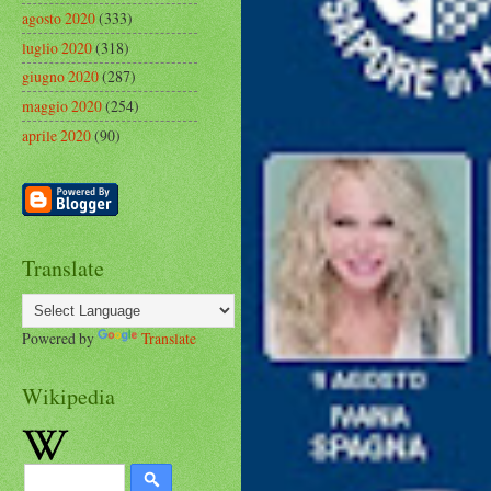
agosto 2020
(333)
luglio 2020
(318)
giugno 2020
(287)
maggio 2020
(254)
aprile 2020
(90)
Translate
Powered by
Translate
Wikipedia