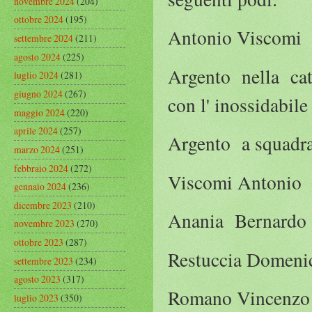
novembre 2024
(204)
ottobre 2024
(195)
Antonio Viscomi 3
settembre 2024
(211)
agosto 2024
(225)
Argento nella cat
luglio 2024
(281)
giugno 2024
(267)
con l' inossidabile
maggio 2024
(220)
aprile 2024
(257)
Argento a squadr
marzo 2024
(251)
febbraio 2024
(272)
Viscomi Antonio
gennaio 2024
(236)
dicembre 2023
(210)
Anania Bernard
novembre 2023
(270)
ottobre 2023
(287)
Restuccia Domen
settembre 2023
(234)
agosto 2023
(317)
Romano Vincenzo
luglio 2023
(350)