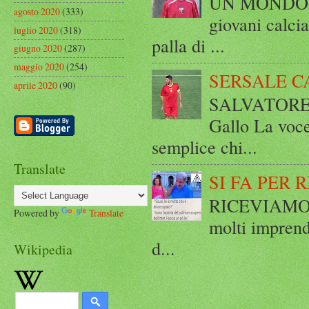
UN MONDO A 
agosto 2020
(333)
giovani calci
luglio 2020
(318)
palla di ...
giugno 2020
(287)
maggio 2020
(254)
SERSALE C
aprile 2020
(90)
SALVATORE 
Gallo La voce
semplice chi...
Translate
SI FA PER 
RICEVIAMO E
Powered by
Translate
molti imprend
d...
Wikipedia