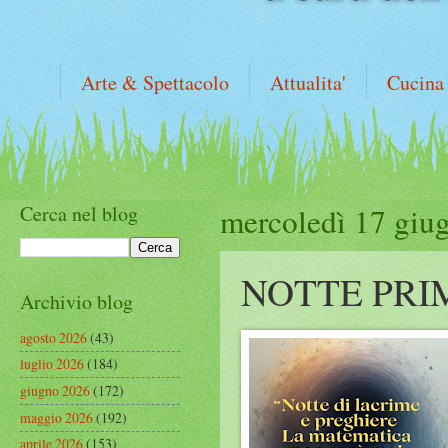
Arte & Spettacolo
Attualita'
Cucina
Cerca nel blog
mercoledì 17 giu
NOTTE PRI
Archivio blog
agosto 2026
(43)
luglio 2026
(184)
giugno 2026
(172)
maggio 2026
(192)
aprile 2026
(153)