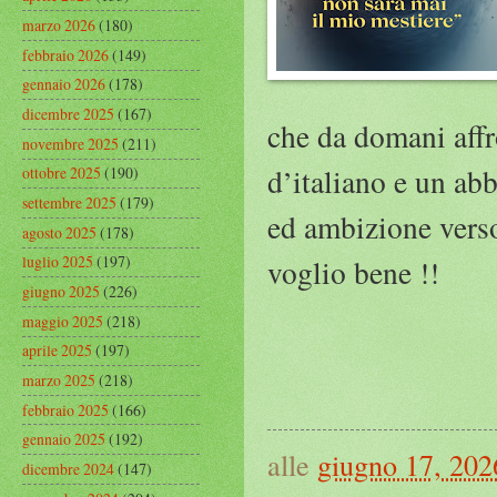
marzo 2026
(180)
febbraio 2026
(149)
gennaio 2026
(178)
dicembre 2025
(167)
che da domani affr
novembre 2025
(211)
d’italiano e un abb
ottobre 2025
(190)
settembre 2025
(179)
ed ambizione verso 
agosto 2025
(178)
luglio 2025
(197)
voglio bene !!
giugno 2025
(226)
maggio 2025
(218)
aprile 2025
(197)
marzo 2025
(218)
febbraio 2025
(166)
gennaio 2025
(192)
alle
giugno 17, 202
dicembre 2024
(147)