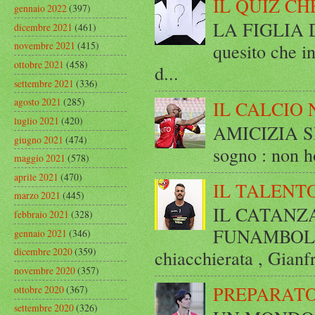
IL QUIZ CH
gennaio 2022
(397)
LA FIGLIA DI
dicembre 2021
(461)
quesito che in
novembre 2021
(415)
ottobre 2021
(458)
d...
settembre 2021
(336)
agosto 2021
(285)
IL CALCIO 
luglio 2021
(420)
AMICIZIA SE
giugno 2021
(474)
sogno : non ho
maggio 2021
(578)
aprile 2021
(470)
IL TALENT
marzo 2021
(445)
IL CATANZ
febbraio 2021
(328)
FUNAMBOLICO
gennaio 2021
(346)
dicembre 2020
(359)
chiacchierata , Gianf
novembre 2020
(357)
PREPARATO
ottobre 2020
(367)
settembre 2020
(326)