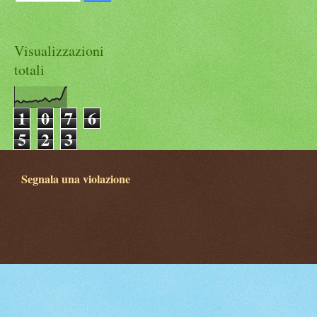
Visualizzazioni
totali
1
0
7
6
5
2
3
Segnala una violazione