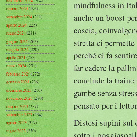
novembre 2024
(204)
mindfulness in Itali
ottobre 2024
(195)
anche un boost per 
settembre 2024
(211)
agosto 2024
(225)
coscia, coinvolgen
luglio 2024
(281)
stretta ci permette
giugno 2024
(267)
maggio 2024
(220)
perché ci fa sentir
aprile 2024
(257)
far cadere la palli
marzo 2024
(251)
febbraio 2024
(272)
conclude la traine
gennaio 2024
(236)
dicembre 2023
(210)
gambe senza stress
novembre 2023
(270)
pensato per i letto
ottobre 2023
(287)
settembre 2023
(234)
Distesi supini sul 
agosto 2023
(317)
luglio 2023
(350)
sotto i poggiaspall