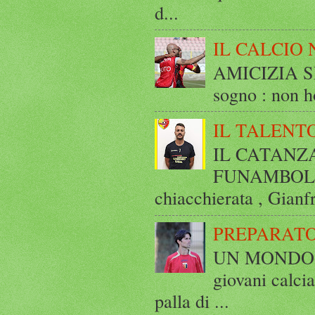
d...
IL CALCIO 
AMICIZIA SE
sogno : non ho
IL TALENT
IL CATANZ
FUNAMBOLICO
chiacchierata , Gianf
PREPARATO
UN MONDO A 
giovani calci
palla di ...