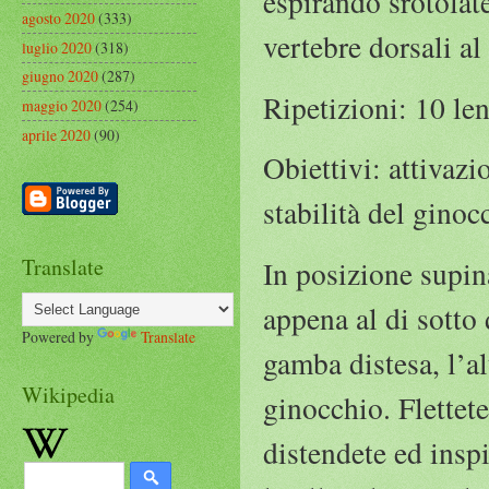
espirando srotolate
agosto 2020
(333)
vertebre dorsali a
luglio 2020
(318)
giugno 2020
(287)
Ripetizioni: 10 len
maggio 2020
(254)
aprile 2020
(90)
Obiettivi: attivaz
stabilità del ginoc
Translate
In posizione supina
appena al di sotto 
Powered by
Translate
gamba distesa, l’al
Wikipedia
ginocchio. Flettet
distendete ed inspi