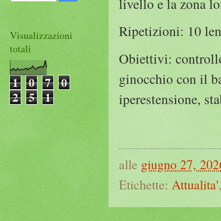
livello e la zona 
Ripetizioni: 10 le
Visualizzazioni
totali
Obiettivi: controll
ginocchio con il ba
1
0
7
0
2
5
1
iperestensione, sta
alle
giugno 27, 202
Etichette:
Attualita'