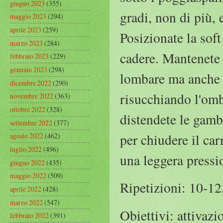
giugno 2023
(355)
gradi, non di più, 
maggio 2023
(294)
aprile 2023
(259)
Posizionate la soft
marzo 2023
(284)
cadere. Mantenete 
febbraio 2023
(229)
gennaio 2023
(298)
lombare ma anche s
dicembre 2022
(290)
risucchiando l'omb
novembre 2022
(363)
ottobre 2022
(328)
distendete le gambe
settembre 2022
(377)
per chiudere il ca
agosto 2022
(462)
luglio 2022
(496)
una leggera pressio
giugno 2022
(435)
maggio 2022
(509)
Ripetizioni: 10-12
aprile 2022
(428)
marzo 2022
(547)
Obiettivi: attivaz
febbraio 2022
(391)