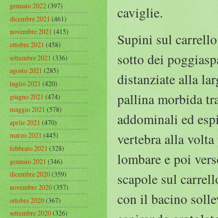
gennaio 2022
(397)
caviglie.
dicembre 2021
(461)
novembre 2021
(415)
Supini sul carrello
ottobre 2021
(458)
sotto dei poggiaspa
settembre 2021
(336)
agosto 2021
(285)
distanziate alla la
luglio 2021
(420)
pallina morbida tra
giugno 2021
(474)
maggio 2021
(578)
addominali ed espi
aprile 2021
(470)
vertebra alla volta
marzo 2021
(445)
febbraio 2021
(328)
lombare e poi vers
gennaio 2021
(346)
dicembre 2020
(359)
scapole sul carrell
novembre 2020
(357)
con il bacino soll
ottobre 2020
(367)
settembre 2020
(326)