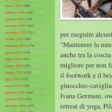
marzo 2026
(180)
febbraio 2026
(149)
gennaio 2026
(178)
dicembre 2025
(167)
per eseguire alcuni
novembre 2025
(211)
ottobre 2025
(190)
"Mantenere la mini 
settembre 2025
(179)
agosto 2025
(178)
anche tra la coscia
luglio 2025
(197)
migliore per non fa
giugno 2025
(226)
maggio 2025
(218)
il footwork e il br
aprile 2025
(197)
ginocchio-caviglia 
marzo 2025
(218)
febbraio 2025
(166)
Ivana Germani, ow
gennaio 2025
(192)
retreat di yoga, P
dicembre 2024
(147)