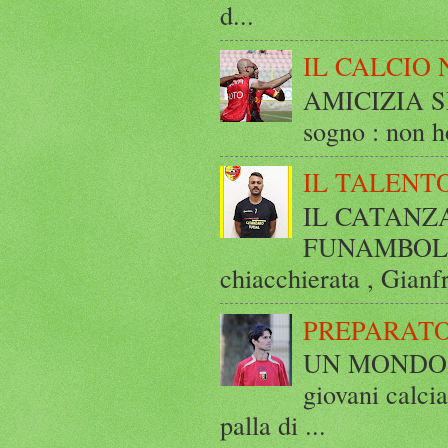
d...
IL CALCIO 
AMICIZIA SE
sogno : non ho
IL TALENT
IL CATANZ
FUNAMBOLICO
chiacchierata , Gianf
PREPARATO
UN MONDO A 
giovani calci
palla di ...