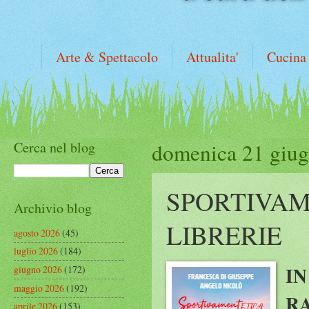
Arte & Spettacolo
Attualita'
Cucina
Cerca nel blog
domenica 21 giu
SPORTIVAM
Archivio blog
LIBRERIE
agosto 2026
(45)
luglio 2026
(184)
IN
giugno 2026
(172)
maggio 2026
(192)
R
aprile 2026
(153)