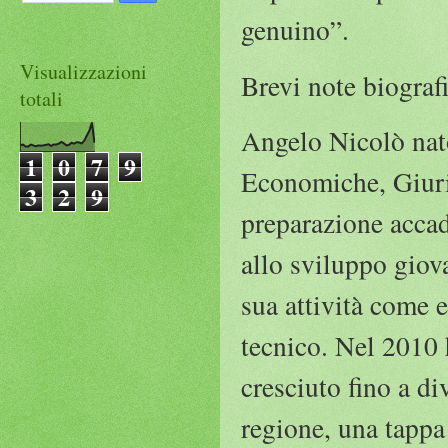
genuino”.
Visualizzazioni
Brevi note biograf
totali
Angelo Nicolò nato
1
0
7
9
Economiche, Giurid
3
2
9
preparazione accad
allo sviluppo giova
sua attività come 
tecnico. Nel 2010 
cresciuto fino a d
regione, una tappa 