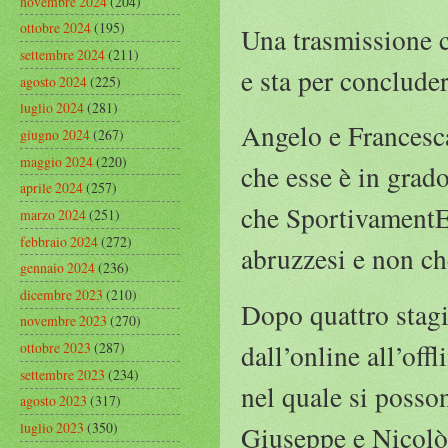
novembre 2024
(204)
ottobre 2024
(195)
Una trasmissione c
settembre 2024
(211)
e sta per conclude
agosto 2024
(225)
luglio 2024
(281)
Angelo e Francesca
giugno 2024
(267)
maggio 2024
(220)
che esse è in grado
aprile 2024
(257)
che SportivamentEti
marzo 2024
(251)
febbraio 2024
(272)
abruzzesi e non che
gennaio 2024
(236)
dicembre 2023
(210)
Dopo quattro stagi
novembre 2023
(270)
dall’online all’off
ottobre 2023
(287)
settembre 2023
(234)
nel quale si posson
agosto 2023
(317)
luglio 2023
(350)
Giuseppe e Nicolò 