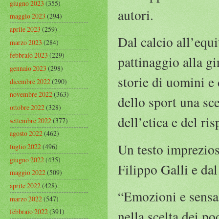
giugno 2023
(355)
autori.
maggio 2023
(294)
aprile 2023
(259)
Dal calcio all’equi
marzo 2023
(284)
febbraio 2023
(229)
pattinaggio alla gi
gennaio 2023
(298)
storie di uomini e 
dicembre 2022
(290)
novembre 2022
(363)
dello sport una sc
ottobre 2022
(328)
dell’etica e del ri
settembre 2022
(377)
agosto 2022
(462)
Un testo imprezios
luglio 2022
(496)
giugno 2022
(435)
Filippo Galli e dal
maggio 2022
(509)
aprile 2022
(428)
“Emozioni e sensa
marzo 2022
(547)
febbraio 2022
(391)
nella scelta dei p