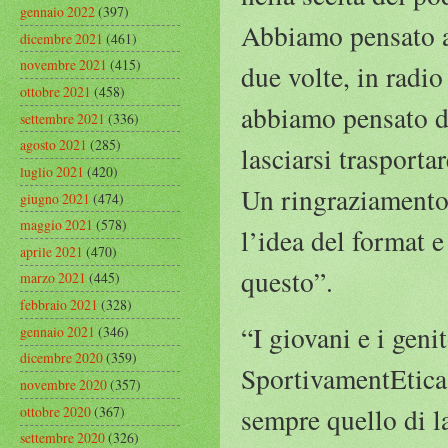
gennaio 2022
(397)
Abbiamo pensato ai
dicembre 2021
(461)
novembre 2021
(415)
due volte, in radi
ottobre 2021
(458)
abbiamo pensato di
settembre 2021
(336)
agosto 2021
(285)
lasciarsi trasporta
luglio 2021
(420)
Un ringraziamento s
giugno 2021
(474)
maggio 2021
(578)
l’idea del format 
aprile 2021
(470)
questo”.
marzo 2021
(445)
febbraio 2021
(328)
“I giovani e i geni
gennaio 2021
(346)
dicembre 2020
(359)
SportivamentEtica 
novembre 2020
(357)
sempre quello di l
ottobre 2020
(367)
settembre 2020
(326)