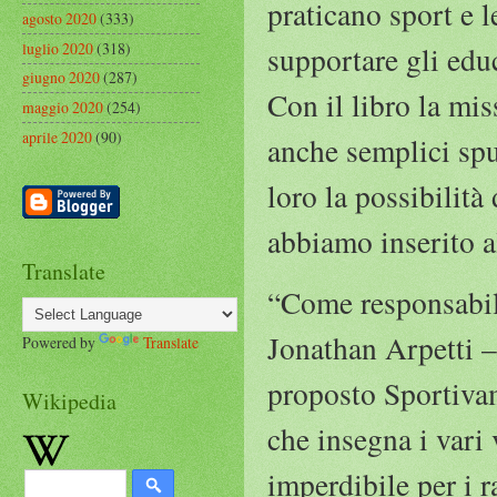
praticano sport e l
agosto 2020
(333)
luglio 2020
(318)
supportare gli educ
giugno 2020
(287)
Con il libro la mis
maggio 2020
(254)
aprile 2020
(90)
anche semplici spun
loro la possibilità
abbiamo inserito al
Translate
“Come responsabile
Jonathan Arpetti –
Powered by
Translate
proposto Sportivam
Wikipedia
che insegna i vari 
imperdibile per i r