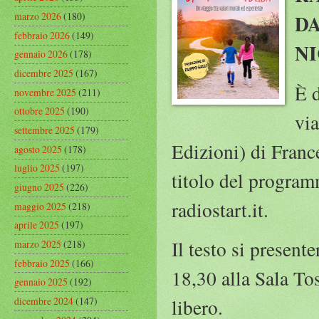
marzo 2026
(180)
DA
febbraio 2026
(149)
N
gennaio 2026
(178)
dicembre 2025
(167)
È d
novembre 2025
(211)
ottobre 2025
(190)
via
settembre 2025
(179)
Edizioni) di Franc
agosto 2025
(178)
luglio 2025
(197)
titolo del program
giugno 2025
(226)
radiostart.it.
maggio 2025
(218)
aprile 2025
(197)
Il testo si present
marzo 2025
(218)
febbraio 2025
(166)
18,30 alla Sala To
gennaio 2025
(192)
dicembre 2024
(147)
libero.