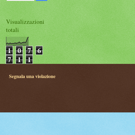
Visualizzazioni
totali
1
0
7
6
7
1
1
Segnala una violazione