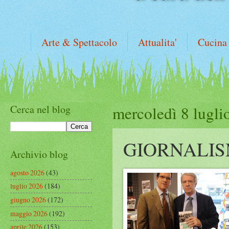
Arte & Spettacolo
Attualita'
Cucina
Cerca nel blog
mercoledì 8 lugli
GIORNALIS
Archivio blog
agosto 2026
(43)
luglio 2026
(184)
giugno 2026
(172)
maggio 2026
(192)
aprile 2026
(153)