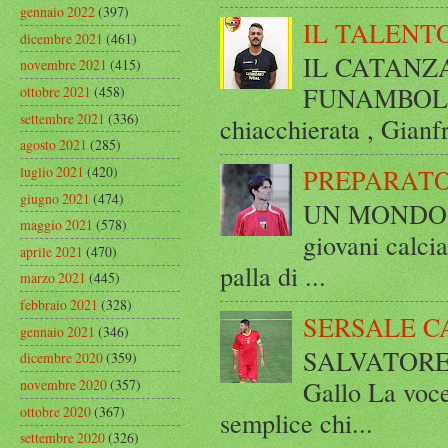
gennaio 2022
(397)
IL TALENT
dicembre 2021
(461)
IL CATANZ
novembre 2021
(415)
FUNAMBOLICO
ottobre 2021
(458)
settembre 2021
(336)
chiacchierata , Gianf
agosto 2021
(285)
luglio 2021
(420)
PREPARATO
giugno 2021
(474)
UN MONDO A 
maggio 2021
(578)
giovani calci
aprile 2021
(470)
palla di ...
marzo 2021
(445)
febbraio 2021
(328)
SERSALE C
gennaio 2021
(346)
SALVATORE 
dicembre 2020
(359)
Gallo La voce
novembre 2020
(357)
ottobre 2020
(367)
semplice chi...
settembre 2020
(326)