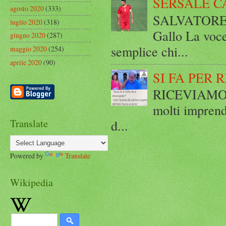
SERSALE C
agosto 2020
(333)
SALVATORE 
luglio 2020
(318)
Gallo La voce
giugno 2020
(287)
semplice chi...
maggio 2020
(254)
aprile 2020
(90)
SI FA PER 
RICEVIAMO E
molti imprend
Translate
d...
Powered by
Translate
Wikipedia