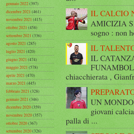
gennaio 2022
(397)
IL CALCIO 
dicembre 2021
(461)
novembre 2021
(415)
AMICIZIA SE
ottobre 2021
(458)
sogno : non ho
settembre 2021
(336)
agosto 2021
(285)
IL TALENT
luglio 2021
(420)
IL CATANZ
giugno 2021
(474)
FUNAMBOLICO
maggio 2021
(578)
chiacchierata , Gianf
aprile 2021
(470)
marzo 2021
(445)
PREPARATO
febbraio 2021
(328)
gennaio 2021
(346)
UN MONDO A 
dicembre 2020
(359)
giovani calci
novembre 2020
(357)
palla di ...
ottobre 2020
(367)
settembre 2020
(326)