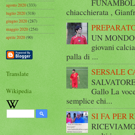
FUNAMBOLICO
agosto 2020
(333)
chiacchierata , Gianf
luglio 2020
(318)
giugno 2020
(287)
PREPARATO
maggio 2020
(254)
UN MONDO A 
aprile 2020
(90)
giovani calci
palla di ...
SERSALE C
Translate
SALVATORE 
Gallo La voce
Wikipedia
semplice chi...
SI FA PER 
RICEVIAMO E