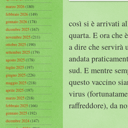
marzo 2026
(180)
febbraio 2026
(149)
così si è arrivati a
gennaio 2026
(178)
dicembre 2025
(167)
quarta. E ora che è
novembre 2025
(211)
a dire che servirà
ottobre 2025
(190)
settembre 2025
(179)
andata praticamente
agosto 2025
(178)
luglio 2025
(197)
sud. E mentre semp
giugno 2025
(226)
questo vaccino sian
maggio 2025
(218)
aprile 2025
(197)
virus (fortunatame
marzo 2025
(218)
raffreddore), da no
febbraio 2025
(166)
gennaio 2025
(192)
dicembre 2024
(147)