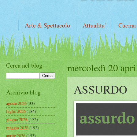
Arte & Spettacolo
Attualita'
Cucina
Cerca nel blog
mercoledì 20 apri
ASSURDO
Archivio blog
agosto 2026
(33)
luglio 2026
(184)
giugno 2026
(172)
maggio 2026
(192)
aprile 2026
(153)