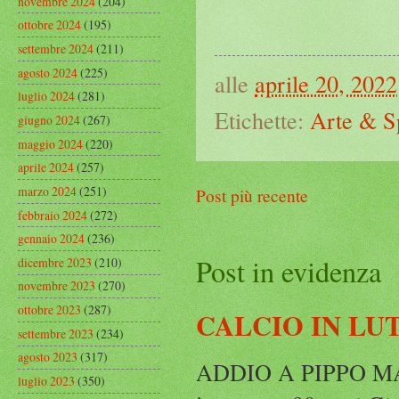
novembre 2024
(204)
ottobre 2024
(195)
settembre 2024
(211)
agosto 2024
(225)
alle
aprile 20, 2022
luglio 2024
(281)
Etichette:
Arte & S
giugno 2024
(267)
maggio 2024
(220)
aprile 2024
(257)
marzo 2024
(251)
Post più recente
febbraio 2024
(272)
gennaio 2024
(236)
Post in evidenza
dicembre 2023
(210)
novembre 2023
(270)
ottobre 2023
(287)
CALCIO IN LU
settembre 2023
(234)
agosto 2023
(317)
ADDIO A PIPPO MARC
luglio 2023
(350)