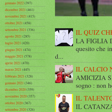
gennaio 2022
(397)
dicembre 2021
(461)
novembre 2021
(415)
ottobre 2021
(458)
settembre 2021
(336)
IL QUIZ CH
agosto 2021
(285)
LA FIGLIA DI
luglio 2021
(420)
quesito che in
giugno 2021
(474)
d...
maggio 2021
(578)
aprile 2021
(470)
IL CALCIO 
marzo 2021
(445)
AMICIZIA SE
febbraio 2021
(328)
gennaio 2021
(346)
sogno : non ho
dicembre 2020
(359)
IL TALENT
novembre 2020
(357)
ottobre 2020
(367)
IL CATANZ
settembre 2020
(326)