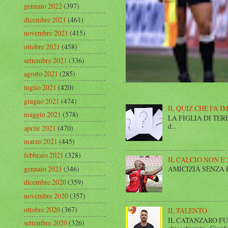
gennaio 2022
(397)
dicembre 2021
(461)
novembre 2021
(415)
ottobre 2021
(458)
settembre 2021
(336)
agosto 2021
(285)
luglio 2021
(420)
giugno 2021
(474)
IL QUIZ CHE FA I
maggio 2021
(578)
LA FIGLIA DI TERESA I
d...
aprile 2021
(470)
marzo 2021
(445)
febbraio 2021
(328)
IL CALCIO NON E'
gennaio 2021
(346)
AMICIZIA SENZA FINE 
dicembre 2020
(359)
novembre 2020
(357)
ottobre 2020
(367)
IL TALENTO
IL CATANZARO FUT
settembre 2020
(326)