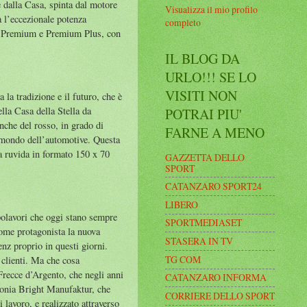
 dalla Casa, spinta dal motore
Visualizza il mio profilo
’eccezionale potenza
completo
i, Premium e Premium Plus, con
IL BLOG DA
URLO!!! SE LO
VISITI NON
 la tradizione e il futuro, che è
lla Casa della Stella da
POTRAI PIU'
nche del rosso, in grado di
FARNE A MENO
l mondo dell’automotive. Questa
na ruvida in formato 150 x 70
GAZZETTA DELLO
SPORT
CATANZARO SPORT24
LIBERO
polavori che oggi stano sempre
SPORTMEDIASET
 come protagonista la nuova
STASERA IN TV
z proprio in questi giorni.
TG COM
 clienti. Ma che cosa
 Frecce d’Argento, che negli anni
CATANZARO INFORMA
gonia Bright Manufaktur, che
CORRIERE DELLO SPORT
 lavoro, e realizzato attraverso