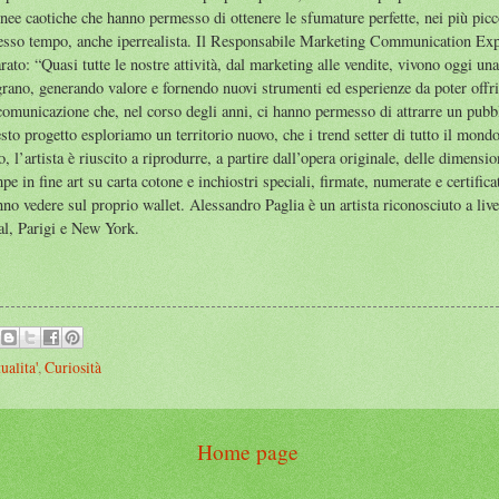
linee caotiche che hanno permesso di ottenere le sfumature perfette, nei più picco
 stesso tempo, anche iperrealista. Il Responsabile Marketing Communication E
arato: “Quasi tutte le nostre attività, dal marketing alle vendite, vivono oggi un
grano, generando valore e fornendo nuovi strumenti ed esperienze da poter offri
omunicazione che, nel corso degli anni, ci hanno permesso di attrarre un pubb
sto progetto esploriamo un territorio nuovo, che i trend setter di tutto il mon
, l’artista è riuscito a riprodurre, a partire dall’opera originale, delle dimens
e in fine art su carta cotone e inchiostri speciali, firmate, numerate e certific
no vedere sul proprio wallet. Alessandro Paglia è un artista riconosciuto a liv
l, Parigi e New York.
ualita'
,
Curiosità
Home page