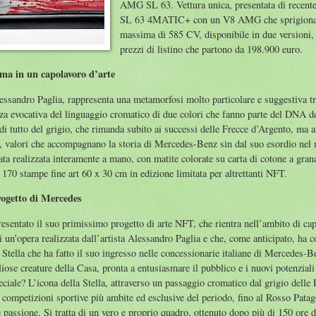
AMG SL 63. Vettura unica, presentata di recente
SL 63 4MATIC+ con un V8 AMG che sprigiona l
massima di 585 CV, disponibile in due version
prezzi di listino che partono da 198.900 euro.
a in un capolavoro d’arte
lessandro Paglia, rappresenta una metamorfosi molto particolare e suggestiva tra
orza evocativa del linguaggio cromatico di due colori che fanno parte del DNA de
di tutto del grigio, che rimanda subito ai successi delle Frecce d’Argento, ma a
ne, valori che accompagnano la storia di Mercedes-Benz sin dal suo esordio ne
tata realizzata interamente a mano, con matite colorate su carta di cotone a gra
 170 stampe fine art 60 x 30 cm in edizione limitata per altrettanti NFT.
rogetto di Mercedes
esentato il suo primissimo progetto di arte NFT, che rientra nell’ambito di ca
i un’opera realizzata dall’artista Alessandro Paglia e che, come anticipato, ha
lla che ha fatto il suo ingresso nelle concessionarie italiane di Mercedes-Ben
iose creature della Casa, pronta a entusiasmare il pubblico e i nuovi potenziali
ciale? L’icona della Stella, attraverso un passaggio cromatico dal grigio delle
competizioni sportive più ambite ed esclusive del periodo, fino al Rosso Pata
 passione. Si tratta di un vero e proprio quadro, ottenuto dopo più di 150 ore di