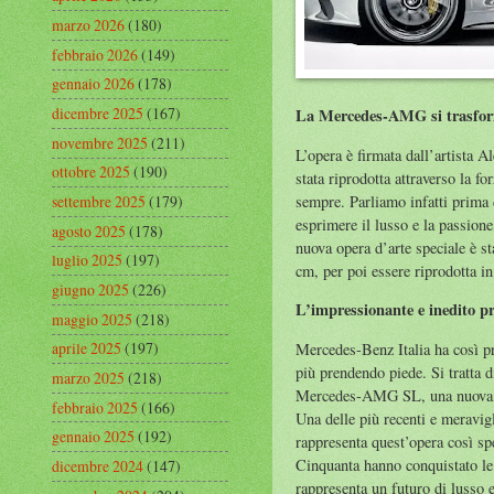
marzo 2026
(180)
febbraio 2026
(149)
gennaio 2026
(178)
dicembre 2025
(167)
La Mercedes-AMG si trasform
novembre 2025
(211)
L’opera è firmata dall’artista A
ottobre 2025
(190)
stata riprodotta attraverso la f
sempre. Parliamo infatti prima 
settembre 2025
(179)
esprimere il lusso e la passio
agosto 2025
(178)
nuova opera d’arte speciale è s
luglio 2025
(197)
cm, per poi essere riprodotta in
giugno 2025
(226)
L’impressionante e inedito p
maggio 2025
(218)
aprile 2025
(197)
Mercedes-Benz Italia ha così pr
più prendendo piede. Si tratta d
marzo 2025
(218)
Mercedes-AMG SL, una nuova Ste
febbraio 2025
(166)
Una delle più recenti e meravigl
gennaio 2025
(192)
rappresenta quest’opera così spe
Cinquanta hanno conquistato le 
dicembre 2024
(147)
rappresenta un futuro di lusso e