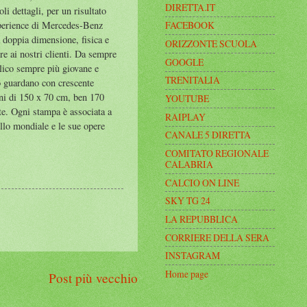
DIRETTA.IT
li dettagli, per un risultato
xperience di Mercedes-Benz
FACEBOOK
a doppia dimensione, fisica e
ORIZZONTE SCUOLA
re ai nostri clienti. Da sempre
GOOGLE
lico sempre più giovane e
TRENITALIA
do guardano con crescente
ioni di 150 x 70 cm, ben 170
YOUTUBE
ate. Ogni stampa è associata a
RAIPLAY
ello mondiale e le sue opere
CANALE 5 DIRETTA
COMITATO REGIONALE
CALABRIA
CALCIO ON LINE
SKY TG 24
LA REPUBBLICA
CORRIERE DELLA SERA
INSTAGRAM
Home page
Post più vecchio