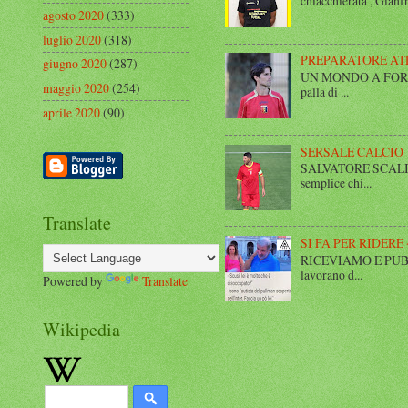
chiacchierata , Gianfr
agosto 2020
(333)
luglio 2020
(318)
PREPARATORE AT
giugno 2020
(287)
UN MONDO A FORMA DI
maggio 2020
(254)
palla di ...
aprile 2020
(90)
SERSALE CALCIO
SALVATORE SCALISE,
semplice chi...
Translate
SI FA PER RIDERE 
RICEVIAMO E PUBBLIC
lavorano d...
Powered by
Translate
Wikipedia