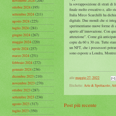
novembre 2024
(204)
la sovrapposizione di strati di 
ottobre 2024
(195)
finale molto evocativo e, allo
settembre 2024
(211)
Italia Mirco Scarchilli ha dichi
digitale. Due mondi che si inte
agosto 2024
(225)
sperimentiamo nuove forme di c
luglio 2024
(281)
aperto all’innovazione. Con que
giugno 2024
(267)
attenzione”. Come già anticipato
maggio 2024
(220)
copie da 60 x 30 cm. Tutte stamp
un NFT, che i possessori potran
aprile 2024
(257)
sono esposte a Londra, Montrea
marzo 2024
(251)
febbraio 2024
(272)
gennaio 2024
(236)
dicembre 2023
(210)
alle
maggio 27, 2022
novembre 2023
(270)
Etichette:
Arte & Spettacolo
,
Att
ottobre 2023
(287)
settembre 2023
(234)
agosto 2023
(317)
Post più recente
luglio 2023
(350)