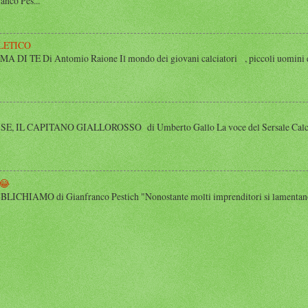
anco Pes...
LETICO
 TE Di Antomio Raione Il mondo dei giovani calciatori , piccoli uomini e
 IL CAPITANO GIALLOROSSO di Umberto Gallo La voce del Sersale Calcio, il
😂
HIAMO di Gianfranco Pestich "Nonostante molti imprenditori si lamentano 