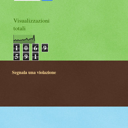
Visualizzazioni
totali
1
0
6
9
5
9
1
Segnala una violazione