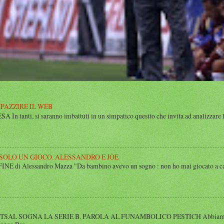
MPAZZIRE IL WEB
n tanti, si saranno imbattuti in un simpatico quesito che invita ad analizzare l’
 SOLO UN GIOCO. ALESSANDRO E JOE
di Alessandro Mazza "Da bambino avevo un sogno : non ho mai giocato a calcio 
SAL SOGNA LA SERIE B. PAROLA AL FUNAMBOLICO PESTICH Abbiamo inco