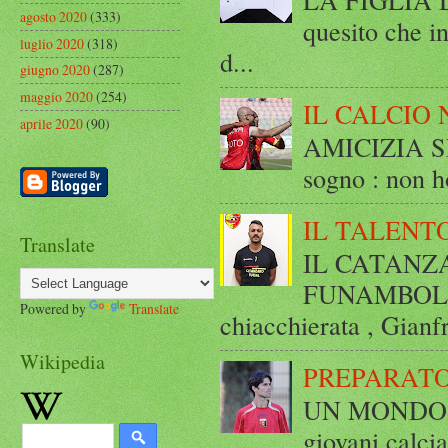
agosto 2020
(333)
quesito che in
luglio 2020
(318)
d...
giugno 2020
(287)
maggio 2020
(254)
IL CALCIO 
aprile 2020
(90)
AMICIZIA SE
sogno : non ho
IL TALENT
Translate
IL CATANZ
FUNAMBOLICO
Powered by
Translate
chiacchierata , Gianf
Wikipedia
PREPARATO
UN MONDO A 
giovani calci