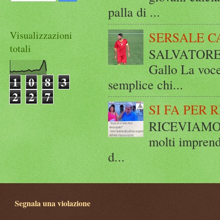
palla di ...
Visualizzazioni
SERSALE C
totali
SALVATORE 
Gallo La voce
1
0
8
3
semplice chi...
2
2
7
SI FA PER 
RICEVIAMO E
molti imprend
d...
Segnala una violazione