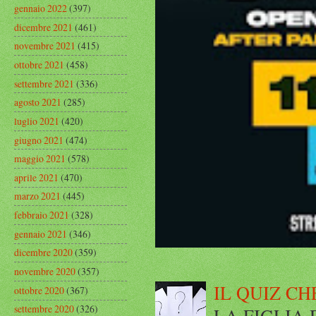
gennaio 2022
(397)
dicembre 2021
(461)
novembre 2021
(415)
ottobre 2021
(458)
settembre 2021
(336)
agosto 2021
(285)
luglio 2021
(420)
giugno 2021
(474)
maggio 2021
(578)
aprile 2021
(470)
marzo 2021
(445)
febbraio 2021
(328)
gennaio 2021
(346)
dicembre 2020
(359)
novembre 2020
(357)
IL QUIZ CH
ottobre 2020
(367)
settembre 2020
(326)
LA FIGLIA DI