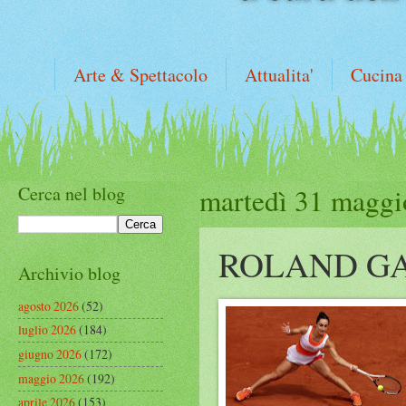
Arte & Spettacolo
Attualita'
Cucina
Cerca nel blog
martedì 31 maggi
ROLAND GA
Archivio blog
agosto 2026
(52)
luglio 2026
(184)
giugno 2026
(172)
maggio 2026
(192)
aprile 2026
(153)