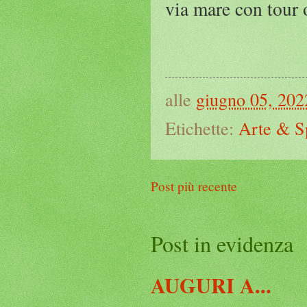
via mare con tour 
alle
giugno 05, 202
Etichette:
Arte & S
Post più recente
Post in evidenza
AUGURI A...