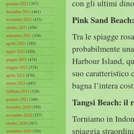
con gli ultimi dino
gennaio 2022
(397)
dicembre 2021
(461)
Pink Sand Beach:
novembre 2021
(415)
ottobre 2021
(458)
Tra le spiagge ros
settembre 2021
(336)
agosto 2021
(285)
probabilmente una 
luglio 2021
(420)
Harbour Island, qu
giugno 2021
(474)
maggio 2021
(578)
suo caratteristico
aprile 2021
(470)
bagna l’intera cost
marzo 2021
(445)
febbraio 2021
(328)
Tangsi Beach: il 
gennaio 2021
(346)
dicembre 2020
(359)
novembre 2020
(357)
Torniamo in Indone
ottobre 2020
(367)
spiaggia straordina
settembre 2020
(326)