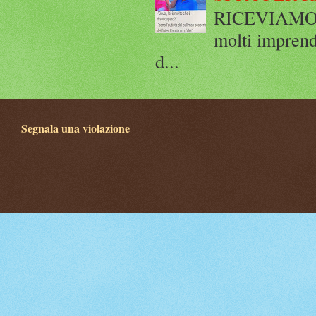
RICEVIAMO E
molti imprend
d...
Segnala una violazione