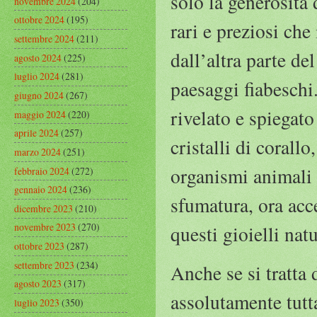
solo la generosità 
novembre 2024
(204)
ottobre 2024
(195)
rari e preziosi ch
settembre 2024
(211)
dall’altra parte d
agosto 2024
(225)
luglio 2024
(281)
paesaggi fiabeschi.
giugno 2024
(267)
rivelato e spiegat
maggio 2024
(220)
aprile 2024
(257)
cristalli di corall
marzo 2024
(251)
organismi animali F
febbraio 2024
(272)
gennaio 2024
(236)
sfumatura, ora acc
dicembre 2023
(210)
novembre 2023
(270)
questi gioielli natu
ottobre 2023
(287)
settembre 2023
(234)
Anche se si tratta
agosto 2023
(317)
assolutamente tutt
luglio 2023
(350)