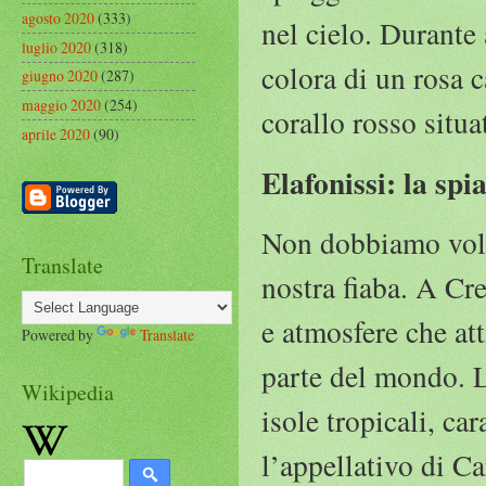
agosto 2020
(333)
nel cielo. Durante
luglio 2020
(318)
colora di un rosa 
giugno 2020
(287)
maggio 2020
(254)
corallo rosso situa
aprile 2020
(90)
Elafonissi: la spi
Non dobbiamo volar
Translate
nostra fiaba. A Cre
e atmosfere che att
Powered by
Translate
parte del mondo. L
Wikipedia
isole tropicali, ca
l’appellativo di Ca