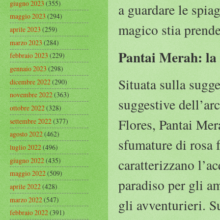
giugno 2023
(355)
a guardare le spia
maggio 2023
(294)
magico stia prende
aprile 2023
(259)
marzo 2023
(284)
Pantai Merah: la 
febbraio 2023
(229)
gennaio 2023
(298)
Situata sulla sugg
dicembre 2022
(290)
novembre 2022
(363)
suggestive dell’ar
ottobre 2022
(328)
Flores, Pantai Mer
settembre 2022
(377)
agosto 2022
(462)
sfumature di rosa 
luglio 2022
(496)
giugno 2022
(435)
caratterizzano l’a
maggio 2022
(509)
paradiso per gli a
aprile 2022
(428)
marzo 2022
(547)
gli avventurieri. Su
febbraio 2022
(391)