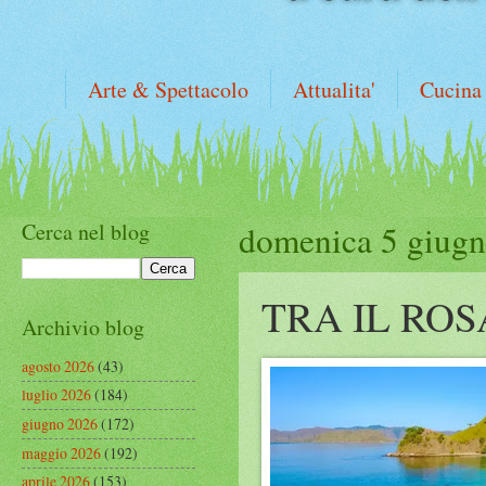
Arte & Spettacolo
Attualita'
Cucina
Cerca nel blog
domenica 5 giug
TRA IL ROS
Archivio blog
agosto 2026
(43)
luglio 2026
(184)
giugno 2026
(172)
maggio 2026
(192)
aprile 2026
(153)