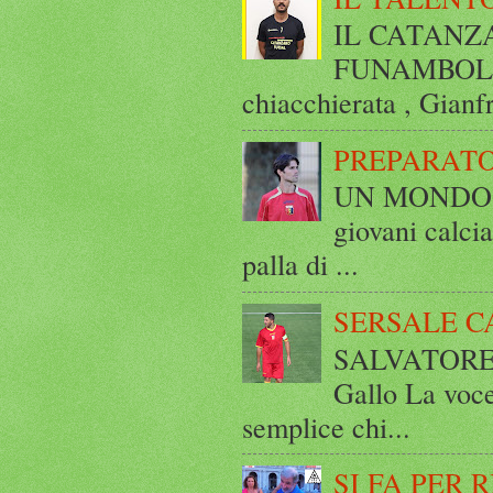
IL CATANZ
FUNAMBOLICO
chiacchierata , Gianf
PREPARATO
UN MONDO A 
giovani calci
palla di ...
SERSALE C
SALVATORE 
Gallo La voce
semplice chi...
SI FA PER 