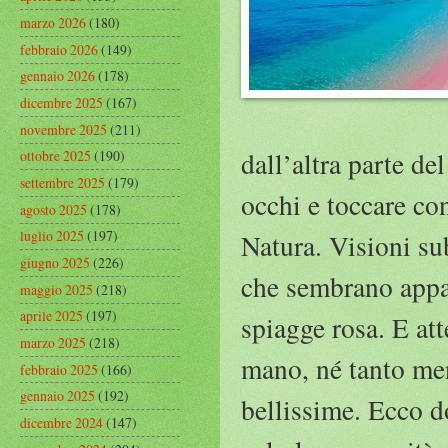
marzo 2026
(180)
febbraio 2026
(149)
gennaio 2026
(178)
dicembre 2025
(167)
novembre 2025
(211)
dall’altra parte de
ottobre 2025
(190)
settembre 2025
(179)
occhi e toccare co
agosto 2025
(178)
luglio 2025
(197)
Natura. Visioni sub
giugno 2025
(226)
che sembrano appar
maggio 2025
(218)
aprile 2025
(197)
spiagge rosa. E att
marzo 2025
(218)
mano, né tanto meno
febbraio 2025
(166)
gennaio 2025
(192)
bellissime. Ecco d
dicembre 2024
(147)