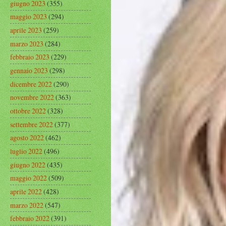
giugno 2023
(355)
maggio 2023
(294)
aprile 2023
(259)
marzo 2023
(284)
febbraio 2023
(229)
gennaio 2023
(298)
dicembre 2022
(290)
novembre 2022
(363)
ottobre 2022
(328)
settembre 2022
(377)
agosto 2022
(462)
luglio 2022
(496)
giugno 2022
(435)
maggio 2022
(509)
aprile 2022
(428)
marzo 2022
(547)
febbraio 2022
(391)