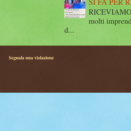
SI FA PER 
RICEVIAMO E
molti imprend
d...
Segnala una violazione