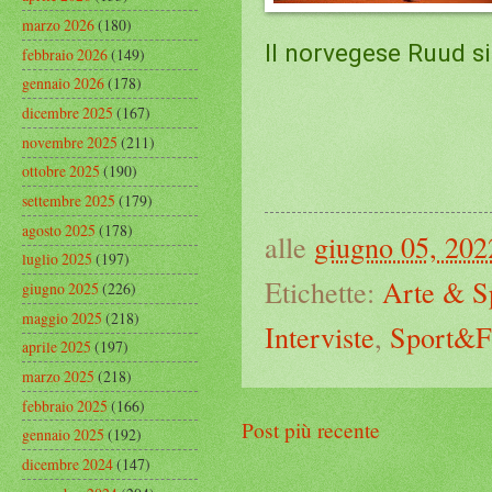
marzo 2026
(180)
Il norvegese Ruud si
febbraio 2026
(149)
gennaio 2026
(178)
dicembre 2025
(167)
novembre 2025
(211)
ottobre 2025
(190)
settembre 2025
(179)
agosto 2025
(178)
alle
giugno 05, 202
luglio 2025
(197)
Etichette:
Arte & S
giugno 2025
(226)
maggio 2025
(218)
Interviste
,
Sport&F
aprile 2025
(197)
marzo 2025
(218)
febbraio 2025
(166)
Post più recente
gennaio 2025
(192)
dicembre 2024
(147)