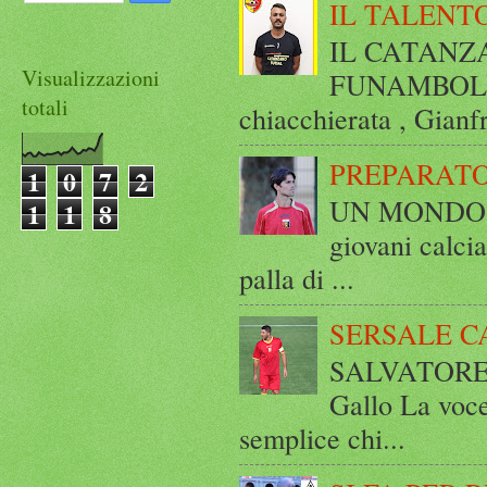
IL TALENT
IL CATANZ
Visualizzazioni
FUNAMBOLICO
totali
chiacchierata , Gianf
PREPARATO
1
0
7
2
UN MONDO A 
1
1
8
giovani calci
palla di ...
SERSALE C
SALVATORE 
Gallo La voce
semplice chi...