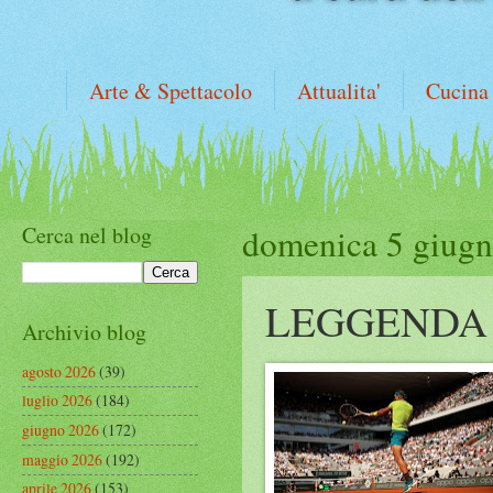
Arte & Spettacolo
Attualita'
Cucina
Cerca nel blog
domenica 5 giug
LEGGENDA
Archivio blog
agosto 2026
(39)
luglio 2026
(184)
giugno 2026
(172)
maggio 2026
(192)
aprile 2026
(153)