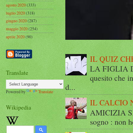
agosto 2020
(333)
luglio 2020
(318)
giugno 2020
(287)
maggio 2020
(254)
aprile 2020
(90)
IL QUIZ CH
LA FIGLIA DI
Translate
quesito che in
d...
Powered by
Translate
IL CALCIO 
Wikipedia
AMICIZIA SE
sogno : non ho