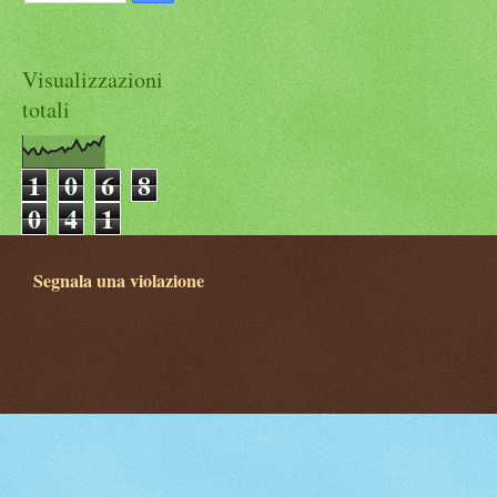
Visualizzazioni
totali
1
0
6
8
0
4
1
Segnala una violazione