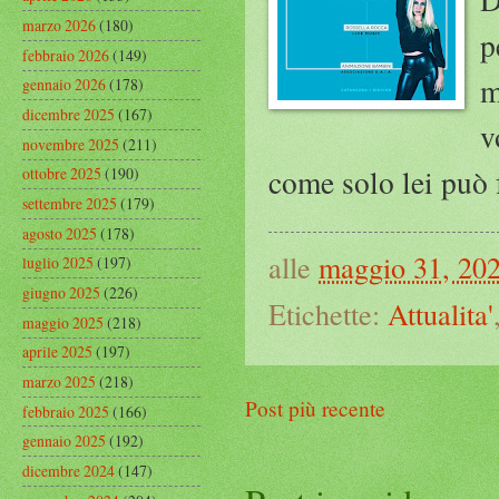
marzo 2026
(180)
p
febbraio 2026
(149)
m
gennaio 2026
(178)
dicembre 2025
(167)
v
novembre 2025
(211)
come solo lei può 
ottobre 2025
(190)
settembre 2025
(179)
agosto 2025
(178)
alle
maggio 31, 20
luglio 2025
(197)
giugno 2025
(226)
Etichette:
Attualita'
maggio 2025
(218)
aprile 2025
(197)
marzo 2025
(218)
Post più recente
febbraio 2025
(166)
gennaio 2025
(192)
dicembre 2024
(147)