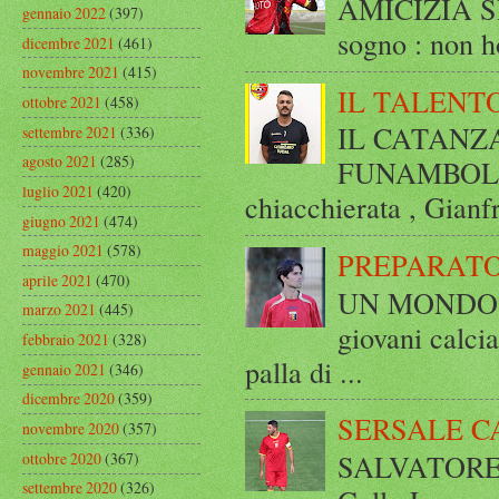
AMICIZIA SE
gennaio 2022
(397)
sogno : non ho
dicembre 2021
(461)
novembre 2021
(415)
IL TALENT
ottobre 2021
(458)
IL CATANZ
settembre 2021
(336)
agosto 2021
(285)
FUNAMBOLICO
luglio 2021
(420)
chiacchierata , Gianf
giugno 2021
(474)
maggio 2021
(578)
PREPARATO
aprile 2021
(470)
UN MONDO A 
marzo 2021
(445)
giovani calci
febbraio 2021
(328)
palla di ...
gennaio 2021
(346)
dicembre 2020
(359)
SERSALE C
novembre 2020
(357)
SALVATORE 
ottobre 2020
(367)
settembre 2020
(326)