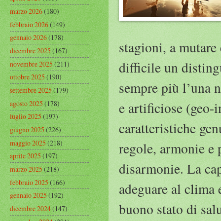
marzo 2026
(180)
febbraio 2026
(149)
gennaio 2026
(178)
stagioni, a mutare 
dicembre 2025
(167)
difficile un distin
novembre 2025
(211)
ottobre 2025
(190)
sempre più l’una ne
settembre 2025
(179)
agosto 2025
(178)
e artificiose (geo-
luglio 2025
(197)
caratteristiche ge
giugno 2025
(226)
maggio 2025
(218)
regole, armonie e p
aprile 2025
(197)
disarmonie. La cap
marzo 2025
(218)
febbraio 2025
(166)
adeguare al clima 
gennaio 2025
(192)
buono stato di sal
dicembre 2024
(147)