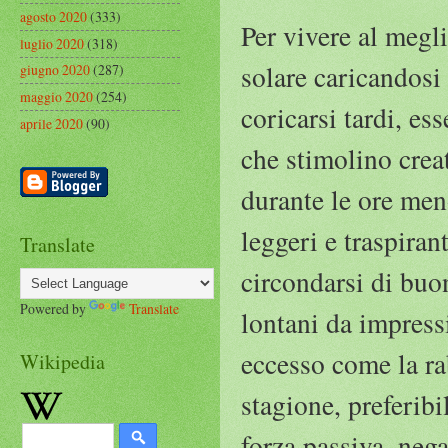
agosto 2020
(333)
Per vivere al megli
luglio 2020
(318)
solare caricandosi
giugno 2020
(287)
maggio 2020
(254)
coricarsi tardi, es
aprile 2020
(90)
che stimolino creati
durante le ore meno
leggeri e traspiran
Translate
circondarsi di buo
Powered by
Translate
lontani da impress
eccesso come la ra
Wikipedia
stagione, preferibi
forza passiva, neg