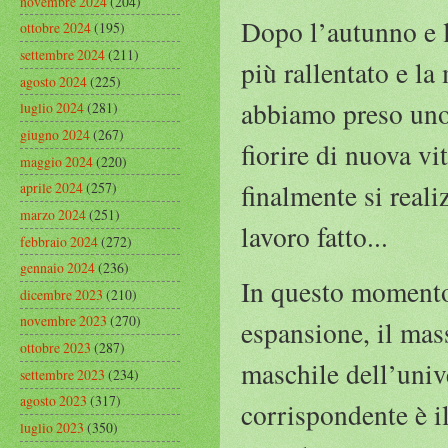
novembre 2024
(204)
Dopo l’autunno e l
ottobre 2024
(195)
settembre 2024
(211)
più rallentato e l
agosto 2024
(225)
abbiamo preso uno 
luglio 2024
(281)
giugno 2024
(267)
fiorire di nuova vi
maggio 2024
(220)
finalmente si reali
aprile 2024
(257)
marzo 2024
(251)
lavoro fatto...
febbraio 2024
(272)
gennaio 2024
(236)
In questo momento 
dicembre 2023
(210)
novembre 2023
(270)
espansione, il mass
ottobre 2023
(287)
maschile dell’univ
settembre 2023
(234)
agosto 2023
(317)
corrispondente è il
luglio 2023
(350)