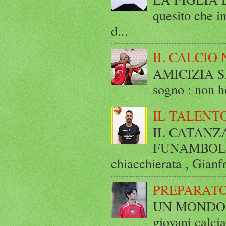
quesito che in
d...
IL CALCIO 
AMICIZIA SE
sogno : non ho
IL TALENT
IL CATANZ
FUNAMBOLICO
chiacchierata , Gianf
PREPARATO
UN MONDO A 
giovani calci