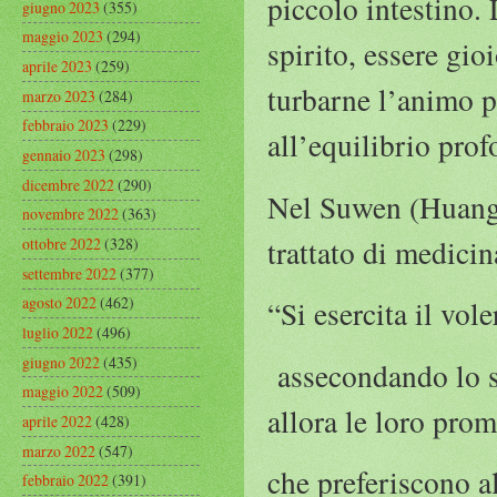
piccolo intestino.
giugno 2023
(355)
maggio 2023
(294)
spirito, essere gio
aprile 2023
(259)
turbarne l’animo p
marzo 2023
(284)
febbraio 2023
(229)
all’equilibrio pro
gennaio 2023
(298)
dicembre 2022
(290)
Nel Suwen (Huangdi
novembre 2022
(363)
trattato di medicin
ottobre 2022
(328)
settembre 2022
(377)
agosto 2022
(462)
“Si esercita il vol
luglio 2022
(496)
giugno 2022
(435)
assecondando lo sp
maggio 2022
(509)
allora le loro pro
aprile 2022
(428)
marzo 2022
(547)
che preferiscono al
febbraio 2022
(391)