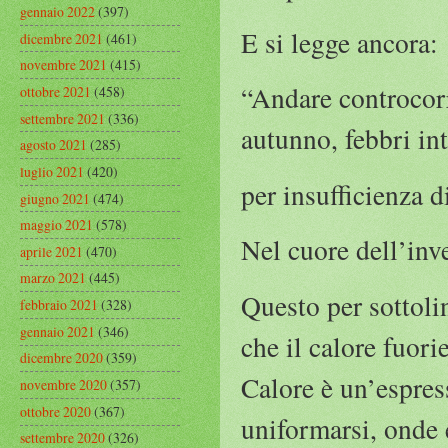
gennaio 2022
(397)
E si legge ancora:
dicembre 2021
(461)
novembre 2021
(415)
“Andare controcorr
ottobre 2021
(458)
settembre 2021
(336)
autunno, febbri int
agosto 2021
(285)
luglio 2021
(420)
per insufficienza d
giugno 2021
(474)
maggio 2021
(578)
Nel cuore dell’inve
aprile 2021
(470)
marzo 2021
(445)
Questo per sottoli
febbraio 2021
(328)
gennaio 2021
(346)
che il calore fuori
dicembre 2020
(359)
Calore è un’espres
novembre 2020
(357)
ottobre 2020
(367)
uniformarsi, onde e
settembre 2020
(326)