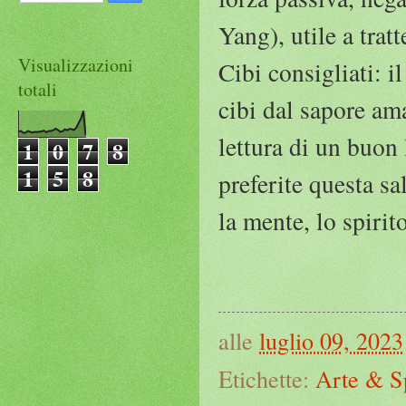
Yang), utile a trat
Visualizzazioni
Cibi consigliati: i
totali
cibi dal sapore ama
lettura di un buon 
1
0
7
8
1
5
8
preferite questa sa
la mente, lo spirito
alle
luglio 09, 2023
Etichette:
Arte & S