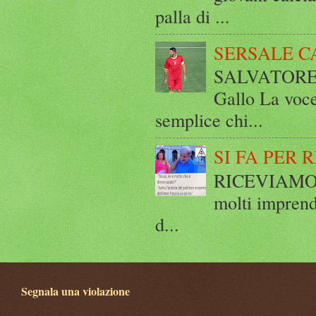
palla di ...
SERSALE C
SALVATORE 
Gallo La voce
semplice chi...
SI FA PER 
RICEVIAMO E
molti imprend
d...
Segnala una violazione