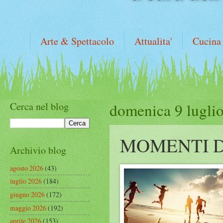
Arte & Spettacolo
Attualita'
Cucina
Cerca nel blog
domenica 9 lugli
MOMENTI D
Archivio blog
agosto 2026
(43)
luglio 2026
(184)
giugno 2026
(172)
maggio 2026
(192)
aprile 2026
(153)