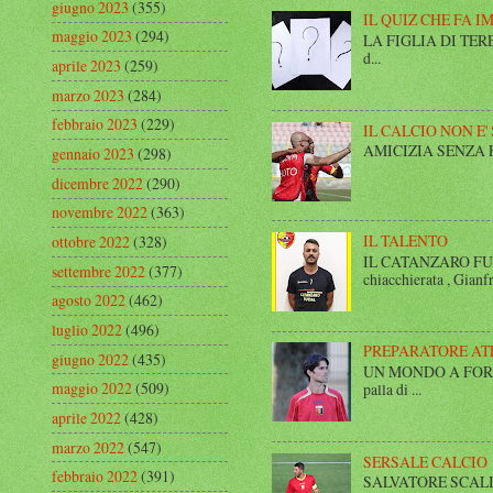
giugno 2023
(355)
IL QUIZ CHE FA I
maggio 2023
(294)
LA FIGLIA DI TERESA I
d...
aprile 2023
(259)
marzo 2023
(284)
febbraio 2023
(229)
IL CALCIO NON E'
AMICIZIA SENZA FINE 
gennaio 2023
(298)
dicembre 2022
(290)
novembre 2022
(363)
IL TALENTO
ottobre 2022
(328)
IL CATANZARO FUT
settembre 2022
(377)
chiacchierata , Gianfr
agosto 2022
(462)
luglio 2022
(496)
PREPARATORE AT
giugno 2022
(435)
UN MONDO A FORMA DI
maggio 2022
(509)
palla di ...
aprile 2022
(428)
marzo 2022
(547)
SERSALE CALCIO
febbraio 2022
(391)
SALVATORE SCALISE,