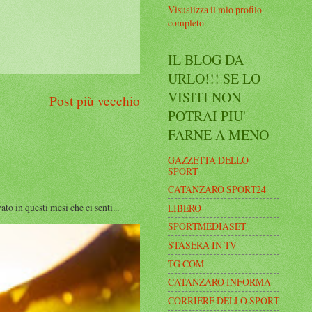
Visualizza il mio profilo
completo
IL BLOG DA
URLO!!! SE LO
VISITI NON
Post più vecchio
POTRAI PIU'
FARNE A MENO
GAZZETTA DELLO
SPORT
CATANZARO SPORT24
n questi mesi che ci senti...
LIBERO
SPORTMEDIASET
STASERA IN TV
TG COM
CATANZARO INFORMA
CORRIERE DELLO SPORT