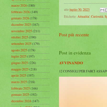
marzo 2026
(180)
alle
luglio 30, 2023
febbraio 2026
(149)
Etichette:
Attualita'
,
Curiosità
,
S
gennaio 2026
(178)
dicembre 2025
(167)
novembre 2025
(211)
Post più recente
ottobre 2025
(190)
settembre 2025
(179)
agosto 2025
(178)
Post in evidenza
luglio 2025
(197)
AVVINANDO
giugno 2025
(226)
maggio 2025
(218)
12 CONSIGLI PER FARCI ASSAPORARE L
aprile 2025
(197)
marzo 2025
(218)
febbraio 2025
(166)
gennaio 2025
(192)
dicembre 2024
(147)