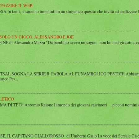
MPAZZIRE IL WEB
n tanti, si saranno imbattuti in un simpatico quesito che invita ad analizzare l’
 SOLO UN GIOCO. ALESSANDRO E JOE
di Alessandro Mazza "Da bambino avevo un sogno : non ho mai giocato a calcio 
SAL SOGNA LA SERIE B. PAROLA AL FUNAMBOLICO PESTICH Abbiamo inco
anco Pes...
LETICO
 TE Di Antomio Raione Il mondo dei giovani calciatori , piccoli uomini e
 IL CAPITANO GIALLOROSSO di Umberto Gallo La voce del Sersale Calcio, il