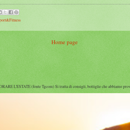
port&Fitness
Home page
'ESTATE (fonte Tgcom) Si tratta di consigli, bottiglie che abbiamo provato i