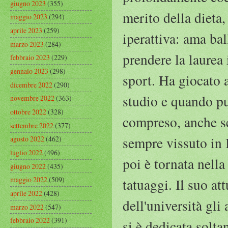
giugno 2023
(355)
merito della dieta
maggio 2023
(294)
aprile 2023
(259)
iperattiva: ama ba
marzo 2023
(284)
prendere la laurea
febbraio 2023
(229)
gennaio 2023
(298)
sport. Ha giocato a
dicembre 2022
(290)
studio e quando pu
novembre 2022
(363)
ottobre 2022
(328)
compreso, anche se
settembre 2022
(377)
sempre vissuto in I
agosto 2022
(462)
luglio 2022
(496)
poi è tornata nell
giugno 2022
(435)
maggio 2022
(509)
tatuaggi. Il suo a
aprile 2022
(428)
dell'università gli
marzo 2022
(547)
febbraio 2022
(391)
si è dedicata solta