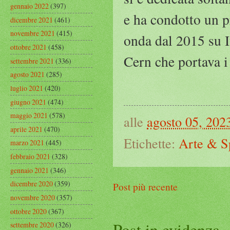
gennaio 2022
(397)
e ha condotto un p
dicembre 2021
(461)
novembre 2021
(415)
onda dal 2015 su It
ottobre 2021
(458)
Cern che portava i 
settembre 2021
(336)
agosto 2021
(285)
luglio 2021
(420)
giugno 2021
(474)
maggio 2021
(578)
alle
agosto 05, 202
aprile 2021
(470)
Etichette:
Arte & S
marzo 2021
(445)
febbraio 2021
(328)
gennaio 2021
(346)
dicembre 2020
(359)
Post più recente
novembre 2020
(357)
ottobre 2020
(367)
Post in evidenza
settembre 2020
(326)