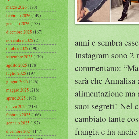
marzo 2026
(180)
febbraio 2026
(149)
gennaio 2026
(178)
dicembre 2025
(167)
anni e sembra esse
novembre 2025
(211)
ottobre 2025
(190)
Instagram sono 2 mi
settembre 2025
(179)
agosto 2025
(178)
commentano: “Ma co
luglio 2025
(197)
sarà che Annalisa 
giugno 2025
(226)
maggio 2025
(218)
alimentazione ma a
aprile 2025
(197)
suoi segreti! Nel 
marzo 2025
(218)
febbraio 2025
(166)
cambiato tante cos
gennaio 2025
(192)
frangia e ha anche
dicembre 2024
(147)