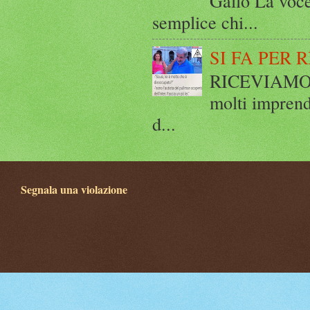
Gallo La voce
semplice chi...
SI FA PER 
RICEVIAMO E
molti imprend
d...
Segnala una violazione