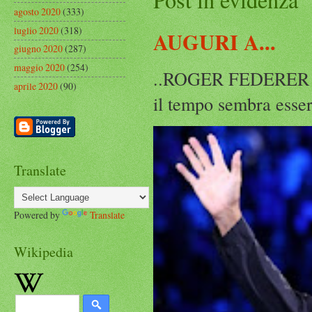
agosto 2020
(333)
luglio 2020
(318)
AUGURI A...
giugno 2020
(287)
maggio 2020
(254)
..ROGER FEDERER Rog
aprile 2020
(90)
il tempo sembra esser
Translate
Powered by
Translate
Wikipedia