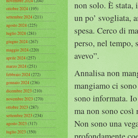
novembre 2024
(204)
non solo. È stata, 
ottobre 2024
(195)
un po’ svogliata, 
settembre 2024
(211)
agosto 2024
(225)
spesa. Cerco di ma
luglio 2024
(281)
perso, nel tempo, 
giugno 2024
(267)
maggio 2024
(220)
avevo”.
aprile 2024
(257)
marzo 2024
(251)
Annalisa non mangi
febbraio 2024
(272)
gennaio 2024
(236)
mangiamo ci sono 
dicembre 2023
(210)
sono informata. Io
novembre 2023
(270)
ottobre 2023
(287)
ma non sono così ri
settembre 2023
(234)
Non sono una vegan
agosto 2023
(317)
luglio 2023
(350)
profondamente coer