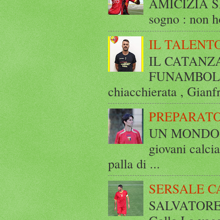
AMICIZIA SE
sogno : non ho
IL TALENT
IL CATANZ
FUNAMBOLICO
chiacchierata , Gianf
PREPARATO
UN MONDO A 
giovani calci
palla di ...
SERSALE C
SALVATORE 