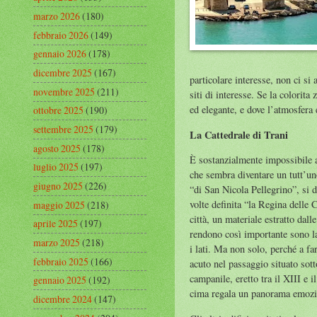
marzo 2026
(180)
febbraio 2026
(149)
gennaio 2026
(178)
dicembre 2025
(167)
particolare interesse, non ci si 
novembre 2025
(211)
siti di interesse. Se la colorita
ed elegante, e dove l’atmosfera
ottobre 2025
(190)
settembre 2025
(179)
La Cattedrale di Trani
agosto 2025
(178)
È sostanzialmente impossibile a
luglio 2025
(197)
che sembra diventare un tutt’un
giugno 2025
(226)
“di San Nicola Pellegrino”, si d
volte definita “la Regina delle 
maggio 2025
(218)
città, un materiale estratto dal
aprile 2025
(197)
rendono così importante sono la 
marzo 2025
(218)
i lati. Ma non solo, perché a fa
febbraio 2025
(166)
acuto nel passaggio situato sott
campanile, eretto tra il XIII e i
gennaio 2025
(192)
cima regala un panorama emozion
dicembre 2024
(147)