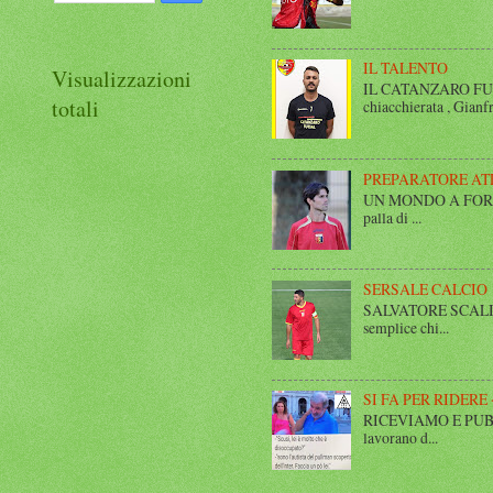
IL TALENTO
Visualizzazioni
IL CATANZARO FUT
totali
chiacchierata , Gianfr
PREPARATORE AT
UN MONDO A FORMA DI
palla di ...
SERSALE CALCIO
SALVATORE SCALISE,
semplice chi...
SI FA PER RIDERE 
RICEVIAMO E PUBBLIC
lavorano d...