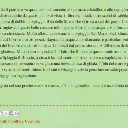
lia il pensiero va quasi automaticamente al suo mare cristallino e alle sue spl
itatore anche da questo punto di vista. Il litorale, infatti, offre scorci di sabb
 ombra di dubbio la Spiaggia Baia delle Sirene che si trova a sud del porto. C
rifugiavano queste belle creature mitologiche, è lambita da acque cristalline c
ciosa circostante. Molto affascinante è anche la Spiaggia San Marco Sud, situat
tratti liberi e altri attrezzati. Bagnata da acque color diamante, è particolarmen
del Pretore che si trova a circa 15 minuti dal centro storico. A differenza dell
bia ghiaiosa. Ma a renderla speciale è il fatto che il mare in questo tratto assum
la Spiaggia il Braccio, a circa 6 km dal centro di Trani, e che è completamente d
una sorta di insenatura dove giace una breve distesa di ghiaia. Il blu del mare è
via delle correnti. Infine, tra Trani e Bisceglie vale la pena fare un salto pre
 rigogliosa vegetazione.
iata nel suo prezioso centro storico, c’è uno splendido mare che accontenta dav
ualita'
,
Cultura
,
Curiosità