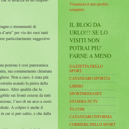
Visualizza il mio profilo
completo
IL BLOG DA
n bagno e monumenti di
URLO!!! SE LO
à d’arte” per via dei suoi tanti
ssere particolarmente suggestivo
VISITI NON
POTRAI PIU'
FARNE A MENO
 sua pozione è così panoramica
GAZZETTA DELLO
SPORT
Assunta, ma comunemente chiamata
gliese. Non a caso, è stata più
CATANZARO SPORT24
ostruita usando la pietra della
LIBERO
ianco. Altre qualità che la
SPORTMEDIASET
bile sui fronti esterni da tutti
STASERA IN TV
nicione, l’uso di un arco a sesto
edrale. A colpire è anche il
TG COM
in cui si può salire, e che dalla
CATANZARO INFORMA
CORRIERE DELLO SPORT