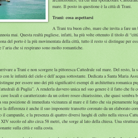
mare. Il posto in questione è la città di Trani.
Trani: cosa aspettarsi
A Trani tra buon cibo, mare che invita a fare u
annoia mai. Questa realtà pugliese, infatti, ha più volte ottenuto il titolo di “citt
 zona del porto è la più movimentata della città, tutto il resto si distingue per e
 e l’aria che si respirano sono molto romantiche.
rrivare a Trani e non scorgere la pittoresca Cattedrale sul mare. Del resto, la
o con le infinità del cielo e dell’acqua sottostante. Dedicata a Santa Maria 
istingue per essere uno dei più significativi esempi di architettura romanica pu
Cattedrali di Puglia”. A renderla davvero unica nel suo genere è il fatto che fu c
le cave locali e caratterizzato da un colore roseo chiarissimo, che quasi sembra b
sua posizione di immediata vicinanza al mare e il fatto che sia pienamente leggi
re la differenza è anche il suo imponente transetto coronato da un elaborato cor
o il campanile, e la presenza di quattro diversi luoghi di culto nella stessa Catt
l XIV secolo ed alto circa 58 metri, che sorge al lato della chiesa. Una struttura 
ante sulla città e sulla costa.