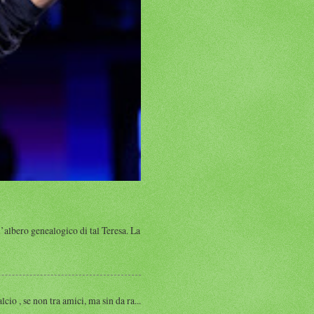
albero genealogico di tal Teresa. La
, se non tra amici, ma sin da ra...