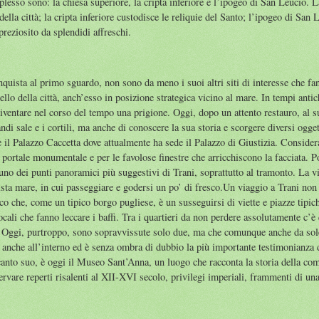
omplesso sono: la chiesa superiore, la cripta inferiore e l’ipogeo di San Leucio. 
ella città; la cripta inferiore custodisce le reliquie del Santo; l’ipogeo di San 
preziosito da splendidi affreschi.
onquista al primo sguardo, non sono da meno i suoi altri siti di interesse che 
ello della città, anch’esso in posizione strategica vicino al mare. In tempi anti
diventare nel corso del tempo una prigione. Oggi, dopo un attento restauro, al 
ndi sale e i cortili, ma anche di conoscere la sua storia e scorgere diversi ogg
 è il Palazzo Caccetta dove attualmente ha sede il Palazzo di Giustizia. Considera
suo portale monumentale e per le favolose finestre che arricchiscono la facciata.
uno dei punti panoramici più suggestivi di Trani, soprattutto al tramonto. La vi
sta mare, in cui passeggiare e godersi un po’ di fresco.Un viaggio a Trani non
co che, come un tipico borgo pugliese, è un susseguirsi di viette e piazze tipiche
ocali che fanno leccare i baffi. Tra i quartieri da non perdere assolutamente c’
 Oggi, purtroppo, sono sopravvissute solo due, ma che comunque anche da sole
 anche all’interno ed è senza ombra di dubbio la più importante testimonianza d
anto suo, è oggi il Museo Sant’Anna, un luogo che racconta la storia della comu
ervare reperti risalenti al XII-XVI secolo, privilegi imperiali, frammenti di un