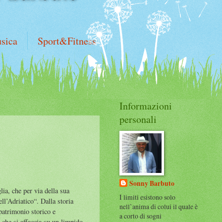
sica
Sport&Fitness
Informazioni
personali
Sonny Barbuto
lia, che per via della sua
I limiti esistono solo
ell’Adriatico“. Dalla storia
nell’anima di colui il quale è
patrimonio storico e
a corto di sogni
e che si affaccia su un limpido