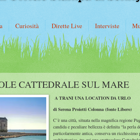
a
Curiosità
Dirette Live
Interviste
Mu
OLE CATTEDRALE SUL MARE
A TRANI UNA LOCATION DA URLO
di Serena Proietti Colonna (fonte Libero)
C’è una città, situata nella magnifica regione Pug
candida e peculiare bellezza è definita “la perla d
particolarmente antica, conserva un ricchissimo 
architettonico, tra cui una spettacolare Cattedral