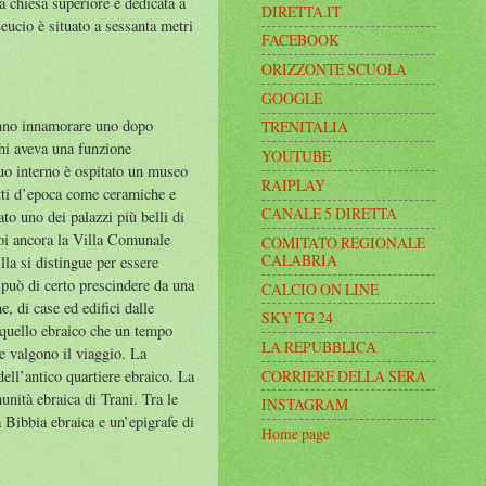
La chiesa superiore è dedicata a
DIRETTA.IT
Leucio è situato a sessanta metri
FACEBOOK
ORIZZONTE SCUOLA
GOOGLE
fanno innamorare uno dopo
TRENITALIA
chi aveva una funzione
YOUTUBE
suo interno è ospitato un museo
RAIPLAY
etti d’epoca come ceramiche e
CANALE 5 DIRETTA
to uno dei palazzi più belli di
 Poi ancora la Villa Comunale
COMITATO REGIONALE
CALABRIA
lla si distingue per essere
 può di certo prescindere da una
CALCIO ON LINE
, di case ed edifici dalle
SKY TG 24
è quello ebraico che un tempo
LA REPUBBLICA
 valgono il viaggio. La
CORRIERE DELLA SERA
ell’antico quartiere ebraico. La
nità ebraica di Trani. Tra le
INSTAGRAM
a Bibbia ebraica e un’epigrafe di
Home page