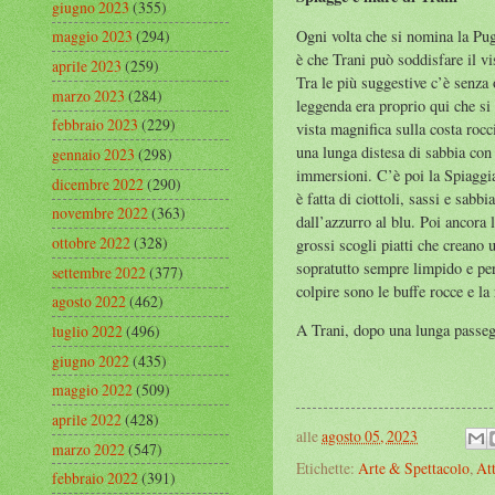
giugno 2023
(355)
Ogni volta che si nomina la Pug
maggio 2023
(294)
è che Trani può soddisfare il vis
aprile 2023
(259)
Tra le più suggestive c’è senza
marzo 2023
(284)
leggenda era proprio qui che si 
febbraio 2023
(229)
vista magnifica sulla costa roc
una lunga distesa di sabbia con 
gennaio 2023
(298)
immersioni. C’è poi la Spiaggia 
dicembre 2022
(290)
è fatta di ciottoli, sassi e sab
novembre 2022
(363)
dall’azzurro al blu. Poi ancora 
ottobre 2022
(328)
grossi scogli piatti che creano 
sopratutto sempre limpido e per 
settembre 2022
(377)
colpire sono le buffe rocce e la
agosto 2022
(462)
A Trani, dopo una lunga passegg
luglio 2022
(496)
giugno 2022
(435)
maggio 2022
(509)
aprile 2022
(428)
alle
agosto 05, 2023
marzo 2022
(547)
Etichette:
Arte & Spettacolo
,
Att
febbraio 2022
(391)