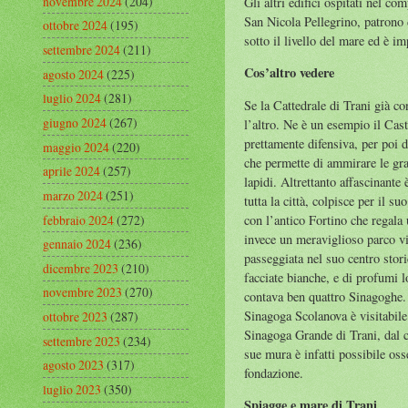
novembre 2024
(204)
Gli altri edifici ospitati nel c
San Nicola Pellegrino, patrono d
ottobre 2024
(195)
sotto il livello del mare ed è im
settembre 2024
(211)
Cos’altro vedere
agosto 2024
(225)
luglio 2024
(281)
Se la Cattedrale di Trani già c
giugno 2024
(267)
l’altro. Ne è un esempio il Cast
prettamente difensiva, per poi 
maggio 2024
(220)
che permette di ammirare le gra
aprile 2024
(257)
lapidi. Altrettanto affascinante
marzo 2024
(251)
tutta la città, colpisce per il 
febbraio 2024
(272)
con l’antico Fortino che regala 
invece un meraviglioso parco vi
gennaio 2024
(236)
passeggiata nel suo centro stori
dicembre 2023
(210)
facciate bianche, e di profumi l
novembre 2023
(270)
contava ben quattro Sinagoghe.
Sinagoga Scolanova è visitabile
ottobre 2023
(287)
Sinagoga Grande di Trani, dal c
settembre 2023
(234)
sue mura è infatti possibile oss
agosto 2023
(317)
fondazione.
luglio 2023
(350)
Spiagge e mare di Trani