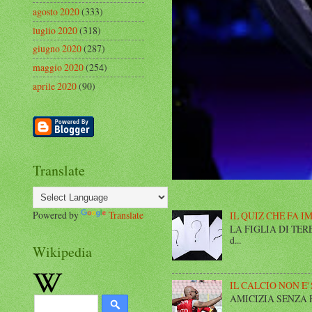
agosto 2020
(333)
luglio 2020
(318)
giugno 2020
(287)
maggio 2020
(254)
aprile 2020
(90)
Translate
Powered by
Translate
IL QUIZ CHE FA I
LA FIGLIA DI TERESA I
d...
Wikipedia
IL CALCIO NON E'
AMICIZIA SENZA FINE 