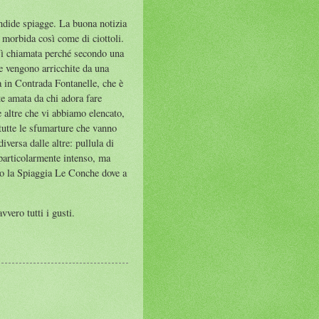
endide spiagge. La buona notizia
ia morbida così come di ciottoli.
osì chiamata perché secondo una
he vengono arricchite da una
a in Contrada Fontanelle, che è
te amata da chi adora fare
e altre che vi abbiamo elencato,
e tutte le sfumarture che vanno
iversa dalle altre: pullula di
 particolarmente intenso, ma
sso la Spiaggia Le Conche dove a
vero tutti i gusti.