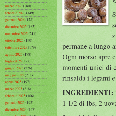
marzo 2026
(180)
S
febbraio 2026
(149)
gennaio 2026
(178)
s
dicembre 2025
(167)
z
novembre 2025
(211)
ottobre 2025
(190)
permane a lungo an
settembre 2025
(179)
agosto 2025
(178)
Ogni morso apre ca
luglio 2025
(197)
momenti unici di co
giugno 2025
(226)
maggio 2025
(218)
rinsalda i legami e
aprile 2025
(197)
marzo 2025
(218)
INGREDIENTI:
febbraio 2025
(166)
1 1/2 di lbs, 2 uov
gennaio 2025
(192)
dicembre 2024
(147)