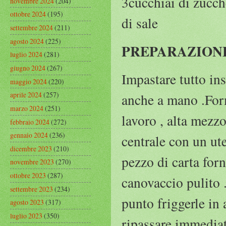
3cucchiai di zucch
novembre 2024
(204)
ottobre 2024
(195)
di sale
settembre 2024
(211)
agosto 2024
(225)
PREPARAZION
luglio 2024
(281)
giugno 2024
(267)
Impastare tutto ins
maggio 2024
(220)
aprile 2024
(257)
anche a mano .Form
marzo 2024
(251)
lavoro , alta mezzo
febbraio 2024
(272)
gennaio 2024
(236)
centrale con un ut
dicembre 2023
(210)
pezzo di carta forn
novembre 2023
(270)
ottobre 2023
(287)
canovaccio pulito .
settembre 2023
(234)
punto friggerle in 
agosto 2023
(317)
luglio 2023
(350)
ripassare immedia