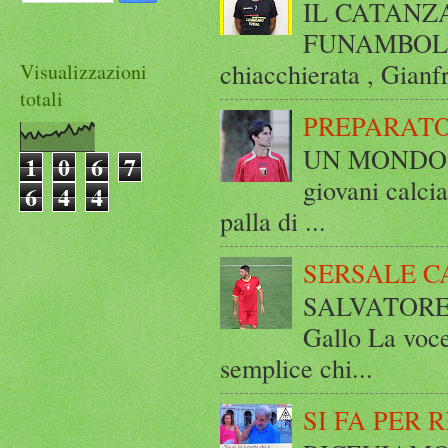
IL CATANZ
FUNAMBOLICO
chiacchierata , Gianf
Visualizzazioni
totali
PREPARATO
UN MONDO A 
1
0
6
7
giovani calci
6
4
4
palla di ...
SERSALE C
SALVATORE 
Gallo La voce
semplice chi...
SI FA PER 