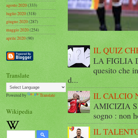
agosto 2020
(333)
luglio 2020
(318)
giugno 2020
(287)
maggio 2020
(254)
aprile 2020
(90)
IL QUIZ CH
LA FIGLIA DI
quesito che in
Translate
d...
IL CALCIO 
Powered by
Translate
AMICIZIA SE
Wikipedia
sogno : non ho
IL TALENT