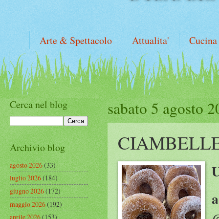
Arte & Spettacolo
Attualita'
Cucina
Cerca nel blog
sabato 5 agosto 2
CIAMBELLE
Archivio blog
agosto 2026
(33)
luglio 2026
(184)
giugno 2026
(172)
a
maggio 2026
(192)
@
aprile 2026
(153)