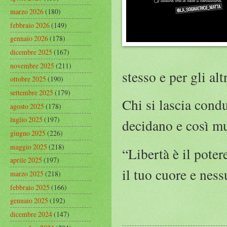
marzo 2026
(180)
febbraio 2026
(149)
gennaio 2026
(178)
dicembre 2025
(167)
novembre 2025
(211)
stesso e per gli alt
ottobre 2025
(190)
settembre 2025
(179)
Chi si lascia cond
agosto 2025
(178)
luglio 2025
(197)
decidano e così muo
giugno 2025
(226)
maggio 2025
(218)
“Libertà è il pote
aprile 2025
(197)
il tuo cuore e ness
marzo 2025
(218)
febbraio 2025
(166)
gennaio 2025
(192)
dicembre 2024
(147)