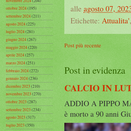
novembre 2024
(204)
alle
agosto 07, 202
ottobre 2024
(195)
settembre 2024
(211)
Etichette:
Attualita'
agosto 2024
(225)
luglio 2024
(281)
giugno 2024
(267)
Post più recente
maggio 2024
(220)
aprile 2024
(257)
marzo 2024
(251)
Post in evidenza
febbraio 2024
(272)
gennaio 2024
(236)
CALCIO IN LU
dicembre 2023
(210)
novembre 2023
(270)
ADDIO A PIPPO MARC
ottobre 2023
(287)
settembre 2023
(234)
è morto a 90 anni Gius
agosto 2023
(317)
luglio 2023
(350)