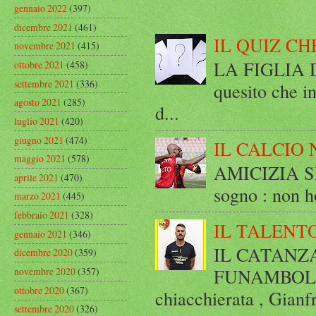
gennaio 2022
(397)
dicembre 2021
(461)
IL QUIZ CH
novembre 2021
(415)
LA FIGLIA DI
ottobre 2021
(458)
settembre 2021
(336)
quesito che in
agosto 2021
(285)
d...
luglio 2021
(420)
giugno 2021
(474)
IL CALCIO 
maggio 2021
(578)
AMICIZIA SE
aprile 2021
(470)
sogno : non ho
marzo 2021
(445)
febbraio 2021
(328)
IL TALENT
gennaio 2021
(346)
IL CATANZ
dicembre 2020
(359)
FUNAMBOLICO
novembre 2020
(357)
ottobre 2020
(367)
chiacchierata , Gianf
settembre 2020
(326)