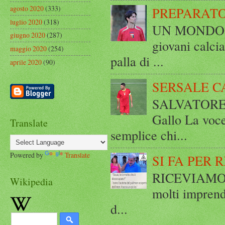
agosto 2020
(333)
PREPARATO
luglio 2020
(318)
UN MONDO A 
giugno 2020
(287)
giovani calci
maggio 2020
(254)
palla di ...
aprile 2020
(90)
SERSALE C
SALVATORE 
Gallo La voce
Translate
semplice chi...
Powered by
Translate
SI FA PER 
RICEVIAMO E
Wikipedia
molti imprend
d...