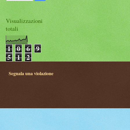
Visualizzazioni
totali
1
0
6
9
5
1
2
Segnala una violazione