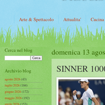
Arte & Spettacolo
Attualita'
Cucina
Cerca nel blog
domenica 13 agos
SINNER 1000
Archivio blog
agosto 2026
(43)
luglio 2026
(184)
giugno 2026
(172)
maggio 2026
(192)
aprile 2026
(153)