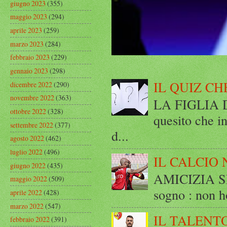
giugno 2023
(355)
maggio 2023
(294)
aprile 2023
(259)
marzo 2023
(284)
febbraio 2023
(229)
gennaio 2023
(298)
IL QUIZ CH
dicembre 2022
(290)
novembre 2022
(363)
LA FIGLIA DI
ottobre 2022
(328)
quesito che in
settembre 2022
(377)
d...
agosto 2022
(462)
luglio 2022
(496)
IL CALCIO 
giugno 2022
(435)
AMICIZIA SE
maggio 2022
(509)
sogno : non ho
aprile 2022
(428)
marzo 2022
(547)
IL TALENT
febbraio 2022
(391)