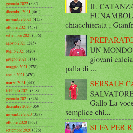
gennaio 2022
(397)
IL CATANZ
dicembre 2021
(461)
FUNAMBOLICO
novembre 2021
(415)
chiacchierata , Gianf
ottobre 2021
(458)
settembre 2021
(336)
PREPARATO
agosto 2021
(285)
UN MONDO A 
luglio 2021
(420)
giovani calci
giugno 2021
(474)
palla di ...
maggio 2021
(578)
aprile 2021
(470)
SERSALE C
marzo 2021
(445)
febbraio 2021
(328)
SALVATORE 
gennaio 2021
(346)
Gallo La voce
dicembre 2020
(359)
semplice chi...
novembre 2020
(357)
ottobre 2020
(367)
SI FA PER 
settembre 2020
(326)