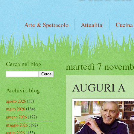
Arte & Spettacolo
Attualita'
Cucina
Cerca nel blog
martedì 7 novemb
AUGURI A
Archivio blog
agosto 2026
(33)
luglio 2026
(184)
giugno 2026
(172)
maggio 2026
(192)
aprile 2026
(153)