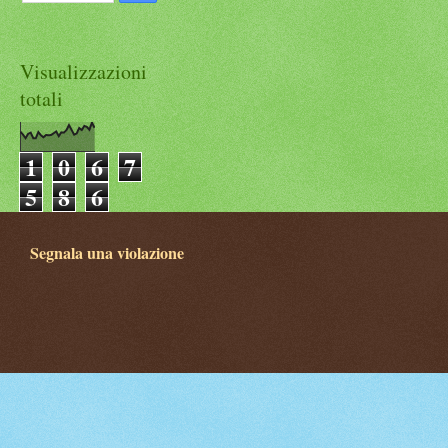
Visualizzazioni
totali
1
0
6
7
5
8
6
Segnala una violazione