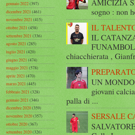
AMICIZIA SE
gennaio 2022
(397)
sogno : non ho
dicembre 2021
(461)
novembre 2021
(415)
IL TALENT
ottobre 2021
(458)
IL CATANZ
settembre 2021
(336)
agosto 2021
(285)
FUNAMBOLICO
luglio 2021
(420)
chiacchierata , Gianf
giugno 2021
(474)
maggio 2021
(578)
PREPARATO
aprile 2021
(470)
UN MONDO A 
marzo 2021
(445)
giovani calci
febbraio 2021
(328)
palla di ...
gennaio 2021
(346)
dicembre 2020
(359)
SERSALE C
novembre 2020
(357)
SALVATORE 
ottobre 2020
(367)
settembre 2020
(326)