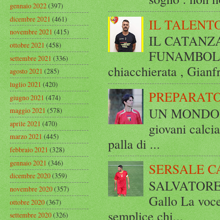
gennaio 2022
(397)
dicembre 2021
(461)
IL TALENT
novembre 2021
(415)
IL CATANZ
ottobre 2021
(458)
FUNAMBOLICO
settembre 2021
(336)
chiacchierata , Gianf
agosto 2021
(285)
luglio 2021
(420)
PREPARATO
giugno 2021
(474)
UN MONDO A 
maggio 2021
(578)
aprile 2021
(470)
giovani calci
marzo 2021
(445)
palla di ...
febbraio 2021
(328)
gennaio 2021
(346)
SERSALE C
dicembre 2020
(359)
SALVATORE 
novembre 2020
(357)
Gallo La voce
ottobre 2020
(367)
semplice chi...
settembre 2020
(326)