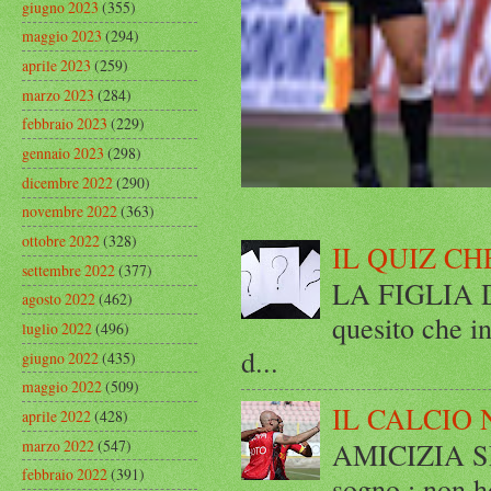
giugno 2023
(355)
maggio 2023
(294)
aprile 2023
(259)
marzo 2023
(284)
febbraio 2023
(229)
gennaio 2023
(298)
dicembre 2022
(290)
novembre 2022
(363)
ottobre 2022
(328)
IL QUIZ CH
settembre 2022
(377)
LA FIGLIA DI
agosto 2022
(462)
quesito che in
luglio 2022
(496)
d...
giugno 2022
(435)
maggio 2022
(509)
IL CALCIO 
aprile 2022
(428)
marzo 2022
(547)
AMICIZIA SE
febbraio 2022
(391)
sogno : non ho