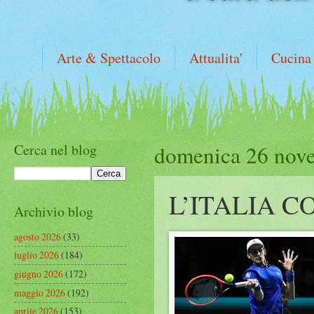
Arte & Spettacolo
Attualita'
Cucina
Cerca nel blog
domenica 26 nov
L’ITALIA C
Archivio blog
agosto 2026
(33)
luglio 2026
(184)
giugno 2026
(172)
maggio 2026
(192)
aprile 2026
(153)