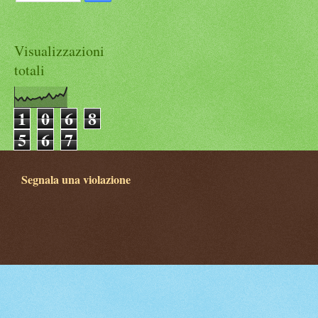
Visualizzazioni
totali
1
0
6
8
5
6
7
Segnala una violazione