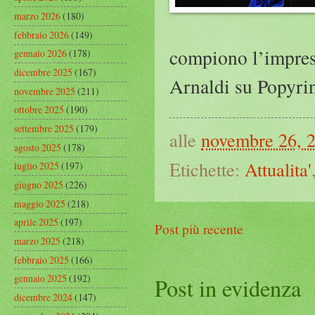
marzo 2026
(180)
febbraio 2026
(149)
compiono l’impresa 
gennaio 2026
(178)
dicembre 2025
(167)
Arnaldi su Popyri
novembre 2025
(211)
ottobre 2025
(190)
settembre 2025
(179)
alle
novembre 26, 
agosto 2025
(178)
Etichette:
Attualita'
luglio 2025
(197)
giugno 2025
(226)
maggio 2025
(218)
aprile 2025
(197)
Post più recente
marzo 2025
(218)
febbraio 2025
(166)
gennaio 2025
(192)
Post in evidenza
dicembre 2024
(147)