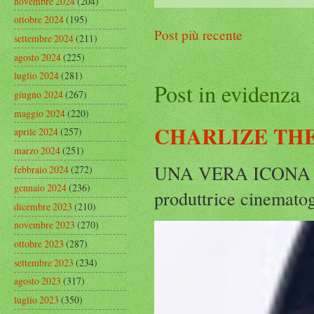
novembre 2024
(204)
ottobre 2024
(195)
Post più recente
settembre 2024
(211)
agosto 2024
(225)
luglio 2024
(281)
Post in evidenza
giugno 2024
(267)
maggio 2024
(220)
CHARLIZE THE
aprile 2024
(257)
marzo 2024
(251)
UNA VERA ICONA IN
febbraio 2024
(272)
gennaio 2024
(236)
produttrice cinematog
dicembre 2023
(210)
novembre 2023
(270)
ottobre 2023
(287)
settembre 2023
(234)
agosto 2023
(317)
luglio 2023
(350)