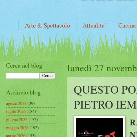
Arte & Spettacolo
Attualita'
Cucina
Cerca nel blog
lunedì 27 novemb
QUESTO PO
Archivio blog
PIETRO IE
agosto 2026
(39)
luglio 2026
(184)
R
giugno 2026
(172)
maggio 2026
(192)
N
aprile 2026
(153)