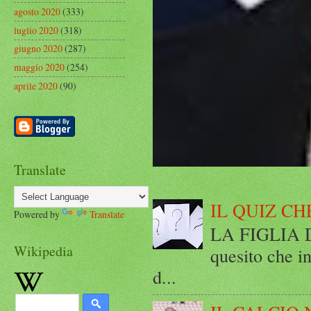
agosto 2020
(333)
luglio 2020
(318)
giugno 2020
(287)
maggio 2020
(254)
aprile 2020
(90)
Translate
IL QUIZ CH
Powered by
Translate
LA FIGLIA DI
Wikipedia
quesito che in
d...