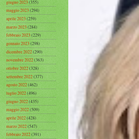
giugno 2023
(355)
maggio 2023
(294)
aprile 2023
(259)
marzo 2023
(284)
febbraio 2023
(229)
gennaio 2023
(298)
dicembre 2022
(290)
novembre 2022
(363)
ottobre 2022
(328)
settembre 2022
(377)
agosto 2022
(462)
luglio 2022
(496)
giugno 2022
(435)
maggio 2022
(509)
aprile 2022
(428)
marzo 2022
(547)
febbraio 2022
(391)