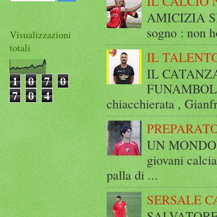
IL CALCIO 
AMICIZIA SE
sogno : non ho
Visualizzazioni
totali
IL TALENT
IL CATANZ
1
0
7
0
FUNAMBOLICO
7
0
4
chiacchierata , Gianf
PREPARATO
UN MONDO A 
giovani calci
palla di ...
SERSALE C
SALVATORE 