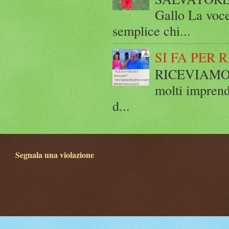
Gallo La voce
semplice chi...
SI FA PER 
RICEVIAMO E
molti imprend
d...
Segnala una violazione