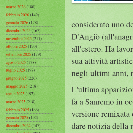
marzo 2026
(180)
febbraio 2026
(149)
considerato uno de
gennaio 2026
(178)
dicembre 2025
(167)
D'Angiò (all'anagr
novembre 2025
(211)
all'estero. Ha lav
ottobre 2025
(190)
settembre 2025
(179)
sua attività artist
agosto 2025
(178)
luglio 2025
(197)
negli ultimi anni,
giugno 2025
(226)
maggio 2025
(218)
L'ultima apparizio
aprile 2025
(197)
fa a Sanremo in occ
marzo 2025
(218)
febbraio 2025
(166)
versione remixata 
gennaio 2025
(192)
dare notizia della 
dicembre 2024
(147)