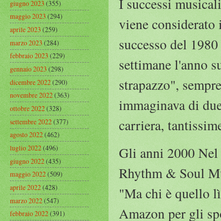
I successi musicali
giugno 2023
(355)
maggio 2023
(294)
viene considerato 
aprile 2023
(259)
successo del 1980 
marzo 2023
(284)
febbraio 2023
(229)
settimane l'anno s
gennaio 2023
(298)
strapazzo", sempre 
dicembre 2022
(290)
novembre 2022
(363)
immaginava di duet
ottobre 2022
(328)
carriera, tantissim
settembre 2022
(377)
agosto 2022
(462)
luglio 2022
(496)
Gli anni 2000 Nel 2
giugno 2022
(435)
Rhythm & Soul Mus
maggio 2022
(509)
aprile 2022
(428)
"Ma chi è quello l
marzo 2022
(547)
Amazon per gli spo
febbraio 2022
(391)