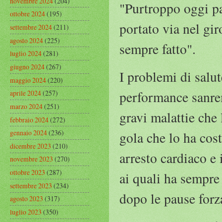
novembre 2024
(204)
"Purtroppo oggi pa
ottobre 2024
(195)
portato via nel gir
settembre 2024
(211)
agosto 2024
(225)
sempre fatto".
luglio 2024
(281)
giugno 2024
(267)
I problemi di salut
maggio 2024
(220)
performance sanrem
aprile 2024
(257)
marzo 2024
(251)
gravi malattie che 
febbraio 2024
(272)
gennaio 2024
(236)
gola che lo ha cost
dicembre 2023
(210)
arresto cardiaco e
novembre 2023
(270)
ottobre 2023
(287)
ai quali ha sempre 
settembre 2023
(234)
dopo le pause forz
agosto 2023
(317)
luglio 2023
(350)