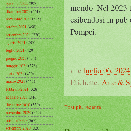
gennaio 2022
(397)
mondo. Nel 2023 to
dicembre 2021
(461)
esibendosi in pub 
novembre 2021
(415)
ottobre 2021
(458)
Pompei.
settembre 2021
(336)
agosto 2021
(285)
luglio 2021
(420)
giugno 2021
(474)
maggio 2021
(578)
alle
luglio 06, 2024
aprile 2021
(470)
Etichette:
Arte & S
marzo 2021
(445)
febbraio 2021
(328)
gennaio 2021
(346)
dicembre 2020
(359)
Post più recente
novembre 2020
(357)
ottobre 2020
(367)
settembre 2020
(326)