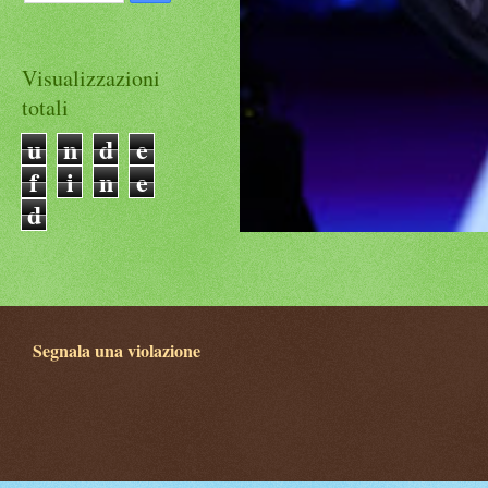
Visualizzazioni
totali
u
n
d
e
f
i
n
e
d
Segnala una violazione