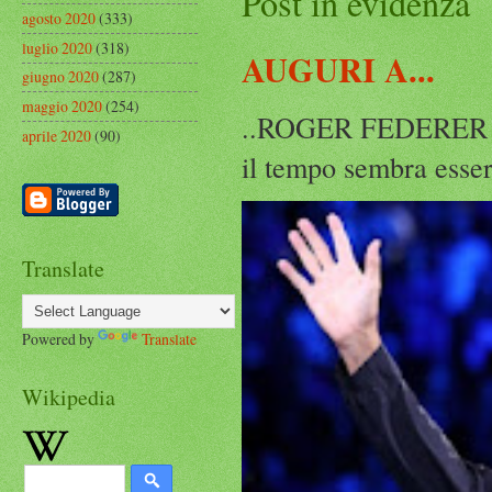
Post in evidenza
agosto 2020
(333)
luglio 2020
(318)
AUGURI A...
giugno 2020
(287)
maggio 2020
(254)
..ROGER FEDERER Rog
aprile 2020
(90)
il tempo sembra esser
Translate
Powered by
Translate
Wikipedia