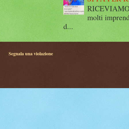
RICEVIAMO E
molti imprend
d...
Segnala una violazione