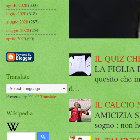
agosto 2020
(333)
luglio 2020
(318)
giugno 2020
(287)
maggio 2020
(254)
aprile 2020
(90)
IL QUIZ CH
LA FIGLIA DI
Translate
quesito che in
d...
Powered by
Translate
IL CALCIO 
Wikipedia
AMICIZIA SE
sogno : non ho