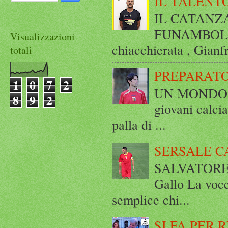
IL TALENT
IL CATANZ
FUNAMBOLICO
Visualizzazioni
chiacchierata , Gianf
totali
PREPARATO
1
0
7
2
UN MONDO A 
8
9
2
giovani calci
palla di ...
SERSALE C
SALVATORE 
Gallo La voce
semplice chi...
SI FA PER 