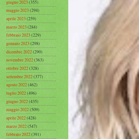
giugno 2023
(355)
maggio 2023
(294)
aprile 2023
(259)
marzo 2023
(284)
febbraio 2023
(229)
gennaio 2023
(298)
dicembre 2022
(290)
novembre 2022
(363)
ottobre 2022
(328)
settembre 2022
(377)
agosto 2022
(462)
luglio 2022
(496)
giugno 2022
(435)
maggio 2022
(509)
aprile 2022
(428)
marzo 2022
(547)
febbraio 2022
(391)