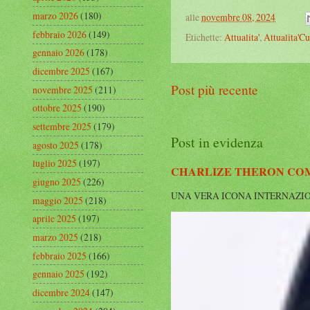
marzo 2026
(180)
alle
novembre 08, 2024
febbraio 2026
(149)
Etichette:
Attualita'
,
Attualita'Cu
gennaio 2026
(178)
dicembre 2025
(167)
Post più recente
novembre 2025
(211)
ottobre 2025
(190)
settembre 2025
(179)
Post in evidenza
agosto 2025
(178)
luglio 2025
(197)
CHARLIZE THERON COMP
giugno 2025
(226)
UNA VERA ICONA INTERNAZIONALE Cha
maggio 2025
(218)
aprile 2025
(197)
marzo 2025
(218)
febbraio 2025
(166)
gennaio 2025
(192)
dicembre 2024
(147)