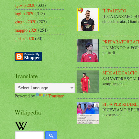
agosto 2020
(333)
IL TALENTO
luglio 2020
(318)
IL CATANZARO FUT
chiacchierata , Gianfr
giugno 2020
(287)
maggio 2020
(254)
aprile 2020
(90)
PREPARATORE AT
UN MONDO A FORMA DI
palla di ...
SERSALE CALCIO
Translate
SALVATORE SCALISE,
semplice chi...
Powered by
Translate
SI FA PER RIDERE 
RICEVIAMO E PUBBLIC
Wikipedia
lavorano d...