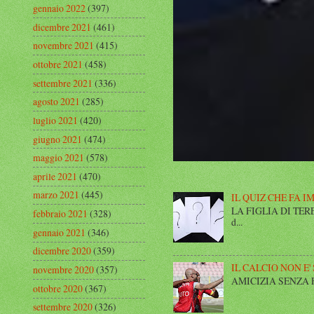
gennaio 2022
(397)
dicembre 2021
(461)
novembre 2021
(415)
ottobre 2021
(458)
settembre 2021
(336)
agosto 2021
(285)
luglio 2021
(420)
giugno 2021
(474)
maggio 2021
(578)
aprile 2021
(470)
marzo 2021
(445)
IL QUIZ CHE FA I
LA FIGLIA DI TERESA I
febbraio 2021
(328)
d...
gennaio 2021
(346)
dicembre 2020
(359)
IL CALCIO NON E'
novembre 2020
(357)
AMICIZIA SENZA FINE 
ottobre 2020
(367)
settembre 2020
(326)