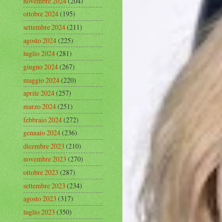
novembre 2024
(204)
ottobre 2024
(195)
settembre 2024
(211)
agosto 2024
(225)
luglio 2024
(281)
giugno 2024
(267)
maggio 2024
(220)
aprile 2024
(257)
marzo 2024
(251)
febbraio 2024
(272)
gennaio 2024
(236)
dicembre 2023
(210)
novembre 2023
(270)
ottobre 2023
(287)
settembre 2023
(234)
agosto 2023
(317)
luglio 2023
(350)