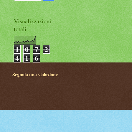
Visualizzazioni
totali
1
0
7
2
4
1
6
Segnala una violazione