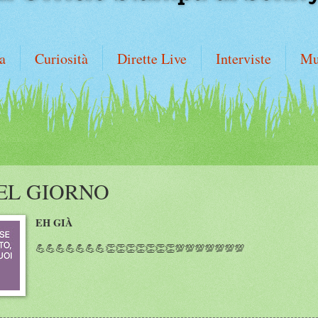
a
Curiosità
Dirette Live
Interviste
Mu
EL GIORNO
EH GIÀ
💪💪💪💪💪💪💪👏👏👏👏👏👏👏💯💯💯💯💯💯💯