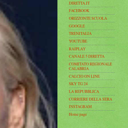
DIRETTA.IT
FACEBOOK
ORIZZONTE SCUOLA
GOOGLE
TRENITALIA
YOUTUBE
RAIPLAY
CANALE 5 DIRETTA
COMITATO REGIONALE
CALABRIA
CALCIO ON LINE
SKY TG 24
LA REPUBBLICA
CORRIERE DELLA SERA
INSTAGRAM
Home page