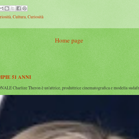
riosità
,
Cultura
,
Curiosità
Home page
IE 51 ANNI
rlize Theron è un'attrice, produttrice cinematografica e modella sudafrican