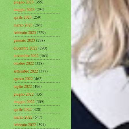
giugno 2023
(355)
maggio 2023
(294)
aprile 2023
(259)
marzo 2023
(284)
febbraio 2023
(229)
gennaio 2023
(298)
dicembre 2022
(290)
novembre 2022
(363)
ottobre 2022
(328)
settembre 2022
(377)
agosto 2022
(462)
luglio 2022
(496)
giugno 2022
(435)
maggio 2022
(509)
aprile 2022
(428)
marzo 2022
(547)
febbraio 2022
(391)