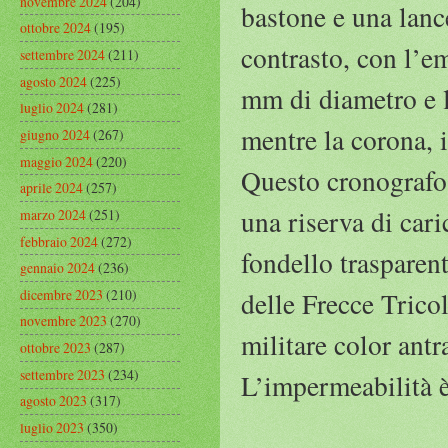
novembre 2024
(204)
bastone e una lance
ottobre 2024
(195)
contrasto, con l’e
settembre 2024
(211)
agosto 2024
(225)
mm di diametro e la
luglio 2024
(281)
mentre la corona, i
giugno 2024
(267)
maggio 2024
(220)
Questo cronografo 
aprile 2024
(257)
una riserva di cari
marzo 2024
(251)
febbraio 2024
(272)
fondello trasparent
gennaio 2024
(236)
dicembre 2023
(210)
delle Frecce Tricol
novembre 2023
(270)
militare color antr
ottobre 2023
(287)
settembre 2023
(234)
L’impermeabilità è
agosto 2023
(317)
luglio 2023
(350)