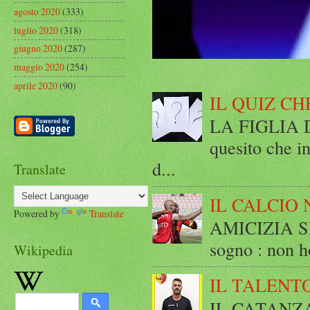
agosto 2020
(333)
luglio 2020
(318)
giugno 2020
(287)
maggio 2020
(254)
aprile 2020
(90)
IL QUIZ CH
LA FIGLIA DI
quesito che in
d...
Translate
IL CALCIO 
Powered by
Translate
AMICIZIA SE
sogno : non ho
Wikipedia
IL TALENT
IL CATANZ