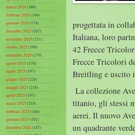
marzo 2026
(180)
febbraio 2026
(149)
progettata in coll
gennaio 2026
(178)
dicembre 2025
(167)
Italiana, loro par
novembre 2025
(211)
42 Frecce Tricolor
ottobre 2025
(190)
settembre 2025
(179)
Frecce Tricolori d
agosto 2025
(178)
luglio 2025
(197)
Breitling e uscito
giugno 2025
(226)
maggio 2025
(218)
La collezione Aven
aprile 2025
(197)
titanio, gli stessi 
marzo 2025
(218)
febbraio 2025
(166)
aerei. Il nuovo A
gennaio 2025
(192)
un quadrante verde
dicembre 2024
(147)