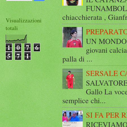
FUNAMBOLICO
chiacchierata , Gianf
Visualizzazioni
totali
PREPARATO
UN MONDO A 
1
0
7
6
giovani calci
5
7
1
palla di ...
SERSALE C
SALVATORE 
Gallo La voce
semplice chi...
SI FA PER 
RICEVIAMO E