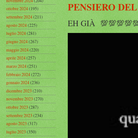
novembre 2024
(204)
PENSIERO DEL
ottobre 2024
(195)
settembre 2024
(211)
EH GIÀ 💯💯💯💯
agosto 2024
(225)
luglio 2024
(281)
giugno 2024
(267)
maggio 2024
(220)
aprile 2024
(257)
marzo 2024
(251)
febbraio 2024
(272)
gennaio 2024
(236)
dicembre 2023
(210)
novembre 2023
(270)
ottobre 2023
(287)
settembre 2023
(234)
agosto 2023
(317)
luglio 2023
(350)