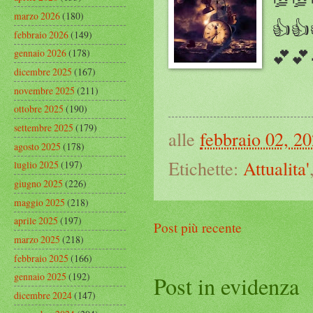
marzo 2026
(180)
👍👍
febbraio 2026
(149)
💕💕
gennaio 2026
(178)
dicembre 2025
(167)
novembre 2025
(211)
ottobre 2025
(190)
settembre 2025
(179)
alle
febbraio 02, 2
agosto 2025
(178)
Etichette:
Attualita'
luglio 2025
(197)
giugno 2025
(226)
maggio 2025
(218)
aprile 2025
(197)
Post più recente
marzo 2025
(218)
febbraio 2025
(166)
gennaio 2025
(192)
Post in evidenza
dicembre 2024
(147)