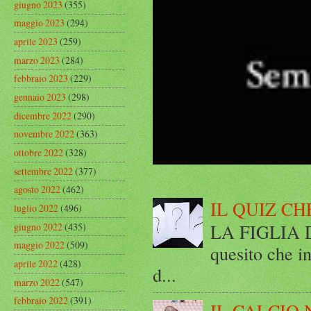
giugno 2023
(355)
maggio 2023
(294)
aprile 2023
(259)
marzo 2023
(284)
febbraio 2023
(229)
gennaio 2023
(298)
dicembre 2022
(290)
novembre 2022
(363)
ottobre 2022
(328)
settembre 2022
(377)
agosto 2022
(462)
IL QUIZ CH
luglio 2022
(496)
LA FIGLIA DI
giugno 2022
(435)
maggio 2022
(509)
quesito che in
aprile 2022
(428)
d...
marzo 2022
(547)
febbraio 2022
(391)
IL CALCIO 