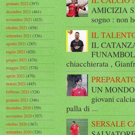
gennaio 2022
(397)
AMICIZIA SE
dicembre 2021
(461)
sogno : non ho
novembre 2021
(415)
ottobre 2021
(458)
IL TALENT
settembre 2021
(336)
IL CATANZ
agosto 2021
(285)
luglio 2021
(420)
FUNAMBOLICO
giugno 2021
(474)
chiacchierata , Gianf
maggio 2021
(578)
aprile 2021
(470)
PREPARATO
marzo 2021
(445)
UN MONDO A 
febbraio 2021
(328)
giovani calci
gennaio 2021
(346)
palla di ...
dicembre 2020
(359)
novembre 2020
(357)
SERSALE C
ottobre 2020
(367)
SALVATORE 
settembre 2020
(326)