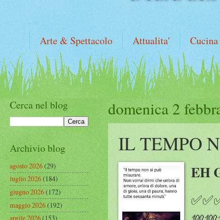
Arte & Spettacolo
Attualita'
Cucina
Cerca nel blog
domenica 2 febbr
IL TEMPO 
Archivio blog
agosto 2026
(29)
EH 
luglio 2026
(184)
giugno 2026
(172)
✅✅✅
maggio 2026
(192)
💯💯
aprile 2026
(153)