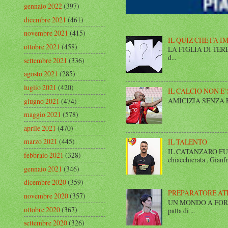
gennaio 2022
(397)
dicembre 2021
(461)
novembre 2021
(415)
IL QUIZ CHE FA I
ottobre 2021
(458)
LA FIGLIA DI TERESA I
d...
settembre 2021
(336)
agosto 2021
(285)
luglio 2021
(420)
IL CALCIO NON E'
AMICIZIA SENZA FINE 
giugno 2021
(474)
maggio 2021
(578)
aprile 2021
(470)
marzo 2021
(445)
IL TALENTO
IL CATANZARO FUT
febbraio 2021
(328)
chiacchierata , Gianfr
gennaio 2021
(346)
dicembre 2020
(359)
PREPARATORE AT
novembre 2020
(357)
UN MONDO A FORMA DI
ottobre 2020
(367)
palla di ...
settembre 2020
(326)