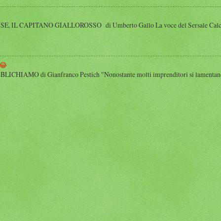
 IL CAPITANO GIALLOROSSO di Umberto Gallo La voce del Sersale Calcio, il
😂
HIAMO di Gianfranco Pestich "Nonostante molti imprenditori si lamentano 