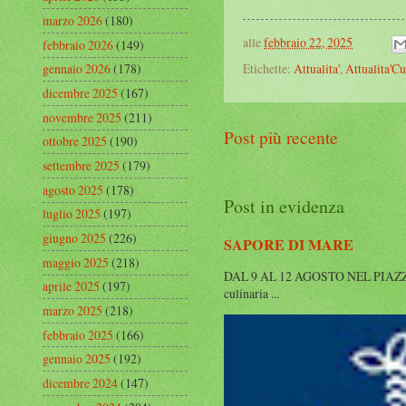
marzo 2026
(180)
alle
febbraio 22, 2025
febbraio 2026
(149)
Etichette:
Attualita'
,
Attualita'Cu
gennaio 2026
(178)
dicembre 2025
(167)
novembre 2025
(211)
Post più recente
ottobre 2025
(190)
settembre 2025
(179)
agosto 2025
(178)
Post in evidenza
luglio 2025
(197)
giugno 2025
(226)
SAPORE DI MARE
maggio 2025
(218)
DAL 9 AL 12 AGOSTO NEL PIAZZALE 
aprile 2025
(197)
culinaria ...
marzo 2025
(218)
febbraio 2025
(166)
gennaio 2025
(192)
dicembre 2024
(147)