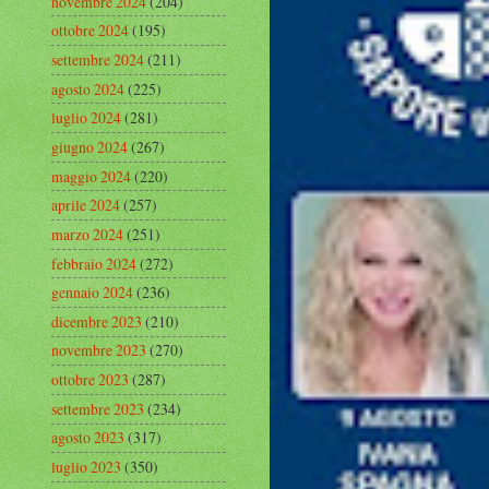
novembre 2024
(204)
ottobre 2024
(195)
settembre 2024
(211)
agosto 2024
(225)
luglio 2024
(281)
giugno 2024
(267)
maggio 2024
(220)
aprile 2024
(257)
marzo 2024
(251)
febbraio 2024
(272)
gennaio 2024
(236)
dicembre 2023
(210)
novembre 2023
(270)
ottobre 2023
(287)
settembre 2023
(234)
agosto 2023
(317)
luglio 2023
(350)