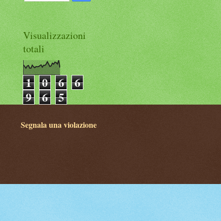
Visualizzazioni
totali
1
0
6
6
9
6
5
Segnala una violazione