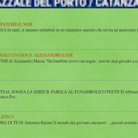
MPAZZIRE IL WEB
n tanti, si saranno imbattuti in un simpatico quesito che invita ad analizzare l’
 SOLO UN GIOCO. ALESSANDRO E JOE
di Alessandro Mazza "Da bambino avevo un sogno : non ho mai giocato a calcio 
SAL SOGNA LA SERIE B. PAROLA AL FUNAMBOLICO PESTICH Abbiamo inco
anco Pes...
LETICO
 TE Di Antomio Raione Il mondo dei giovani calciatori , piccoli uomini e