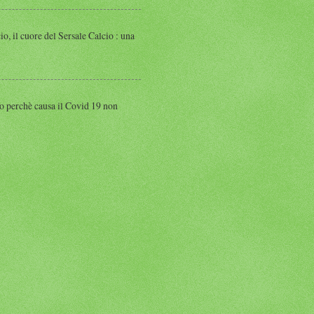
 cuore del Sersale Calcio : una
perchè causa il Covid 19 non