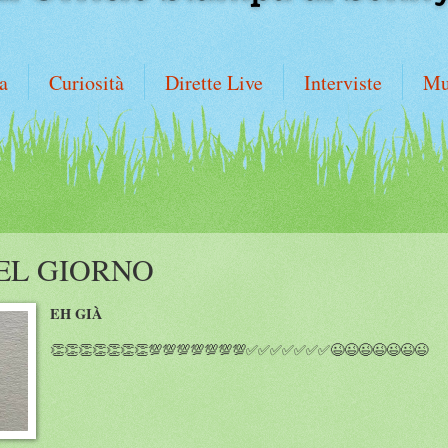
a
Curiosità
Dirette Live
Interviste
Mu
EL GIORNO
EH GIÀ
👏👏👏👏👏👏👏💯💯💯💯💯💯💯✅✅✅✅✅✅✅😉😉😉😉😉😉😉