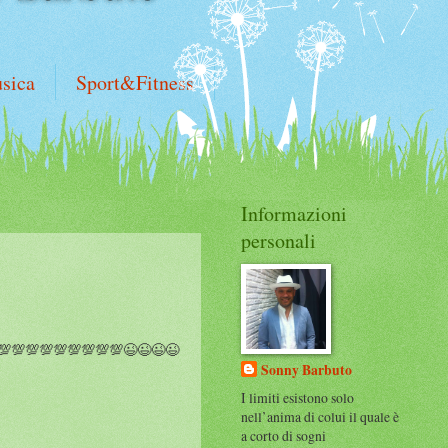
sica
Sport&Fitness
Informazioni
personali
💯💯💯💯💯💯💯💯😉😉😉😉
Sonny Barbuto
I limiti esistono solo
nell’anima di colui il quale è
a corto di sogni