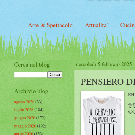
Arte & Spettacolo
Attualita'
Cucin
Cerca nel blog
mercoledì 5 febbraio 2025
PENSIERO D
Archivio blog
EH
agosto 2026
(33)
👌
luglio 2026
(184)
😉
giugno 2026
(172)
maggio 2026
(192)
aprile 2026
(153)