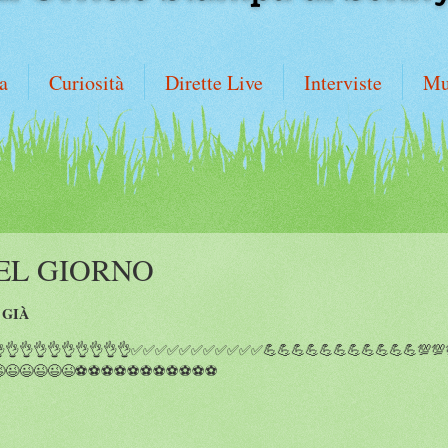
a
Curiosità
Dirette Live
Interviste
Mu
EL GIORNO
 GIÀ
👌👌👌👌👌👌👌👌👌👌✅✅✅✅✅✅✅✅✅✅✅💪💪💪💪💪💪💪💪💪💪💪💯💯💯
😉😉😉😉😉⚽️⚽️⚽️⚽️⚽️⚽️⚽️⚽️⚽️⚽️⚽️