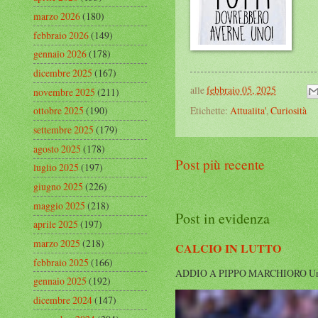
marzo 2026
(180)
febbraio 2026
(149)
gennaio 2026
(178)
dicembre 2025
(167)
alle
febbraio 05, 2025
novembre 2025
(211)
Etichette:
Attualita'
,
Curiosità
ottobre 2025
(190)
settembre 2025
(179)
agosto 2025
(178)
Post più recente
luglio 2025
(197)
giugno 2025
(226)
maggio 2025
(218)
Post in evidenza
aprile 2025
(197)
marzo 2025
(218)
CALCIO IN LUTTO
febbraio 2025
(166)
ADDIO A PIPPO MARCHIORO Un’altra g
gennaio 2025
(192)
dicembre 2024
(147)