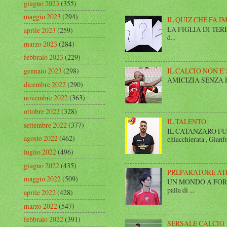
giugno 2023
(355)
maggio 2023
(294)
IL QUIZ CHE FA I
LA FIGLIA DI TERESA I
aprile 2023
(259)
d...
marzo 2023
(284)
febbraio 2023
(229)
IL CALCIO NON E'
gennaio 2023
(298)
AMICIZIA SENZA FINE 
dicembre 2022
(290)
novembre 2022
(363)
ottobre 2022
(328)
IL TALENTO
settembre 2022
(377)
IL CATANZARO FUT
agosto 2022
(462)
chiacchierata , Gianfr
luglio 2022
(496)
giugno 2022
(435)
PREPARATORE AT
maggio 2022
(509)
UN MONDO A FORMA DI
palla di ...
aprile 2022
(428)
marzo 2022
(547)
febbraio 2022
(391)
SERSALE CALCIO