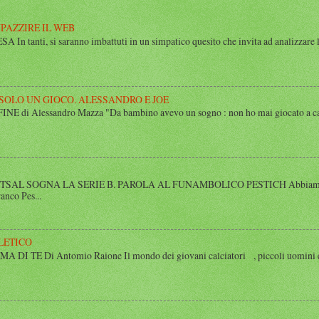
MPAZZIRE IL WEB
n tanti, si saranno imbattuti in un simpatico quesito che invita ad analizzare l’
 SOLO UN GIOCO. ALESSANDRO E JOE
di Alessandro Mazza "Da bambino avevo un sogno : non ho mai giocato a calcio 
SAL SOGNA LA SERIE B. PAROLA AL FUNAMBOLICO PESTICH Abbiamo inco
anco Pes...
LETICO
 TE Di Antomio Raione Il mondo dei giovani calciatori , piccoli uomini e