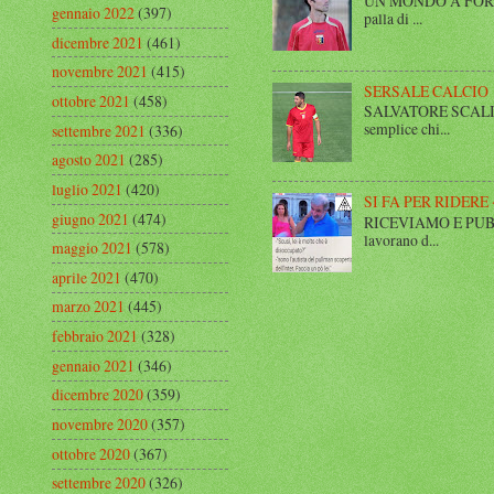
UN MONDO A FORMA DI
gennaio 2022
(397)
palla di ...
dicembre 2021
(461)
novembre 2021
(415)
SERSALE CALCIO
ottobre 2021
(458)
SALVATORE SCALISE,
semplice chi...
settembre 2021
(336)
agosto 2021
(285)
luglio 2021
(420)
SI FA PER RIDERE 
giugno 2021
(474)
RICEVIAMO E PUBBLIC
lavorano d...
maggio 2021
(578)
aprile 2021
(470)
marzo 2021
(445)
febbraio 2021
(328)
gennaio 2021
(346)
dicembre 2020
(359)
novembre 2020
(357)
ottobre 2020
(367)
settembre 2020
(326)