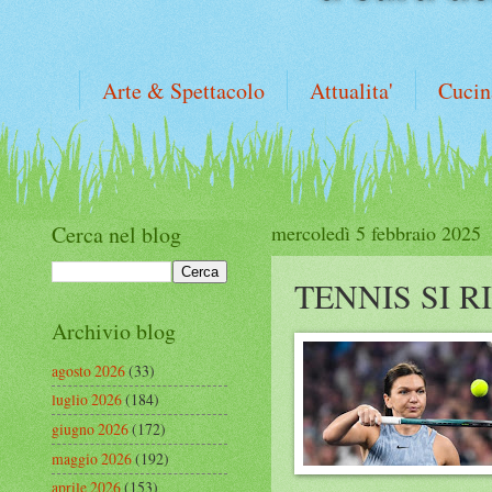
Arte & Spettacolo
Attualita'
Cucin
Cerca nel blog
mercoledì 5 febbraio 2025
TENNIS SI R
Archivio blog
agosto 2026
(33)
luglio 2026
(184)
giugno 2026
(172)
maggio 2026
(192)
aprile 2026
(153)