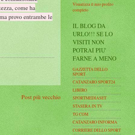
Visualizza il mio profilo
stezza, come ha
completo
, ma provo entrambe le
IL BLOG DA
URLO!!! SE LO
VISITI NON
POTRAI PIU'
FARNE A MENO
GAZZETTA DELLO
SPORT
CATANZARO SPORT24
LIBERO
Post più vecchio
SPORTMEDIASET
STASERA IN TV
TG COM
CATANZARO INFORMA
CORRIERE DELLO SPORT