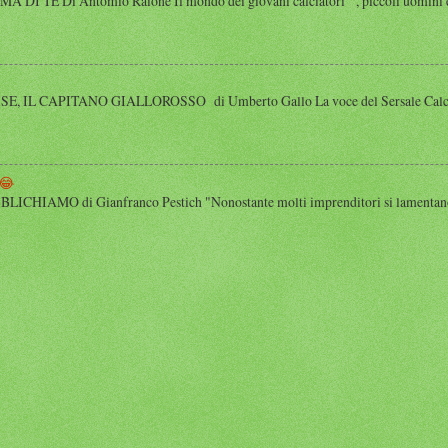
 TE Di Antomio Raione Il mondo dei giovani calciatori , piccoli uomini e
 IL CAPITANO GIALLOROSSO di Umberto Gallo La voce del Sersale Calcio, il
😂
HIAMO di Gianfranco Pestich "Nonostante molti imprenditori si lamentano 