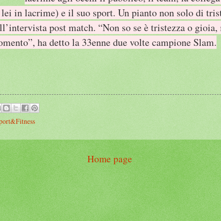
lei in lacrime) e il suo sport. Un pianto non solo di tri
l’intervista post match. “Non so se è tristezza o gioia
omento”, ha detto la 33enne due volte campione Slam.
port&Fitness
Home page