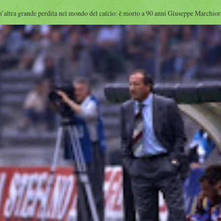
rande perdita nel mondo del calcio: è morto a 90 anni Giuseppe Marchioro ( qu