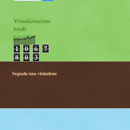
Visualizzazioni
totali
1
0
6
7
8
0
3
Segnala una violazione