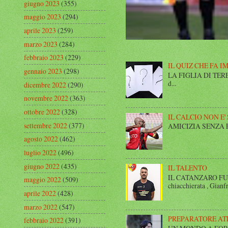
giugno 2023
(355)
maggio 2023
(294)
aprile 2023
(259)
marzo 2023
(284)
febbraio 2023
(229)
IL QUIZ CHE FA I
gennaio 2023
(298)
LA FIGLIA DI TERESA I
d...
dicembre 2022
(290)
novembre 2022
(363)
ottobre 2022
(328)
IL CALCIO NON E'
settembre 2022
(377)
AMICIZIA SENZA FINE 
agosto 2022
(462)
luglio 2022
(496)
giugno 2022
(435)
IL TALENTO
IL CATANZARO FUT
maggio 2022
(509)
chiacchierata , Gianfr
aprile 2022
(428)
marzo 2022
(547)
PREPARATORE AT
febbraio 2022
(391)