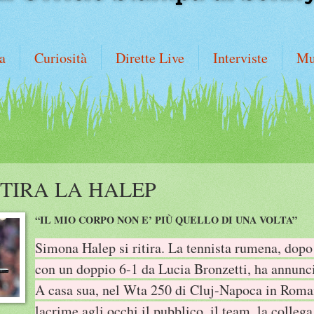
a
Curiosità
Dirette Live
Interviste
Mu
ITIRA LA HALEP
“IL MIO CORPO NON E’ PIÙ QUELLO DI UNA VOLTA”
Simona Halep si ritira. La tennista rumena, dopo 
con un doppio 6-1 da Lucia Bronzetti, ha annunci
A casa sua, nel Wta 250 di Cluj-Napoca in Roman
lacrime agli occhi il pubblico, il team, la colleg