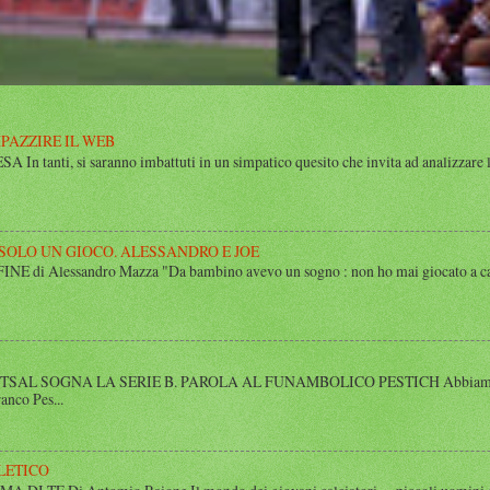
MPAZZIRE IL WEB
n tanti, si saranno imbattuti in un simpatico quesito che invita ad analizzare l’
 SOLO UN GIOCO. ALESSANDRO E JOE
di Alessandro Mazza "Da bambino avevo un sogno : non ho mai giocato a calcio 
SAL SOGNA LA SERIE B. PAROLA AL FUNAMBOLICO PESTICH Abbiamo inco
anco Pes...
LETICO