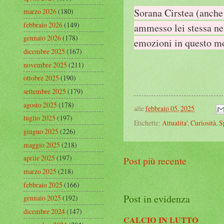
Sorana Cirstea (anche 
marzo 2026
(180)
febbraio 2026
(149)
ammesso lei stessa nel
gennaio 2026
(178)
emozioni in questo m
dicembre 2025
(167)
novembre 2025
(211)
ottobre 2025
(190)
settembre 2025
(179)
agosto 2025
(178)
alle
febbraio 05, 2025
luglio 2025
(197)
Etichette:
Attualita'
,
Curiosità
,
S
giugno 2025
(226)
maggio 2025
(218)
aprile 2025
(197)
Post più recente
marzo 2025
(218)
febbraio 2025
(166)
Post in evidenza
gennaio 2025
(192)
dicembre 2024
(147)
CALCIO IN LUTTO