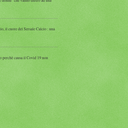
 donne che vanno dietro ad una
 cuore del Sersale Calcio : una
perchè causa il Covid 19 non