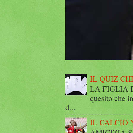
IL QUIZ CH
LA FIGLIA DI
quesito che in
d...
IL CALCIO 
AMICIZIA SE