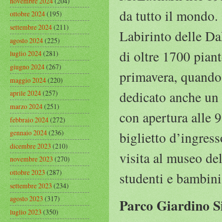
novembre 2024
(204)
da tutto il mondo. 
ottobre 2024
(195)
settembre 2024
(211)
Labirinto delle Dah
agosto 2024
(225)
di oltre 1700 piante
luglio 2024
(281)
giugno 2024
(267)
primavera, quando f
maggio 2024
(220)
dedicato anche un 
aprile 2024
(257)
marzo 2024
(251)
con apertura alle 9
febbraio 2024
(272)
gennaio 2024
(236)
biglietto d’ingress
dicembre 2023
(210)
visita al museo del
novembre 2023
(270)
ottobre 2023
(287)
studenti e bambini.
settembre 2023
(234)
agosto 2023
(317)
Parco Giardino S
luglio 2023
(350)