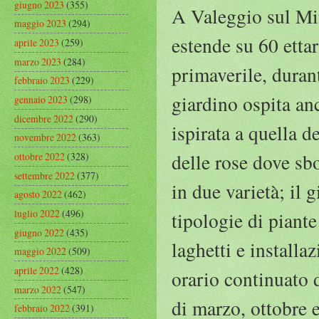
giugno 2023
(355)
A Valeggio sul Min
maggio 2023
(294)
estende su 60 etta
aprile 2023
(259)
marzo 2023
(284)
primaverile, durant
febbraio 2023
(229)
giardino ospita an
gennaio 2023
(298)
dicembre 2022
(290)
ispirata a quella 
novembre 2022
(363)
delle rose dove sb
ottobre 2022
(328)
settembre 2022
(377)
in due varietà; il 
agosto 2022
(462)
luglio 2022
(496)
tipologie di piant
giugno 2022
(435)
laghetti e installa
maggio 2022
(509)
aprile 2022
(428)
orario continuato d
marzo 2022
(547)
di marzo, ottobre e
febbraio 2022
(391)