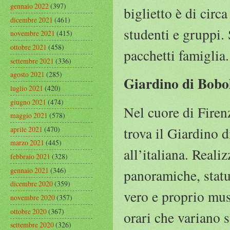
gennaio 2022
(397)
biglietto è di circ
dicembre 2021
(461)
studenti e gruppi.
novembre 2021
(415)
ottobre 2021
(458)
pacchetti famiglia.
settembre 2021
(336)
agosto 2021
(285)
Giardino di Bobo
luglio 2021
(420)
giugno 2021
(474)
Nel cuore di Firenze
maggio 2021
(578)
trova il Giardino 
aprile 2021
(470)
marzo 2021
(445)
all’italiana. Reali
febbraio 2021
(328)
gennaio 2021
(346)
panoramiche, stat
dicembre 2020
(359)
vero e proprio muse
novembre 2020
(357)
ottobre 2020
(367)
orari che variano 
settembre 2020
(326)