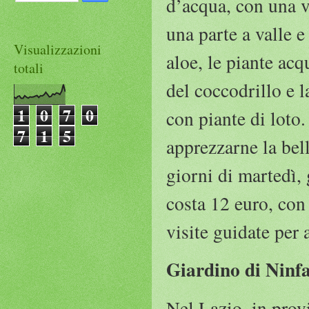
d’acqua, con una v
una parte a valle e
Visualizzazioni
aloe, le piante acqu
totali
del coccodrillo e 
1
0
7
0
con piante di loto
7
1
5
apprezzarne la bell
giorni di martedì, 
costa 12 euro, con
visite guidate per 
Giardino di Ninf
Nel Lazio, in provi