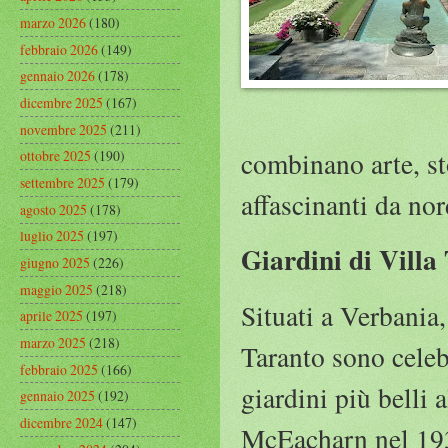
marzo 2026
(180)
febbraio 2026
(149)
gennaio 2026
(178)
dicembre 2025
(167)
novembre 2025
(211)
combinano arte, st
ottobre 2025
(190)
settembre 2025
(179)
affascinanti da nor
agosto 2025
(178)
luglio 2025
(197)
Giardini di Villa
giugno 2025
(226)
maggio 2025
(218)
Situati a Verbania
aprile 2025
(197)
marzo 2025
(218)
Taranto sono celebr
febbraio 2025
(166)
giardini più belli
gennaio 2025
(192)
dicembre 2024
(147)
McEacharn nel 1931