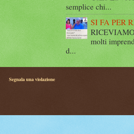
semplice chi...
SI FA PER 
RICEVIAMO E
molti imprend
d...
Segnala una violazione