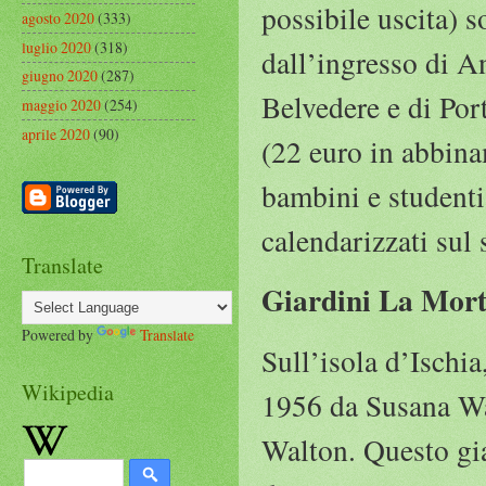
possibile uscita) s
agosto 2020
(333)
luglio 2020
(318)
dall’ingresso di A
giugno 2020
(287)
Belvedere e di Por
maggio 2020
(254)
aprile 2020
(90)
(22 euro in abbina
bambini e studenti
calendarizzati sul s
Translate
Giardini La Mort
Powered by
Translate
Sull’isola d’Ischi
Wikipedia
1956 da Susana Wa
Walton. Questo gia