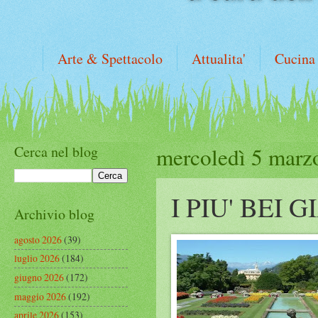
Arte & Spettacolo
Attualita'
Cucina
Cerca nel blog
mercoledì 5 marz
I PIU' BEI 
Archivio blog
agosto 2026
(39)
luglio 2026
(184)
giugno 2026
(172)
maggio 2026
(192)
aprile 2026
(153)