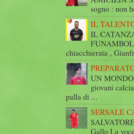
sogno : non ho
IL TALENT
IL CATANZ
FUNAMBOLICO
chiacchierata , Gianf
PREPARATO
UN MONDO A 
giovani calci
palla di ...
SERSALE C
SALVATORE 
Gallo La voce