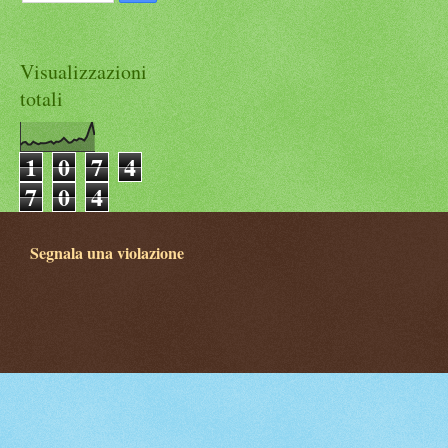
Visualizzazioni
totali
1
0
7
4
7
0
4
Segnala una violazione