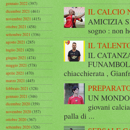
gennaio 2022
(397)
IL CALCIO 
dicembre 2021
(461)
novembre 2021
(415)
AMICIZIA SE
ottobre 2021
(458)
sogno : non ho
settembre 2021
(336)
agosto 2021
(285)
IL TALENT
luglio 2021
(420)
IL CATANZ
giugno 2021
(474)
FUNAMBOLICO
maggio 2021
(578)
chiacchierata , Gianf
aprile 2021
(470)
marzo 2021
(445)
PREPARATO
febbraio 2021
(328)
UN MONDO A 
gennaio 2021
(346)
dicembre 2020
(359)
giovani calci
novembre 2020
(357)
palla di ...
ottobre 2020
(367)
settembre 2020
(326)