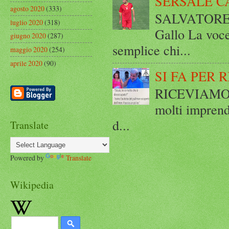
SERSALE C
agosto 2020
(333)
SALVATORE 
luglio 2020
(318)
Gallo La voce
giugno 2020
(287)
semplice chi...
maggio 2020
(254)
aprile 2020
(90)
SI FA PER 
RICEVIAMO E
molti imprend
d...
Translate
Powered by
Translate
Wikipedia