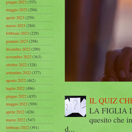
giugno 2023
(355)
maggio 2023
(294)
aprile 2023
(259)
marzo 2023
(284)
febbraio 2023
(229)
gennaio 2023
(298)
dicembre 2022
(290)
novembre 2022
(363)
ottobre 2022
(328)
settembre 2022
(377)
agosto 2022
(462)
luglio 2022
(496)
giugno 2022
(435)
IL QUIZ CH
maggio 2022
(509)
LA FIGLIA DI
aprile 2022
(428)
quesito che in
marzo 2022
(547)
d...
febbraio 2022
(391)