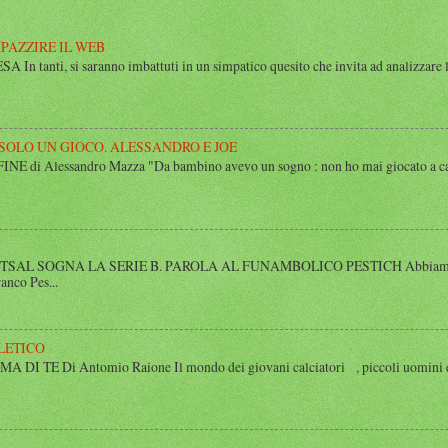
MPAZZIRE IL WEB
n tanti, si saranno imbattuti in un simpatico quesito che invita ad analizzare l’
 SOLO UN GIOCO. ALESSANDRO E JOE
di Alessandro Mazza "Da bambino avevo un sogno : non ho mai giocato a calcio 
SAL SOGNA LA SERIE B. PAROLA AL FUNAMBOLICO PESTICH Abbiamo inco
anco Pes...
LETICO
 TE Di Antomio Raione Il mondo dei giovani calciatori , piccoli uomini e