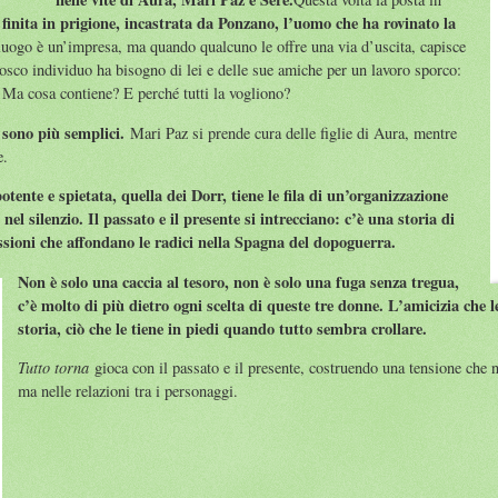
finita in prigione, incastrata da Ponzano, l’uomo che ha rovinato la
 luogo è un’impresa, ma quando qualcuno le offre una via d’uscita, capisce
losco individuo ha bisogno di lei e delle sue amiche per un lavoro sporco:
. Ma cosa contiene? E perché tutti la vogliono?
 sono più semplici.
Mari Paz si prende cura delle figlie di Aura, mentre
e.
tente e spietata, quella dei Dorr, tiene le fila di un’organizzazione
nel silenzio. Il passato e il presente si intrecciano: c’è una storia di
essioni che affondano le radici nella Spagna del dopoguerra.
Non è solo una caccia al tesoro, non è solo una fuga senza tregua,
c’è molto di più dietro ogni scelta di queste tre donne. L’amicizia che le
storia, ciò che le tiene in piedi quando tutto sembra crollare.
Tutto torna
gioca con il passato e il presente, costruendo una tensione che n
ma nelle relazioni tra i personaggi.