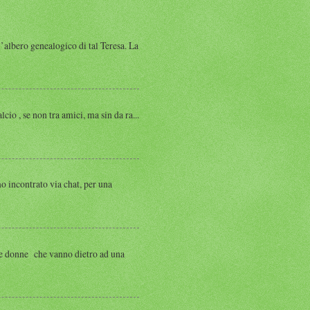
albero genealogico di tal Teresa. La
, se non tra amici, ma sin da ra...
ntrato via chat, per una
 donne che vanno dietro ad una