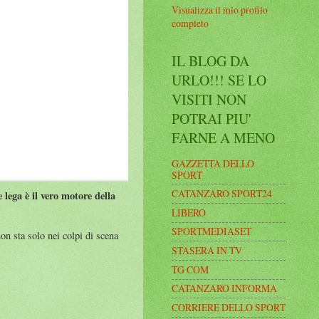
Visualizza il mio profilo
completo
IL BLOG DA
URLO!!! SE LO
VISITI NON
POTRAI PIU'
FARNE A MENO
GAZZETTA DELLO
SPORT
CATANZARO SPORT24
 lega è il vero motore della
LIBERO
SPORTMEDIASET
on sta solo nei colpi di scena
STASERA IN TV
TG COM
CATANZARO INFORMA
CORRIERE DELLO SPORT