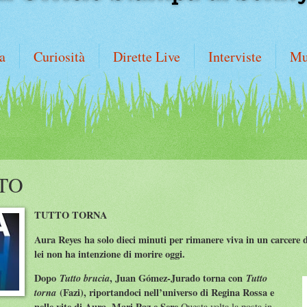
a
Curiosità
Dirette Live
Interviste
Mu
TTO
TUTTO TORNA
Aura Reyes ha solo dieci minuti per rimanere viva in un carcere 
lei non ha intenzione di morire oggi.
Dopo
Tutto brucia
, Juan Gómez-Jurado torna con
Tutto
torna
(Fazi), riportandoci nell’universo di Regina Rossa e
nelle vite di Aura, Mari Paz e Sere.
Questa volta la posta in