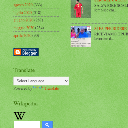
agosto 2020
(333)
SALVATORE SCALISE,
semplice chi...
luglio 2020
(318)
giugno 2020
(287)
maggio 2020
(254)
SI FA PER RIDERE 
RICEVIAMO E PUBBLIC
aprile 2020
(90)
lavorano d...
Translate
Powered by
Translate
Wikipedia