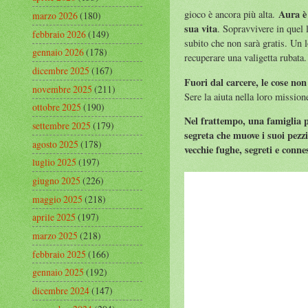
Aura è 
gioco è ancora più alta.
marzo 2026
(180)
sua vita
. Sopravvivere in quel
febbraio 2026
(149)
subito che non sarà gratis. Un 
gennaio 2026
(178)
recuperare una valigetta rubata
dicembre 2025
(167)
Fuori dal carcere, le cose non
novembre 2025
(211)
Sere la aiuta nella loro mission
ottobre 2025
(190)
Nel frattempo, una famiglia po
settembre 2025
(179)
segreta che muove i suoi pezzi 
agosto 2025
(178)
vecchie fughe, segreti e conn
luglio 2025
(197)
giugno 2025
(226)
maggio 2025
(218)
aprile 2025
(197)
marzo 2025
(218)
febbraio 2025
(166)
gennaio 2025
(192)
dicembre 2024
(147)