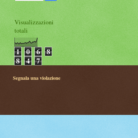
Visualizzazioni
totali
1
0
6
8
8
4
7
Segnala una violazione