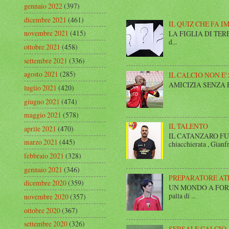
gennaio 2022
(397)
dicembre 2021
(461)
IL QUIZ CHE FA I
novembre 2021
(415)
LA FIGLIA DI TERESA I
d...
ottobre 2021
(458)
settembre 2021
(336)
agosto 2021
(285)
IL CALCIO NON E'
AMICIZIA SENZA FINE 
luglio 2021
(420)
giugno 2021
(474)
maggio 2021
(578)
IL TALENTO
aprile 2021
(470)
IL CATANZARO FUT
marzo 2021
(445)
chiacchierata , Gianfr
febbraio 2021
(328)
gennaio 2021
(346)
PREPARATORE AT
dicembre 2020
(359)
UN MONDO A FORMA DI
palla di ...
novembre 2020
(357)
ottobre 2020
(367)
settembre 2020
(326)
SERSALE CALCIO