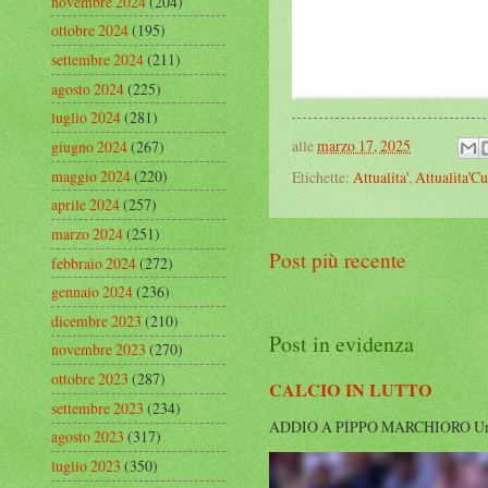
novembre 2024
(204)
ottobre 2024
(195)
settembre 2024
(211)
agosto 2024
(225)
luglio 2024
(281)
alle
marzo 17, 2025
giugno 2024
(267)
maggio 2024
(220)
Etichette:
Attualita'
,
Attualita'Cu
aprile 2024
(257)
marzo 2024
(251)
Post più recente
febbraio 2024
(272)
gennaio 2024
(236)
dicembre 2023
(210)
Post in evidenza
novembre 2023
(270)
ottobre 2023
(287)
CALCIO IN LUTTO
settembre 2023
(234)
ADDIO A PIPPO MARCHIORO Un’altra g
agosto 2023
(317)
luglio 2023
(350)