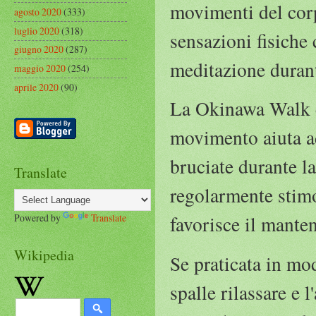
movimenti del corp
agosto 2020
(333)
luglio 2020
(318)
sensazioni fisiche
giugno 2020
(287)
meditazione duran
maggio 2020
(254)
aprile 2020
(90)
La Okinawa Walk è
movimento aiuta ad
bruciate durante l
Translate
regolarmente stimo
Powered by
Translate
favorisce il mante
Wikipedia
Se praticata in mo
spalle rilassare e