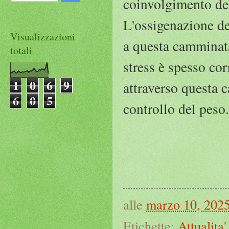
coinvolgimento del
L'ossigenazione dei
Visualizzazioni
a questa camminata
totali
stress è spesso co
1
0
6
9
attraverso questa 
6
0
5
controllo del peso.
alle
marzo 10, 202
Etichette:
Attualita'