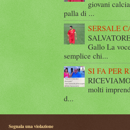
giovani calci
palla di ...
SERSALE C
SALVATORE 
Gallo La voce
semplice chi...
SI FA PER 
RICEVIAMO E
molti imprend
d...
Segnala una violazione