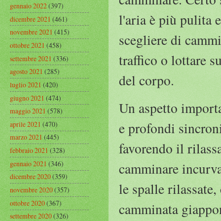
gennaio 2022
(397)
l'aria è più pulita 
dicembre 2021
(461)
novembre 2021
(415)
scegliere di cammi
ottobre 2021
(458)
traffico o lottare 
settembre 2021
(336)
agosto 2021
(285)
del corpo.
luglio 2021
(420)
giugno 2021
(474)
Un aspetto importan
maggio 2021
(578)
e profondi sincron
aprile 2021
(470)
marzo 2021
(445)
favorendo il rilas
febbraio 2021
(328)
gennaio 2021
(346)
camminare incurvat
dicembre 2020
(359)
le spalle rilassate,
novembre 2020
(357)
ottobre 2020
(367)
camminata giappon
settembre 2020
(326)