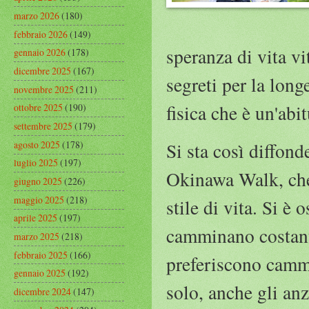
marzo 2026
(180)
febbraio 2026
(149)
speranza di vita vi
gennaio 2026
(178)
dicembre 2025
(167)
segreti per la long
novembre 2025
(211)
fisica che è un'ab
ottobre 2025
(190)
settembre 2025
(179)
agosto 2025
(178)
Si sta così diffo
luglio 2025
(197)
Okinawa Walk, che 
giugno 2025
(226)
maggio 2025
(218)
stile di vita. Si è
aprile 2025
(197)
camminano costant
marzo 2025
(218)
febbraio 2025
(166)
preferiscono cammi
gennaio 2025
(192)
solo, anche gli an
dicembre 2024
(147)