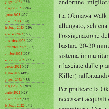
endorfine, miglior
giugno 2023
(355)
maggio 2023
(294)
La Okinawa Walk i
aprile 2023
(259)
marzo 2023
(284)
allungato, schiena 
febbraio 2023
(229)
l'ossigenazione de
gennaio 2023
(298)
dicembre 2022
(290)
bastare 20-30 minu
novembre 2022
(363)
sistema immunitario
ottobre 2022
(328)
settembre 2022
(377)
rilasciate dalle pi
agosto 2022
(462)
luglio 2022
(496)
Killer) rafforzando
giugno 2022
(435)
maggio 2022
(509)
Per praticare la 
aprile 2022
(428)
necessari acquisti 
marzo 2022
(547)
febbraio 2022
(391)
camminare. Certo s