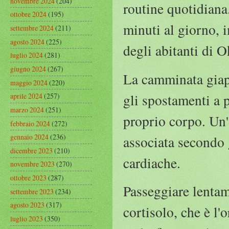
novembre 2024
(204)
routine quotidiana
ottobre 2024
(195)
minuti al giorno, i
settembre 2024
(211)
agosto 2024
(225)
degli abitanti di 
luglio 2024
(281)
giugno 2024
(267)
La camminata giapp
maggio 2024
(220)
gli spostamenti a p
aprile 2024
(257)
marzo 2024
(251)
proprio corpo. Un'
febbraio 2024
(272)
gennaio 2024
(236)
associata secondo 
dicembre 2023
(210)
cardiache.
novembre 2023
(270)
ottobre 2023
(287)
Passeggiare lentame
settembre 2023
(234)
agosto 2023
(317)
cortisolo, che è l
luglio 2023
(350)