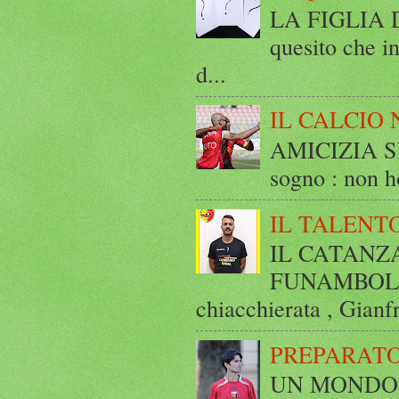
LA FIGLIA DI
quesito che in
d...
IL CALCIO 
AMICIZIA SE
sogno : non ho
IL TALENT
IL CATANZ
FUNAMBOLICO
chiacchierata , Gianf
PREPARATO
UN MONDO A 