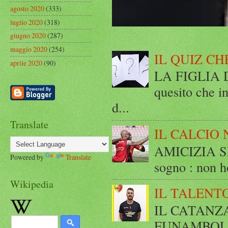
agosto 2020
(333)
luglio 2020
(318)
giugno 2020
(287)
maggio 2020
(254)
IL QUIZ CH
aprile 2020
(90)
LA FIGLIA DI
quesito che in
d...
Translate
IL CALCIO 
AMICIZIA SE
Powered by
Translate
sogno : non ho
Wikipedia
IL TALENT
IL CATANZ
FUNAMBOLICO