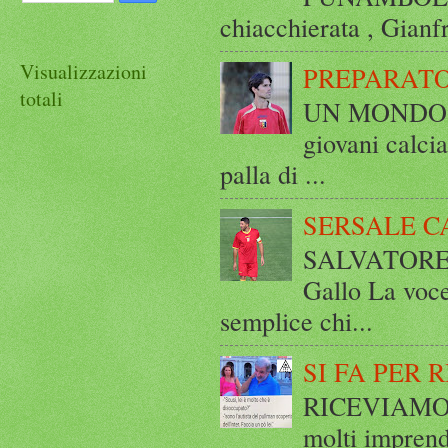
chiacchierata , Gianf
Visualizzazioni
PREPARATO
totali
UN MONDO A 
giovani calci
palla di ...
SERSALE C
SALVATORE 
Gallo La voce
semplice chi...
SI FA PER 
RICEVIAMO E
molti imprend