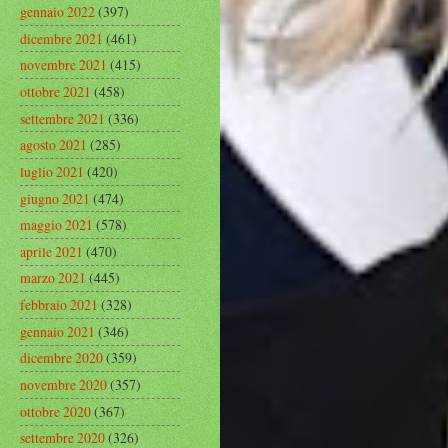
gennaio 2022
(397)
dicembre 2021
(461)
novembre 2021
(415)
ottobre 2021
(458)
settembre 2021
(336)
agosto 2021
(285)
luglio 2021
(420)
giugno 2021
(474)
maggio 2021
(578)
aprile 2021
(470)
marzo 2021
(445)
febbraio 2021
(328)
gennaio 2021
(346)
dicembre 2020
(359)
novembre 2020
(357)
ottobre 2020
(367)
settembre 2020
(326)