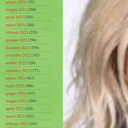
giugno 2023
(355)
maggio 2023
(294)
aprile 2023
(259)
marzo 2023
(284)
febbraio 2023
(229)
gennaio 2023
(298)
dicembre 2022
(290)
novembre 2022
(363)
ottobre 2022
(328)
settembre 2022
(377)
agosto 2022
(462)
luglio 2022
(496)
giugno 2022
(435)
maggio 2022
(509)
aprile 2022
(428)
marzo 2022
(547)
febbraio 2022
(391)