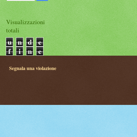
Visualizzazioni
totali
u
n
d
e
f
i
n
e
d
Segnala una violazione