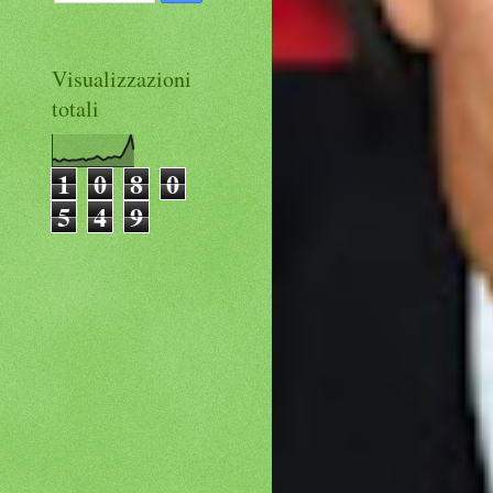
Visualizzazioni
totali
1
0
8
0
5
4
9