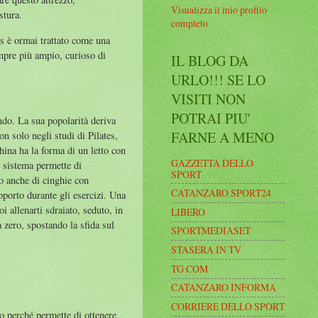
Visualizza il mio profilo
ostura.
completo
es è ormai trattato come una
empre più ampio, curioso di
IL BLOG DA
URLO!!! SE LO
VISITI NON
POTRAI PIU'
ndo. La sua popolarità deriva
FARNE A MENO
non solo negli studi di Pilates,
ina ha la forma di un letto con
GAZZETTA DELLO
o sistema permette di
SPORT
ato anche di cinghie con
CATANZARO SPORT24
pporto durante gli esercizi. Una
i allenarti sdraiato, seduto, in
LIBERO
 zero, spostando la sfida sul
SPORTMEDIASET
STASERA IN TV
TG COM
CATANZARO INFORMA
CORRIERE DELLO SPORT
to perché permette di ottenere