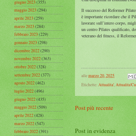
giugno 2023
(355)
maggio 2023
(294)
Il successo del Reformer Pilates
è importante ricordare che il P
aprile 2023
(259)
lavorare sull’intero corpo, migli
marzo 2023
(284)
un centro Pilates qualificato, d
febbraio 2023
(229)
veterano del fitness, il Reforme
gennaio 2023
(298)
dicembre 2022
(290)
novembre 2022
(363)
ottobre 2022
(328)
settembre 2022
(377)
alle
marzo 20, 2025
agosto 2022
(462)
Etichette:
Attualita'
,
Attualita'Cu
luglio 2022
(496)
giugno 2022
(435)
Post più recente
maggio 2022
(509)
aprile 2022
(428)
marzo 2022
(547)
Post in evidenza
febbraio 2022
(391)