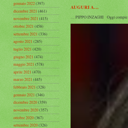
gennaio 2022
(397)
AUGURI A…
dicembre 2021
(461)
… PIPPO INZAGHI Oggi compie 53 anni
novembre 2021
(415)
ottobre 2021
(458)
settembre 2021
(336)
agosto 2021
(285)
luglio 2021
(420)
giugno 2021
(474)
maggio 2021
(578)
aprile 2021
(470)
marzo 2021
(445)
febbraio 2021
(328)
gennaio 2021
(346)
dicembre 2020
(359)
novembre 2020
(357)
ottobre 2020
(367)
settembre 2020
(326)