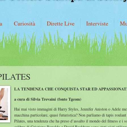
a
Curiosità
Dirette Live
Interviste
Mu
ILATES
LA TENDENZA CHE CONQUISTA STAR ED APPASSIONATI
a cura di Silvia Trevaini (fonte Tgcom)
Hai mai visto immagini di Harry Styles, Jennifer Aniston o Adele men
macchina particolare, quasi futuristica? Non parliamo di tapis roulant
Pilates, una tendenza che ha preso d’assalto il mondo del fitness e i s
calibro di Cristiano Ronaldo e David Beckham sono stati visti utilizza