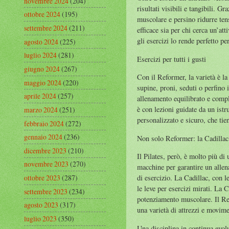
novembre 2024
(204)
risultati visibili e tangibili. G
ottobre 2024
(195)
muscolare e persino ridurre tensi
settembre 2024
(211)
efficace sia per chi cerca un’att
gli esercizi lo rende perfetto 
agosto 2024
(225)
luglio 2024
(281)
Esercizi per tutti i gusti
giugno 2024
(267)
Con il Reformer, la varietà è la
maggio 2024
(220)
supine, proni, seduti o perfino 
aprile 2024
(257)
allenamento equilibrato e compl
è con lezioni guidate da un ist
marzo 2024
(251)
personalizzato e sicuro, che tie
febbraio 2024
(272)
gennaio 2024
(236)
Non solo Reformer: la Cadillac
dicembre 2023
(210)
Il Pilates, però, è molto più di
novembre 2023
(270)
macchine per garantire un allen
ottobre 2023
(287)
di esercizio. La Cadillac, con l
le leve per esercizi mirati. La C
settembre 2023
(234)
potenziamento muscolare. Il Ref
agosto 2023
(317)
una varietà di attrezzi e movim
luglio 2023
(350)
Una disciplina in continua evol