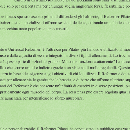
 è solo per celebrità ma per chiunque voglia migliorare forza, flessibilità e p
enze fitness spesso nascono prima di diffondersi globalmente, il Reformer Pilat
 trainer e studi specializzati offrono sessioni dedicate, attirando un pubblico s
ta macchina tanto popolare quanto versatile.
to è Universal Reformer, è l’attrezzo per Pilates più famoso e utilizzato al mo
d’uso e dalla capacità di essere integrato in diversi tipi di allenamenti. Lo trovi 
e è spesso parte di lezioni di gruppo. Ma come funziona esattamente? La macch
llo) che scorre avanti e indietro grazie a un sistema di molle regolabili. Quest
stenza in base alle esigenze e agli obiettivi di chi lo utilizza. Il Reformer è dot
te per allenare sia le gambe che le braccia, e di barre che offrono ulteriore su
santi del Reformer è che consente un’infinità di esercizi in diverse posizioni: puo
 praticamente ogni muscolo del corpo. La resistenza può essere regolata quasi a
ure aumentata per intensificare lo sforzo muscolare.
tile e personalizzabile, il Reformer Pilates ha conquistato un pubblico così vas