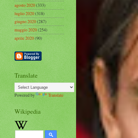
agosto 2020
(333)
luglio 2020
(318)
giugno 2020
(287)
maggio 2020
(254)
aprile 2020
(90)
Translate
Powered by
Translate
Wikipedia