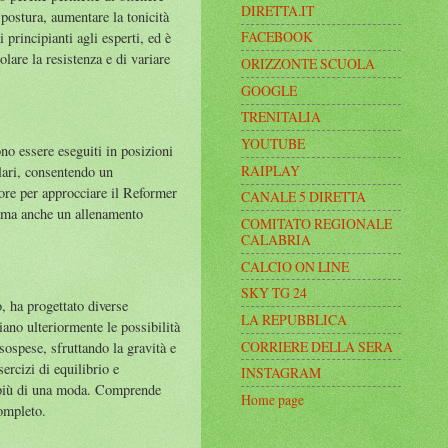
DIRETTA.IT
a postura, aumentare la tonicità
FACEBOOK
 principianti agli esperti, ed è
olare la resistenza e di variare
ORIZZONTE SCUOLA
GOOGLE
TRENITALIA
YOUTUBE
no essere eseguiti in posizioni
RAIPLAY
olari, consentendo un
iore per approcciare il Reformer
CANALE 5 DIRETTA
i, ma anche un allenamento
COMITATO REGIONALE
CALABRIA
CALCIO ON LINE
SKY TG 24
, ha progettato diverse
LA REPUBBLICA
ano ulteriormente le possibilità
CORRIERE DELLA SERA
 sospese, sfruttando la gravità e
ercizi di equilibrio e
INSTAGRAM
o più di una moda. Comprende
Home page
completo.