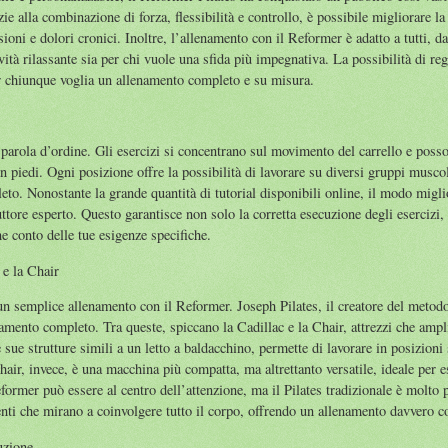
razie alla combinazione di forza, flessibilità e controllo, è possibile migliorare l
oni e dolori cronici. Inoltre, l’allenamento con il Reformer è adatto a tutti, dai
ività rilassante sia per chi vuole una sfida più impegnativa. La possibilità di reg
per chiunque voglia un allenamento completo e su misura.
 parola d’ordine. Gli esercizi si concentrano sul movimento del carrello e posso
in piedi. Ogni posizione offre la possibilità di lavorare su diversi gruppi musc
eto. Nonostante la grande quantità di tutorial disponibili online, il modo migl
ruttore esperto. Questo garantisce non solo la corretta esecuzione degli eserciz
ne conto delle tue esigenze specifiche.
 e la Chair
 un semplice allenamento con il Reformer. Joseph Pilates, il creatore del metodo
amento completo. Tra queste, spiccano la Cadillac e la Chair, attrezzi che ampli
e sue strutture simili a un letto a baldacchino, permette di lavorare in posizioni
hair, invece, è una macchina più compatta, ma altrettanto versatile, ideale per es
ormer può essere al centro dell’attenzione, ma il Pilates tradizionale è molt
enti che mirano a coinvolgere tutto il corpo, offrendo un allenamento davvero 
uzione