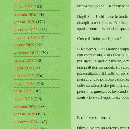
dimostrando che il Reformer non
marzo 2026
(180)
febbraio 2026
(149)
Negli Stati Uniti, dove le tend
gennaio 2026
(178)
disciplina a sé stante. Personal
sperimentare i benefici di ques
dicembre 2025
(167)
novembre 2025
(211)
Cos’è il Reformer Pilates?
ottobre 2025
(190)
Il Reformer, il cui nome comple
settembre 2025
(179)
dalla versatilità, dalla facilità 
agosto 2025
(178)
ma anche in molte palestre, dov
una piattaforma mobile (il carre
luglio 2025
(197)
personalizzare il livello di resi
giugno 2025
(226)
maniglie, che possono essere usa
maggio 2025
(218)
delle caratteristiche più interes
aprile 2025
(197)
piedi o in ginocchio, lavorando
controllo e sull’equilibrio, opp
marzo 2025
(218)
febbraio 2025
(166)
gennaio 2025
(192)
Perché è così amato?
dicembre 2024
(147)
Oltre a essere un attrezzo versa