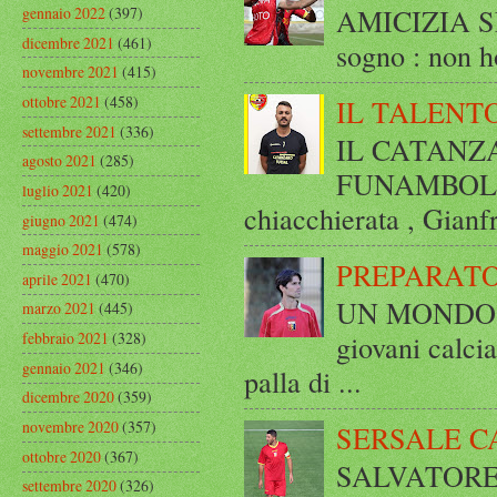
AMICIZIA SE
gennaio 2022
(397)
dicembre 2021
(461)
sogno : non ho
novembre 2021
(415)
ottobre 2021
(458)
IL TALENT
settembre 2021
(336)
IL CATANZ
agosto 2021
(285)
FUNAMBOLICO
luglio 2021
(420)
chiacchierata , Gianf
giugno 2021
(474)
maggio 2021
(578)
PREPARATO
aprile 2021
(470)
UN MONDO A 
marzo 2021
(445)
giovani calci
febbraio 2021
(328)
gennaio 2021
(346)
palla di ...
dicembre 2020
(359)
novembre 2020
(357)
SERSALE C
ottobre 2020
(367)
SALVATORE 
settembre 2020
(326)