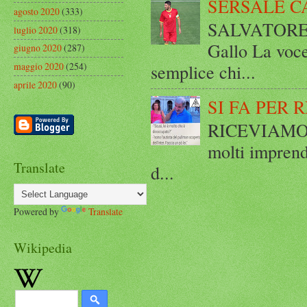
SERSALE C
agosto 2020
(333)
SALVATORE 
luglio 2020
(318)
Gallo La voce
giugno 2020
(287)
semplice chi...
maggio 2020
(254)
aprile 2020
(90)
SI FA PER 
RICEVIAMO E
molti imprend
Translate
d...
Powered by
Translate
Wikipedia