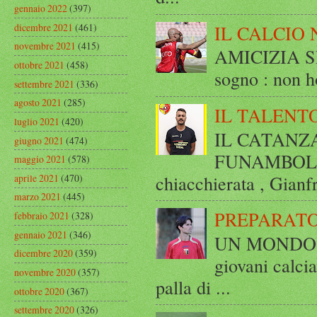
gennaio 2022
(397)
dicembre 2021
(461)
IL CALCIO 
novembre 2021
(415)
AMICIZIA SE
ottobre 2021
(458)
sogno : non ho
settembre 2021
(336)
agosto 2021
(285)
IL TALENT
luglio 2021
(420)
IL CATANZ
giugno 2021
(474)
FUNAMBOLICO
maggio 2021
(578)
chiacchierata , Gianf
aprile 2021
(470)
marzo 2021
(445)
PREPARATO
febbraio 2021
(328)
gennaio 2021
(346)
UN MONDO A 
dicembre 2020
(359)
giovani calci
novembre 2020
(357)
palla di ...
ottobre 2020
(367)
settembre 2020
(326)