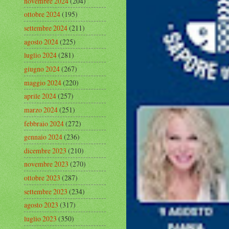
novembre 2024
(204)
ottobre 2024
(195)
settembre 2024
(211)
agosto 2024
(225)
luglio 2024
(281)
giugno 2024
(267)
maggio 2024
(220)
aprile 2024
(257)
marzo 2024
(251)
febbraio 2024
(272)
gennaio 2024
(236)
dicembre 2023
(210)
novembre 2023
(270)
ottobre 2023
(287)
settembre 2023
(234)
agosto 2023
(317)
luglio 2023
(350)