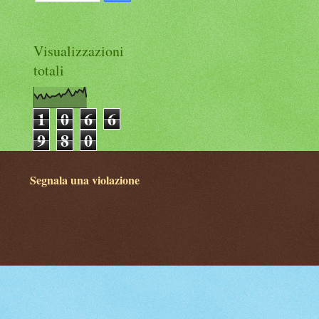
Visualizzazioni
totali
1
0
6
6
9
8
0
Segnala una violazione