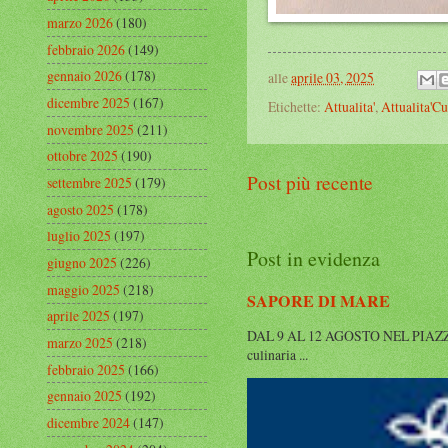
marzo 2026
(180)
febbraio 2026
(149)
gennaio 2026
(178)
alle
aprile 03, 2025
dicembre 2025
(167)
Etichette:
Attualita'
,
Attualita'Cu
novembre 2025
(211)
ottobre 2025
(190)
Post più recente
settembre 2025
(179)
agosto 2025
(178)
luglio 2025
(197)
Post in evidenza
giugno 2025
(226)
maggio 2025
(218)
SAPORE DI MARE
aprile 2025
(197)
DAL 9 AL 12 AGOSTO NEL PIAZZALE 
marzo 2025
(218)
culinaria ...
febbraio 2025
(166)
gennaio 2025
(192)
dicembre 2024
(147)