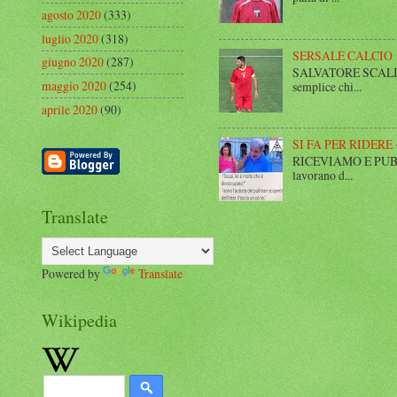
agosto 2020
(333)
luglio 2020
(318)
SERSALE CALCIO
giugno 2020
(287)
SALVATORE SCALISE,
maggio 2020
(254)
semplice chi...
aprile 2020
(90)
SI FA PER RIDERE 
RICEVIAMO E PUBBLIC
lavorano d...
Translate
Powered by
Translate
Wikipedia