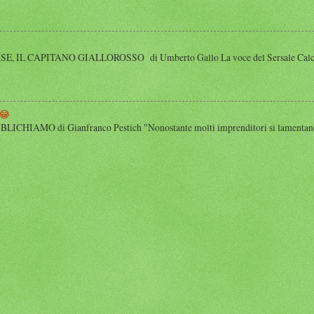
 IL CAPITANO GIALLOROSSO di Umberto Gallo La voce del Sersale Calcio, il
😂
HIAMO di Gianfranco Pestich "Nonostante molti imprenditori si lamentano 