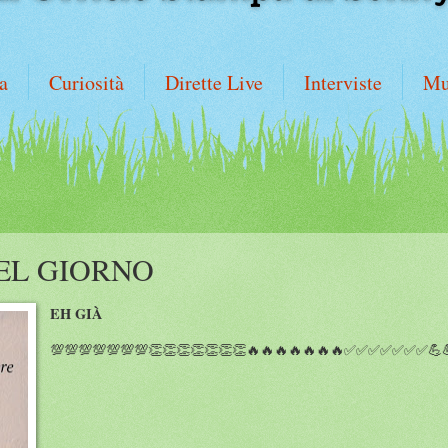
a
Curiosità
Dirette Live
Interviste
Mu
EL GIORNO
EH GIÀ
💯💯💯💯💯💯💯👏👏👏👏👏👏👏🔥🔥🔥🔥🔥🔥🔥✅✅✅✅✅✅✅💪