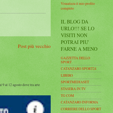
Visualizza il mio profilo
completo
IL BLOG DA
URLO!!! SE LO
VISITI NON
POTRAI PIU'
Post più vecchio
FARNE A MENO
GAZZETTA DELLO
SPORT
CATANZARO SPORT24
LIBERO
SPORTMEDIASET
al 12 agosto dove tra arte
STASERA IN TV
TG COM
CATANZARO INFORMA
CORRIERE DELLO SPORT