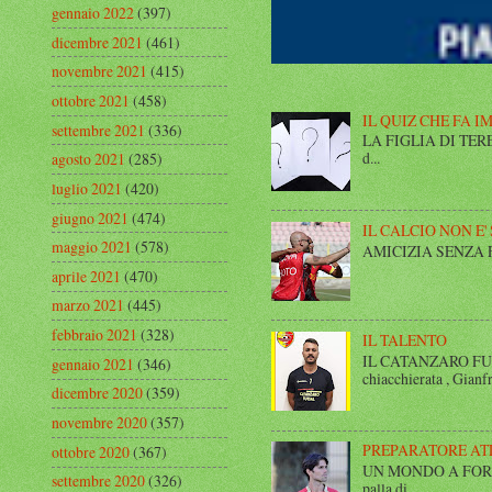
gennaio 2022
(397)
dicembre 2021
(461)
novembre 2021
(415)
ottobre 2021
(458)
IL QUIZ CHE FA I
settembre 2021
(336)
LA FIGLIA DI TERESA I
d...
agosto 2021
(285)
luglio 2021
(420)
giugno 2021
(474)
IL CALCIO NON E'
maggio 2021
(578)
AMICIZIA SENZA FINE 
aprile 2021
(470)
marzo 2021
(445)
febbraio 2021
(328)
IL TALENTO
IL CATANZARO FUT
gennaio 2021
(346)
chiacchierata , Gianfr
dicembre 2020
(359)
novembre 2020
(357)
PREPARATORE AT
ottobre 2020
(367)
UN MONDO A FORMA DI
settembre 2020
(326)
palla di ...