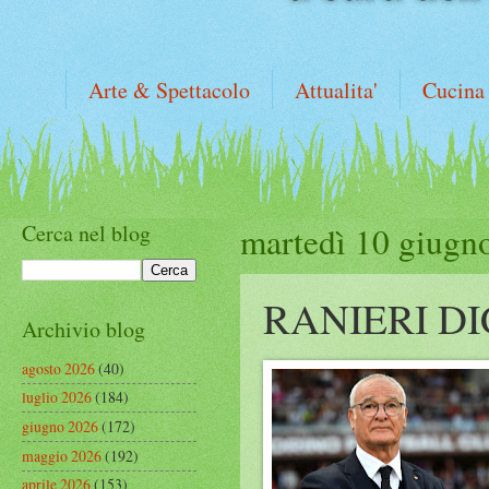
Arte & Spettacolo
Attualita'
Cucina
Cerca nel blog
martedì 10 giugn
RANIERI D
Archivio blog
agosto 2026
(40)
luglio 2026
(184)
giugno 2026
(172)
maggio 2026
(192)
aprile 2026
(153)