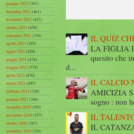
gennaio 2022
(397)
dicembre 2021
(461)
novembre 2021
(415)
ottobre 2021
(458)
settembre 2021
(336)
IL QUIZ CH
agosto 2021
(285)
LA FIGLIA DI
luglio 2021
(420)
quesito che in
giugno 2021
(474)
d...
maggio 2021
(578)
aprile 2021
(470)
IL CALCIO 
marzo 2021
(445)
AMICIZIA SE
febbraio 2021
(328)
gennaio 2021
(346)
sogno : non ho
dicembre 2020
(359)
IL TALENT
novembre 2020
(357)
ottobre 2020
(367)
IL CATANZ
settembre 2020
(326)