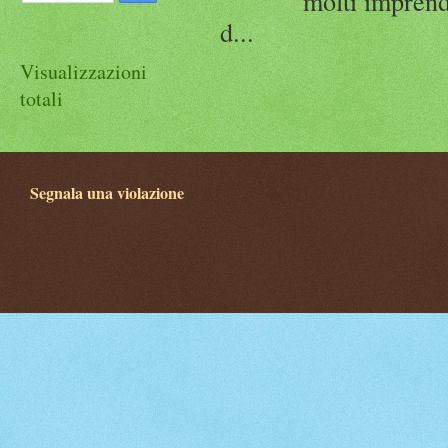
molti imprend
d...
Visualizzazioni
totali
Segnala una violazione