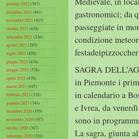
Medievale, in local
gennaio 2022
(397)
gastronomici; da qu
dicembre 2021
(461)
novembre 2021
(415)
passeggiate in mon
ottobre 2021
(458)
settembre 2021
(336)
condizione meteor
agosto 2021
(285)
festadeipizzoccheri
luglio 2021
(420)
giugno 2021
(474)
SAGRA DELL’AGNO
maggio 2021
(578)
aprile 2021
(470)
in Piemonte i prim
marzo 2021
(445)
in calendario a Bo
febbraio 2021
(328)
gennaio 2021
(346)
e Ivrea, da venerdì
dicembre 2020
(359)
sono in programma 
novembre 2020
(357)
ottobre 2020
(367)
La sagra, giunta a
settembre 2020
(326)