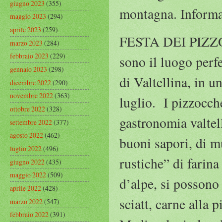
giugno 2023
(355)
montagna. Inform
maggio 2023
(294)
aprile 2023
(259)
FESTA DEI PIZZOC
marzo 2023
(284)
febbraio 2023
(229)
sono il luogo perfe
gennaio 2023
(298)
di Valtellina, in 
dicembre 2022
(290)
novembre 2022
(363)
luglio. I pizzocch
ottobre 2022
(328)
gastronomia valtell
settembre 2022
(377)
agosto 2022
(462)
buoni sapori, di mu
luglio 2022
(496)
rustiche” di farin
giugno 2022
(435)
maggio 2022
(509)
d’alpe, si possono 
aprile 2022
(428)
sciatt, carne alla 
marzo 2022
(547)
febbraio 2022
(391)