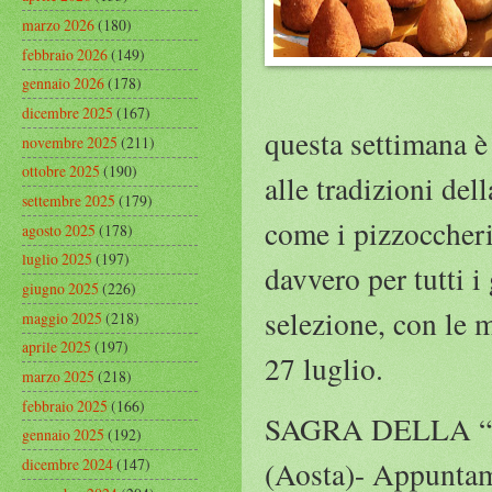
marzo 2026
(180)
febbraio 2026
(149)
gennaio 2026
(178)
dicembre 2025
(167)
questa settimana è 
novembre 2025
(211)
ottobre 2025
(190)
alle tradizioni del
settembre 2025
(179)
come i pizzoccheri
agosto 2025
(178)
luglio 2025
(197)
davvero per tutti i 
giugno 2025
(226)
selezione, con le 
maggio 2025
(218)
aprile 2025
(197)
27 luglio.
marzo 2025
(218)
febbraio 2025
(166)
SAGRA DELLA “
gennaio 2025
(192)
dicembre 2024
(147)
(Aosta)- Appuntame