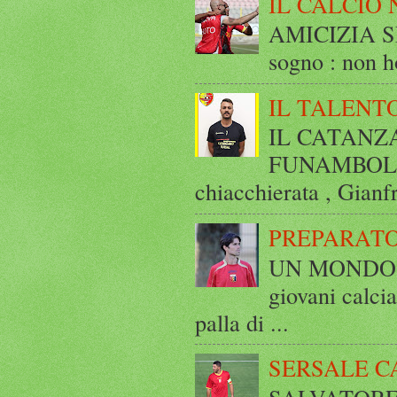
IL CALCIO 
AMICIZIA SE
sogno : non ho
IL TALENT
IL CATANZ
FUNAMBOLICO
chiacchierata , Gianf
PREPARATO
UN MONDO A 
giovani calci
palla di ...
SERSALE C