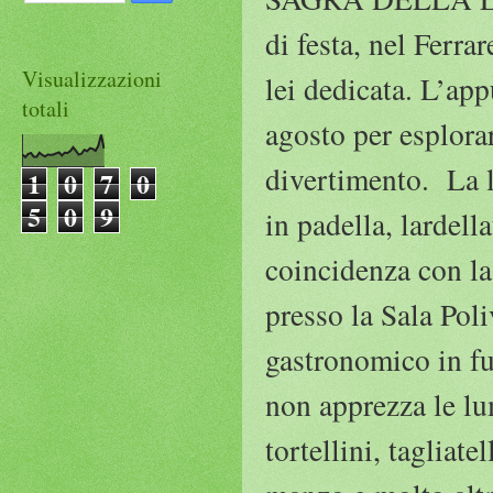
di festa, nel Ferra
Visualizzazioni
lei dedicata. L’ap
totali
agosto per esplorar
divertimento. La l
1
0
7
0
5
0
9
in padella, lardell
coincidenza con la
presso la Sala Poli
gastronomico in fun
non apprezza le lu
tortellini, tagliat