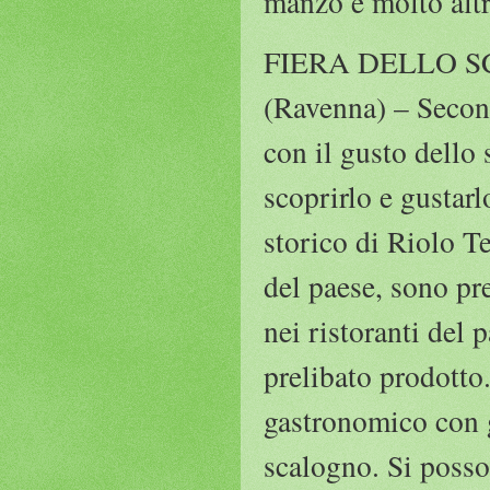
manzo e molto alt
FIERA DELLO S
(Ravenna) – Second
con il gusto dello
scoprirlo e gustar
storico di Riolo Te
del paese, sono pre
nei ristoranti del
prelibato prodotto.
gastronomico con gu
scalogno. Si posson