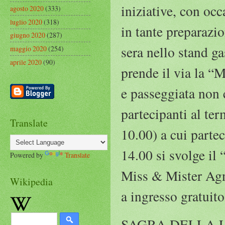
iniziative, con occ
agosto 2020
(333)
luglio 2020
(318)
in tante preparazio
giugno 2020
(287)
sera nello stand g
maggio 2020
(254)
aprile 2020
(90)
prende il via la “
e passeggiata non 
partecipanti al te
Translate
10.00) a cui partec
14.00 si svolge il
Powered by
Translate
Miss & Mister Agno
Wikipedia
a ingresso gratui
SAGRA DELLA LUMA