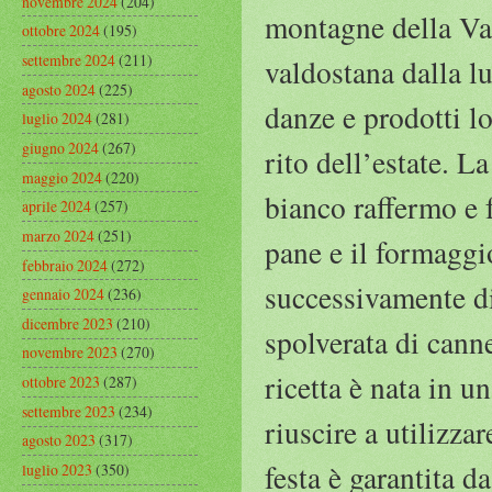
novembre 2024
(204)
montagne della Val
ottobre 2024
(195)
settembre 2024
(211)
valdostana dalla l
agosto 2024
(225)
danze e prodotti l
luglio 2024
(281)
giugno 2024
(267)
rito dell’estate. 
maggio 2024
(220)
bianco raffermo e f
aprile 2024
(257)
marzo 2024
(251)
pane e il formaggi
febbraio 2024
(272)
successivamente di
gennaio 2024
(236)
dicembre 2023
(210)
spolverata di canne
novembre 2023
(270)
ricetta è nata in u
ottobre 2023
(287)
settembre 2023
(234)
riuscire a utilizza
agosto 2023
(317)
festa è garantita 
luglio 2023
(350)