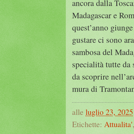
ancora dalla Tosca
Madagascar e Roman
quest’anno giunge 
gustare ci sono ara
sambosa del Madaga
specialità tutte d
da scoprire nell’ar
mura di Tramontan
alle
luglio 23, 2025
Etichette:
Attualita'