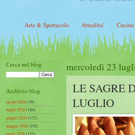
Arte & Spettacolo
Attualita'
Cucina
Cerca nel blog
mercoledì 23 lugl
LE SAGRE 
Archivio blog
LUGLIO
agosto 2026
(39)
luglio 2026
(184)
giugno 2026
(172)
maggio 2026
(192)
aprile 2026
(153)